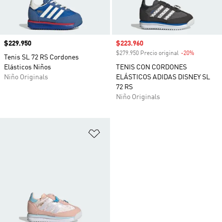
Precio
$229.950
Precio de venta
$223.960
$279.950 Precio original
-20%
Descuento
Tenis SL 72 RS Cordones
Elásticos Niños
TENIS CON CORDONES
Niño Originals
ELÁSTICOS ADIDAS DISNEY SL
72 RS
Niño Originals
Añadir a la lista de deseos