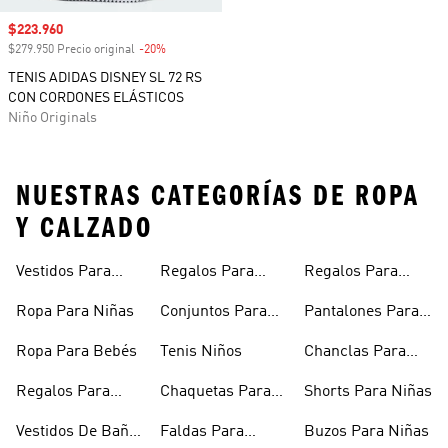
Precio de venta
$223.960
$279.950 Precio original
-20%
Descuento
TENIS ADIDAS DISNEY SL 72 RS
CON CORDONES ELÁSTICOS
Niño Originals
NUESTRAS CATEGORÍAS DE ROPA
Y CALZADO
Vestidos Para
Regalos Para
Regalos Para
Niñas
Bebés
Adolescentes
Ropa Para Niñas
Conjuntos Para
Pantalones Para
Niñas
Niñas
Ropa Para Bebés
Tenis Niños
Chanclas Para
Niñas
Regalos Para
Chaquetas Para
Shorts Para Niñas
Niñas
Niñas
Vestidos De Baño
Faldas Para
Buzos Para Niñas