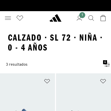
1
CALZADO · SL 72 · NIÑA ·
0 - 4 AÑOS
4
3 resultados
Añadir a la lista de deseos
Añ