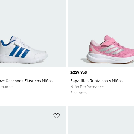
Precio
$229.950
ove Cordones Elásticos Niños
Zapatillas Runfalcon 6 Niños
rmance
Niño Performance
2 colores
sta de deseos
Añadir a la lista de deseos