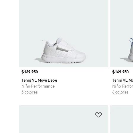
Precio
$139.950
Precio
$169.950
Tenis VL Move Bebé
Tenis VL M
Niño Performance
Niño Perfo
5 colores
6 colores
Añadir a la li