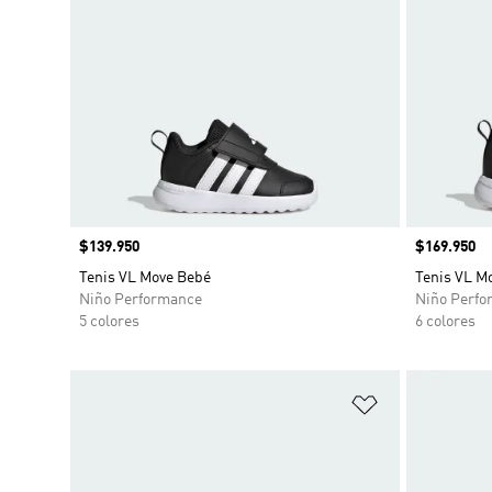
Precio
$139.950
Precio
$169.950
Tenis VL Move Bebé
Tenis VL M
Niño Performance
Niño Perfo
5 colores
6 colores
Añadir a la li