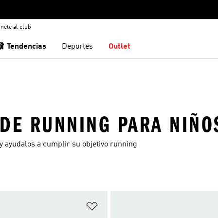
nete al club
🩰 Tendencias
Deportes
Outlet
 DE RUNNING PARA NIÑO
y ayudalos a cumplir su objetivo running
sta de deseos
Añadir a la lista de deseos