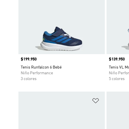
Precio
$199.950
Precio
$139.950
Tenis Runfalcon 6 Bebé
Tenis VL M
Niño Performance
Niño Perfo
3 colores
5 colores
Añadir a la li