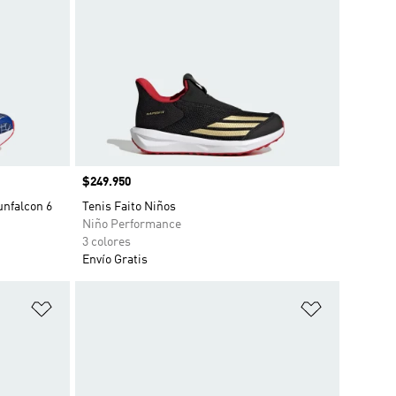
Precio
$249.950
unfalcon 6
Tenis Faito Niños
Niño Performance
3 colores
Envío Gratis
Añadir a la lista de deseos
Añadir a la