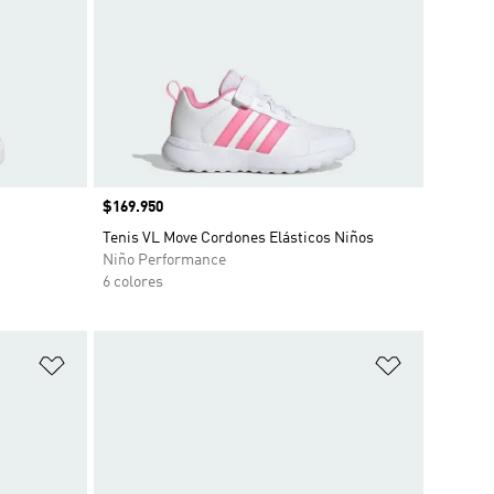
Precio
$169.950
Tenis VL Move Cordones Elásticos Niños
Niño Performance
6 colores
Añadir a la lista de deseos
Añadir a la