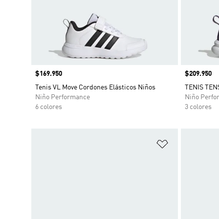
Precio
$169.950
Precio
$209.950
Tenis VL Move Cordones Elásticos Niños
TENIS TEN
Niño Performance
Niño Perfo
6 colores
3 colores
Añadir a la li