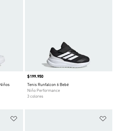
Precio
$199.950
 Niños
Tenis Runfalcon 6 Bebé
Niño Performance
3 colores
Añadir a la lista de deseos
Añadir a la