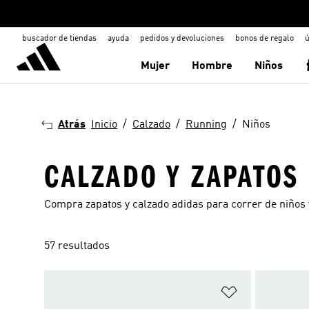
buscador de tiendas
ayuda
pedidos y devoluciones
bonos de regalo
ú
Mujer
Hombre
Niños
Atrás
Inicio
Calzado
Running
Niños
CALZADO Y ZAPATOS
Compra zapatos y calzado adidas para correr de niños 
57 resultados
Añadir a la li