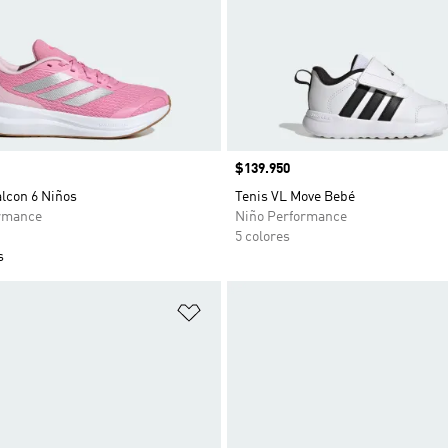
Precio
$139.950
lcon 6 Niños
Tenis VL Move Bebé
rmance
Niño Performance
5 colores
s
sta de deseos
Añadir a la lista de deseos