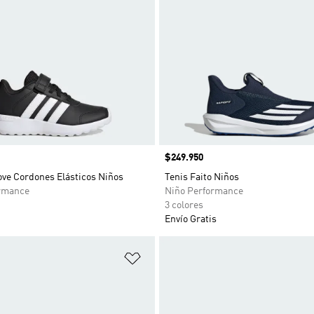
Precio
$249.950
ove Cordones Elásticos Niños
Tenis Faito Niños
rmance
Niño Performance
3 colores
Envío Gratis
sta de deseos
Añadir a la lista de deseos