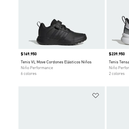
Precio
$169.950
Precio
$239.950
Tenis VL Move Cordones Elásticos Niños
Tenis Tens
Niño Performance
Niño Perfo
6 colores
2 colores
Añadir a la li