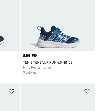
Precio
$209.950
TENIS TENSAUR RUN 4.0 NIÑOS
Niño Performance
3 colores
Añadir a la lista de deseos
Añadir a la