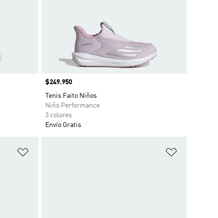
Precio
$249.950
Tenis Faito Niños
Niño Performance
3 colores
Envío Gratis
Añadir a la lista de deseos
Añadir a la