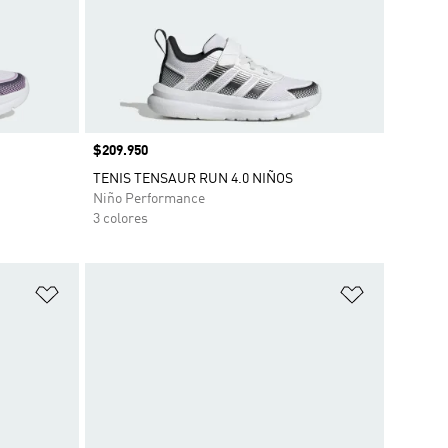
Precio
$209.950
TENIS TENSAUR RUN 4.0 NIÑOS
Niño Performance
3 colores
Añadir a la lista de deseos
Añadir a la