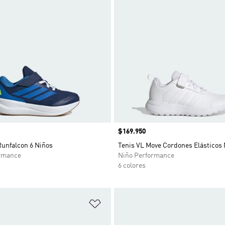
Precio
$169.950
Runfalcon 6 Niños
Tenis VL Move Cordones Elásticos
rmance
Niño Performance
6 colores
sta de deseos
Añadir a la lista de deseos