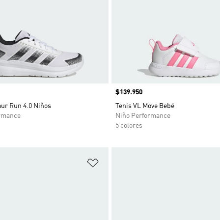
Precio
$139.950
aur Run 4.0 Niños
Tenis VL Move Bebé
rmance
Niño Performance
5 colores
sta de deseos
Añadir a la lista de deseos