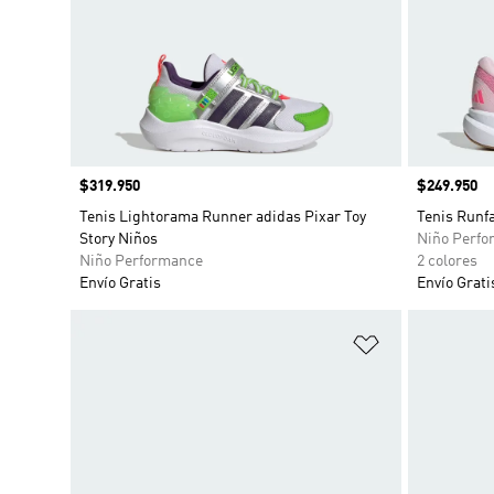
Precio
$319.950
Precio
$249.950
Tenis Lightorama Runner adidas Pixar Toy
Tenis Runfa
Story Niños
Niño Perfo
Niño Performance
2 colores
Envío Gratis
Envío Grati
Añadir a la li