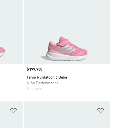
Precio
$199.950
Tenis Runfalcon 6 Bebé
Niño Performance
3 colores
Añadir a la lista de deseos
Añadir a la