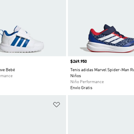
Precio
$269.950
ove Bebé
Tenis adidas Marvel Spider-Man R
rmance
Niños
Niño Performance
Envío Gratis
sta de deseos
Añadir a la lista de deseos