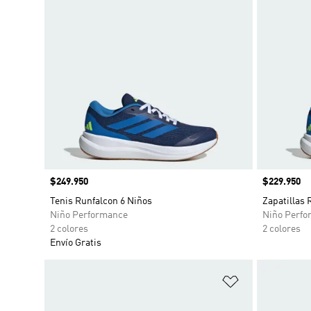
Precio
$249.950
Precio
$229.950
Tenis Runfalcon 6 Niños
Zapatillas 
Niño Performance
Niño Perfo
2 colores
2 colores
Envío Gratis
Añadir a la li