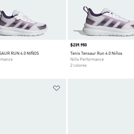
Precio
$239.950
SAUR RUN 4.0 NIÑOS
Tenis Tensaur Run 4.0 Niños
rmance
Niño Performance
2 colores
sta de deseos
Añadir a la lista de deseos