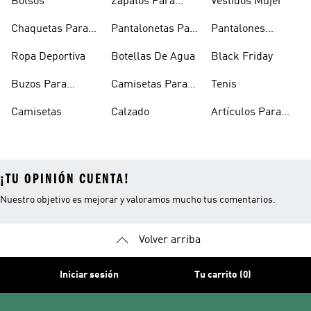
Bolsos
Zapatos Para
Vestidos Mujer
Hombre
Chaquetas Para
Pantalonetas Para
Pantalones
Mujer
Hombre
Hombre
Ropa Deportiva
Botellas De Agua
Black Friday
Buzos Para
Camisetas Para
Tenis
Hombre
Hombre
Camisetas
Calzado
Artículos Para
Mascotas
¡TU OPINIÓN CUENTA!
Nuestro objetivo es mejorar y valoramos mucho tus comentarios.
Volver arriba
Iniciar sesión
Tu carrito (0)