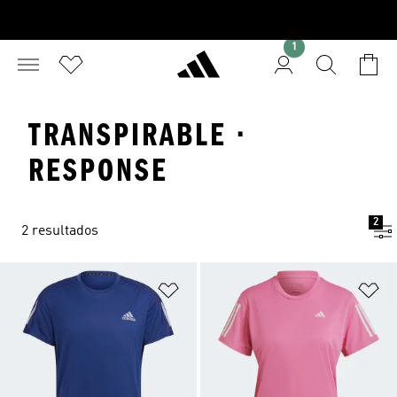
1
TRANSPIRABLE ·
RESPONSE
2
2 resultados
Añadir a la lista de deseos
Añ