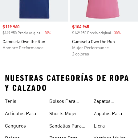
Precio de venta
$119.960
Precio de venta
$104.965
$149.950 Precio original
-20%
Descuento
$149.950 Precio original
-30%
Descuento
Camiseta Own the Run
Camiseta Own the Run
Hombre Performance
Mujer Performance
2 colores
NUESTRAS CATEGORÍAS DE ROPA
Y CALZADO
Tenis
Bolsos Para
Zapatos
Mujer
Deportivos
Artículos Para
Shorts Mujer
Zapatos Para
Mascotas
Niñas
Canguros
Sandalias Para
Licra
Hombre