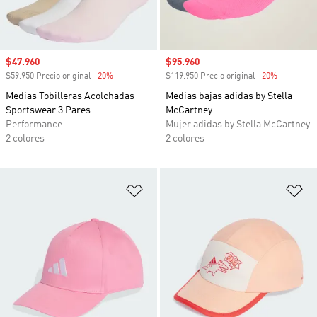
Precio de venta
$47.960
Precio de venta
$95.960
$59.950 Precio original
-20%
Descuento
$119.950 Precio original
-20%
Descuento
Medias Tobilleras Acolchadas
Medias bajas adidas by Stella
Sportswear 3 Pares
McCartney
Performance
Mujer adidas by Stella McCartney
2 colores
2 colores
Añadir a la lista de deseos
Añ