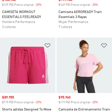
Precio de venta
$103.960
Precio de venta
$119.960
$129.950 Precio original
-20%
Descuento
$149.950 Precio original
-20%
Descuento
CAMISETA WORKOUT
Camiseta AEROREADY Train
ESSENTIALS FEELREADY
Essentials 3 Rayas
Hombre Performance
Mujer Performance
3 colores
7 colores
Añadir a la lista de deseos
Añ
Precio de venta
$89.955
Precio de venta
$95.960
$119.950 Precio original
-25%
Descuento
$119.950 Precio original
-20%
Descuento
Shorts adidas Designed To Move
Camiseta de Entrenamiento Train