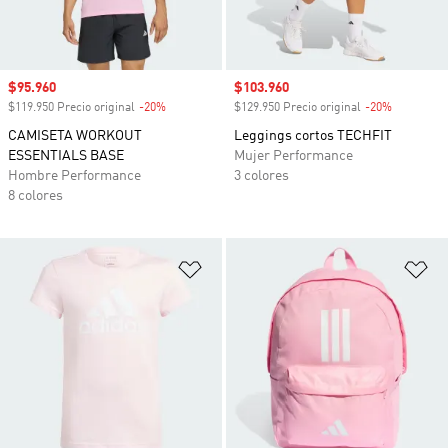
Precio de venta
$95.960
Precio de venta
$103.960
$119.950 Precio original
-20%
Descuento
$129.950 Precio original
-20%
Descuento
CAMISETA WORKOUT
Leggings cortos TECHFIT
ESSENTIALS BASE
Mujer Performance
Hombre Performance
3 colores
8 colores
Añadir a la lista de deseos
Añ