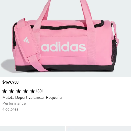
Precio
$169.950
(30)
Maleta Deportiva Linear Pequeña
Performance
4 colores