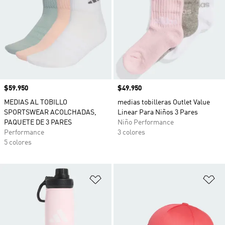
Precio
$59.950
Precio
$49.950
MEDIAS AL TOBILLO
medias tobilleras Outlet Value
SPORTSWEAR ACOLCHADAS,
Linear Para Niños 3 Pares
PAQUETE DE 3 PARES
Niño Performance
Performance
3 colores
5 colores
Añadir a la lista de deseos
Añ