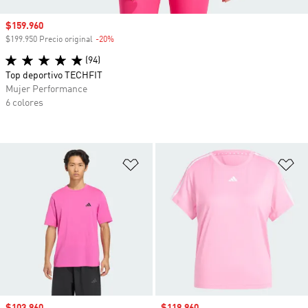
Precio de venta
$159.960
$199.950 Precio original
-20%
Descuento
(94)
Top deportivo TECHFIT
Mujer Performance
6 colores
Añadir a la lista de deseos
Añ