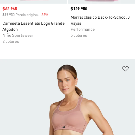
Precio de venta
$62.965
Precio
$129.950
$99.950 Precio original
-35%
Descuento
Morral clásico Back-To-School 3
Camiseta Essentials Logo Grande
Rayas
Algodón
Performance
Niño Sportswear
5 colores
2 colores
Añ