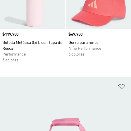
Precio
$119.950
Precio
$69.950
Botella Metálica 0,6 L con Tapa de
Gorra para niños
Rosca
Niño Performance
Performance
5 colores
5 colores
Añ