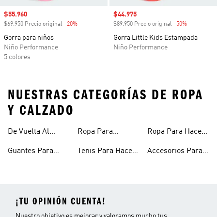
Precio de venta
$55.960
Precio de venta
$44.975
$69.950 Precio original
-20%
Descuento
$89.950 Precio original
-50%
Descuento
Gorra para niños
Gorra Little Kids Estampada
Niño Performance
Niño Performance
5 colores
NUESTRAS CATEGORÍAS DE ROPA
Y CALZADO
De Vuelta Al
Ropa Para
Ropa Para Hacer
Entrenar
Fitness
Gimnasio Y
Ejercicio Mujeres
Guantes Para
Tenis Para Hacer
Accesorios Para
Entrenamiento
Gimnasio
Ejercicio Y
Gym
¡TU OPINIÓN CUENTA!
Nuestro objetivo es mejorar y valoramos mucho tus