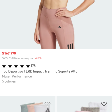
Precio de venta
$167.970
$279.950 Precio original
-40%
Descuento
(78)
Top Deportivo TLRD Impact Training Soporte Alto
Mujer Performance
5 colores
Añadir a la lista de deseos
Añ