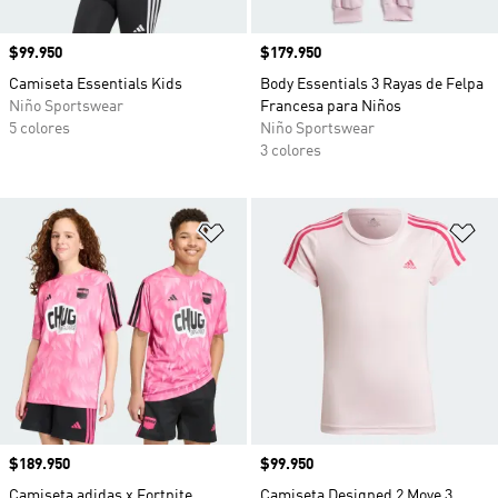
Precio
$99.950
Precio
$179.950
Camiseta Essentials Kids
Body Essentials 3 Rayas de Felpa
Niño Sportswear
Francesa para Niños
5 colores
Niño Sportswear
3 colores
Añadir a la lista de deseos
Añ
Precio
$189.950
Precio
$99.950
Camiseta adidas x Fortnite
Camiseta Designed 2 Move 3