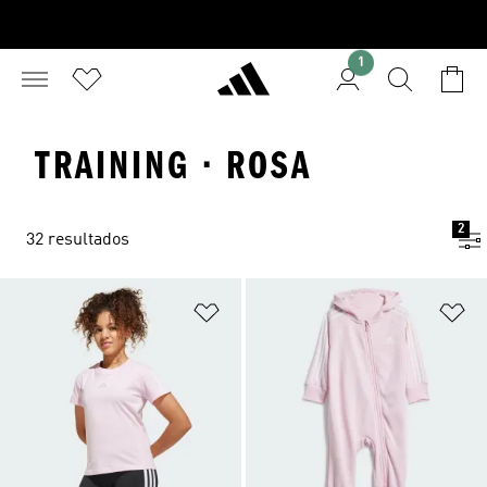
1
TRAINING · ROSA
2
32 resultados
Añadir a la lista de deseos
Añ