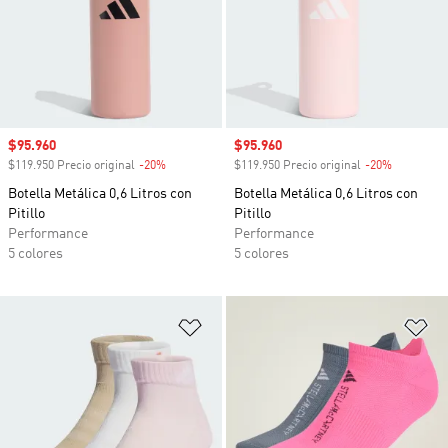
Precio de venta
$95.960
Precio de venta
$95.960
$119.950 Precio original
-20%
Descuento
$119.950 Precio original
-20%
Descuento
Botella Metálica 0,6 Litros con
Botella Metálica 0,6 Litros con
Pitillo
Pitillo
Performance
Performance
5 colores
5 colores
Añadir a la lista de deseos
Añ