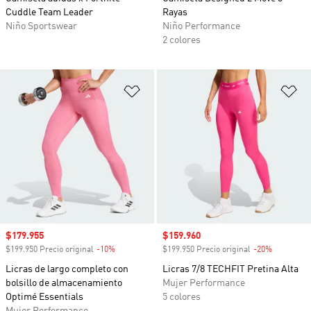
Cuddle Team Leader
Rayas
Niño Sportswear
Niño Performance
2 colores
Añadir a la lista de deseos
Añ
Precio de venta
$179.955
Precio de venta
$159.960
$199.950 Precio original
-10%
Descuento
$199.950 Precio original
-20%
Descuento
Licras de largo completo con
Licras 7/8 TECHFIT Pretina Alta
bolsillo de almacenamiento
Mujer Performance
Optimé Essentials
5 colores