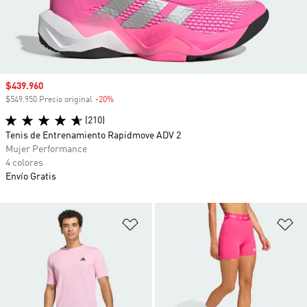
Precio de venta
$439.960
$549.950 Precio original
-20%
Descuento
(210)
Tenis de Entrenamiento Rapidmove ADV 2
Mujer Performance
4 colores
Envío Gratis
Añadir a la lista de deseos
Añ