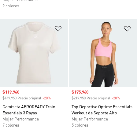
Mujer Performance
9 colores
Añadir a la lista de deseos
Añ
Precio de venta
$119.960
Precio de venta
$175.960
$149.950 Precio original
-20%
Descuento
$219.950 Precio original
-20%
Descuento
Camiseta AEROREADY Train
Top Deportivo Optime Essentials
Essentials 3 Rayas
Workout de Soporte Alto
Mujer Performance
Mujer Performance
7 colores
5 colores