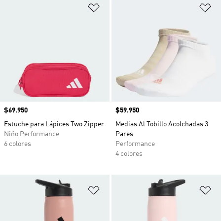
Añadir a la lista de deseos
Añ
Precio
$69.950
Precio
$59.950
Estuche para Lápices Two Zipper
Medias Al Tobillo Acolchadas 3
Niño Performance
Pares
6 colores
Performance
4 colores
Añadir a la lista de deseos
Añ