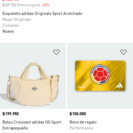
$229.950 Precio original
-20%
Descuento
Esqueleto adidas Originals Sport Acolchado
Mujer Originals
2 colores
Nuevo
Añadir a la lista de deseos
Añ
Precio
$199.950
Precio
$100.000
Bolso Croissant adidas OG Sport
Bono de regalo
Extrapequeño
Performance