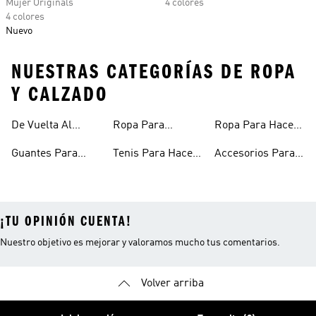
Mujer Originals
4 colores
4 colores
Nuevo
NUESTRAS CATEGORÍAS DE ROPA
Y CALZADO
De Vuelta Al
Ropa Para
Ropa Para Hacer
Entrenar
Fitness
Gimnasio Y
Ejercicio Mujeres
Guantes Para
Tenis Para Hacer
Accesorios Para
Entrenamiento
Gimnasio
Ejercicio Y
Gym
¡TU OPINIÓN CUENTA!
Nuestro objetivo es mejorar y valoramos mucho tus comentarios.
Volver arriba