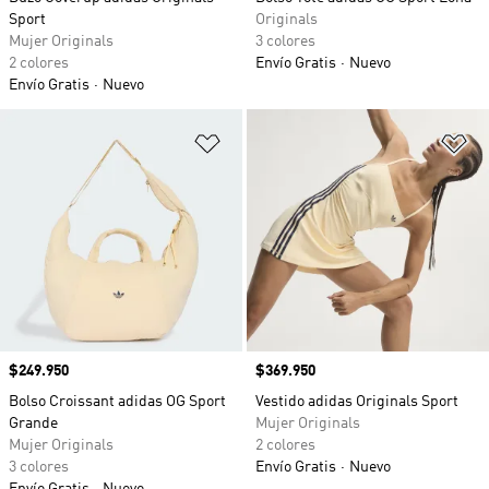
Sport
Originals
Mujer Originals
3 colores
2 colores
Envío Gratis
Nuevo
Envío Gratis
Nuevo
Añadir a la lista de deseos
Añ
Precio
$249.950
Precio
$369.950
Bolso Croissant adidas OG Sport
Vestido adidas Originals Sport
Grande
Mujer Originals
Mujer Originals
2 colores
3 colores
Envío Gratis
Nuevo