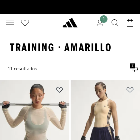
1
TRAINING · AMARILLO
2
11 resultados
Añadir a la lista de deseos
Añ