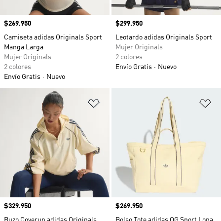
Precio
$269.950
Precio
$299.950
Camiseta adidas Originals Sport
Leotardo adidas Originals Sport
Manga Larga
Mujer Originals
Mujer Originals
2 colores
2 colores
Envío Gratis
Nuevo
Envío Gratis
Nuevo
Añadir a la lista de deseos
Añ
Precio
$329.950
Precio
$269.950
Buzo Coverup adidas Originals
Bolso Tote adidas OG Sport Lona