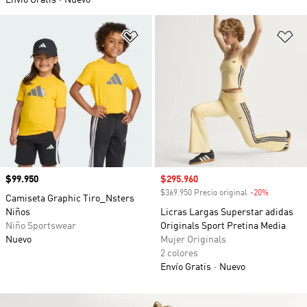
Envío Gratis
Nuevo
Añadir a la lista de deseos
Añ
Precio
$99.950
Precio de venta
$295.960
$369.950 Precio original
-20%
Descuento
Camiseta Graphic Tiro_Nsters
Niños
Licras Largas Superstar adidas
Niño Sportswear
Originals Sport Pretina Media
Nuevo
Mujer Originals
2 colores
Envío Gratis
Nuevo