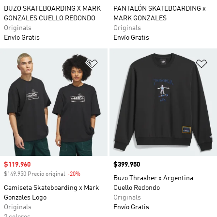
BUZO SKATEBOARDING X MARK
PANTALÓN SKATEBOARDING x
GONZALES CUELLO REDONDO
MARK GONZALES
Originals
Originals
Envío Gratis
Envío Gratis
Añadir a la lista de deseos
Añ
Precio de venta
$119.960
Precio
$399.950
$149.950 Precio original
-20%
Descuento
Buzo Thrasher x Argentina
Camiseta Skateboarding x Mark
Cuello Redondo
Gonzales Logo
Originals
Originals
Envío Gratis