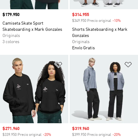
Precio
$179.950
Precio de venta
$314.955
$349.950 Precio original
-10%
Descuento
Camiseta Skate Sport
Skateboarding x Mark Gonzales
Shorts Skateboarding x Mark
Originals
Gonzales
3 colores
Originals
Envío Gratis
Añadir a la lista de deseos
Añ
Precio de venta
$271.960
Precio de venta
$319.960
$339.950 Precio original
-20%
Descuento
$399.950 Precio original
-20%
Descuento