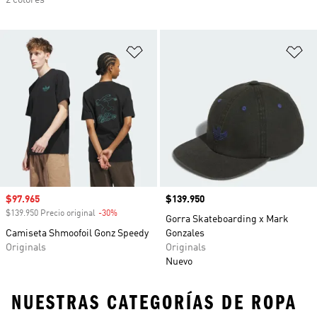
2 colores
Añadir a la lista de deseos
Añ
Precio de venta
$97.965
Precio
$139.950
$139.950 Precio original
-30%
Descuento
Gorra Skateboarding x Mark
Camiseta Shmoofoil Gonz Speedy
Gonzales
Originals
Originals
Nuevo
NUESTRAS CATEGORÍAS DE ROPA