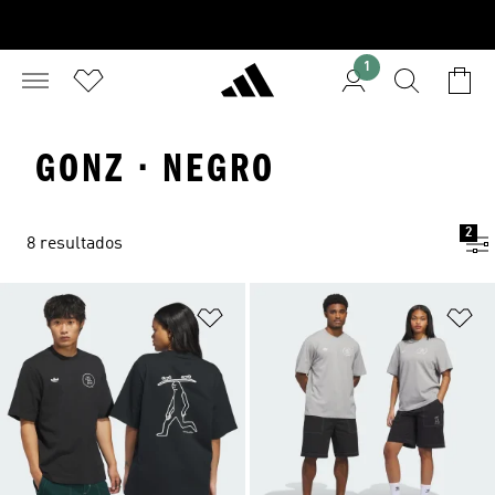
1
GONZ · NEGRO
2
8 resultados
Añadir a la lista de deseos
Añ