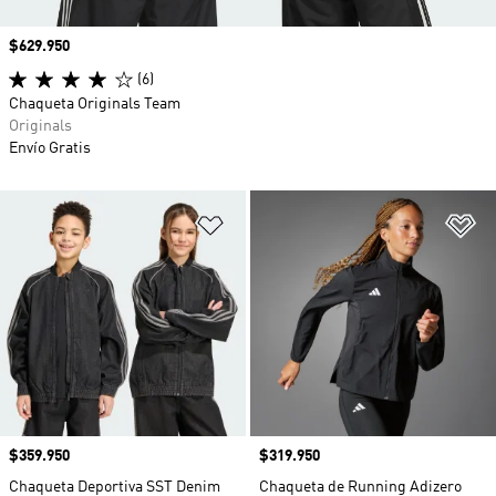
Precio
$629.950
(6)
Chaqueta Originals Team
Originals
Envío Gratis
Añadir a la lista de deseos
Añ
Precio
$359.950
Precio
$319.950
Chaqueta Deportiva SST Denim
Chaqueta de Running Adizero