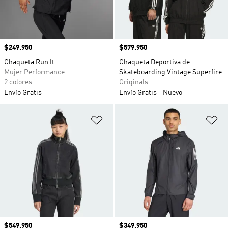
Precio
$249.950
Precio
$579.950
Chaqueta Run It
Chaqueta Deportiva de
Mujer Performance
Skateboarding Vintage Superfire
2 colores
Originals
Envío Gratis
Envío Gratis
Nuevo
Añadir a la lista de deseos
Añ
Precio
$549.950
Precio
$349.950