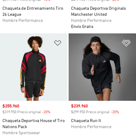
$219.950 Precio original
-10%
Descuento
$499.950 Precio original
-20%
Descuento
Chaqueta de Entrenamiento Tiro
Chaqueta Deportiva Originals
26 League
Manchester United
Hombre Performance
Hombre Performance
Envío Gratis
Añadir a la lista de deseos
Añ
Precio de venta
$255.960
Precio de venta
$239.960
$319.950 Precio original
-20%
Descuento
$299.950 Precio original
-20%
Descuento
Chaqueta Deportiva House of Tiro
Chaqueta Run It
Nations Pack
Hombre Performance
Hombre Sportswear