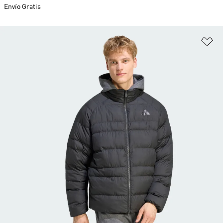
Envío Gratis
Añ