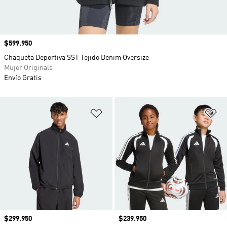
Precio
$599.950
Chaqueta Deportiva SST Tejido Denim Oversize
Mujer Originals
Envío Gratis
Añadir a la lista de deseos
Añ
Precio
$299.950
Precio
$239.950