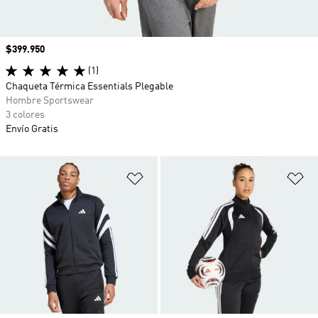
Precio
$399.950
(1)
Chaqueta Térmica Essentials Plegable
Hombre Sportswear
3 colores
Envío Gratis
Añadir a la lista de deseos
Añ