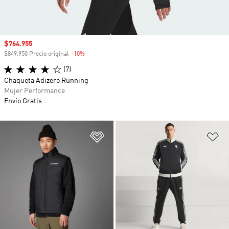
Precio de venta
$764.955
$849.950 Precio original
-10%
Descuento
(7)
Chaqueta Adizero Running
Mujer Performance
Envío Gratis
Añadir a la lista de deseos
Añ