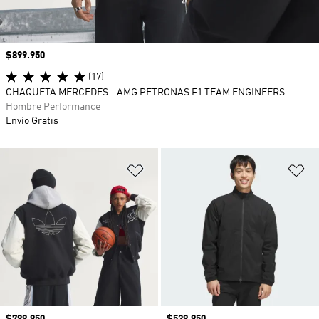
Precio
$899.950
(17)
CHAQUETA MERCEDES - AMG PETRONAS F1 TEAM ENGINEERS
Hombre Performance
Envío Gratis
Añadir a la lista de deseos
Añ