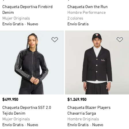
Chaqueta Deportiva Firebird
Chaqueta Own the Run
Denim
Hombre Performance
Mujer Originals
2 colores
Envío Gratis
Nuevo
Envío Gratis
Añadir a la lista de deseos
Añ
Precio
$499.950
Precio
$1.249.950
Chaqueta Deportiva SST 2.0
Chaqueta Blazer Players
Tejido Denim
Chavarria Sarga
Mujer Originals
Hombre Originals
Envío Gratis
Nuevo
Envío Gratis
Nuevo