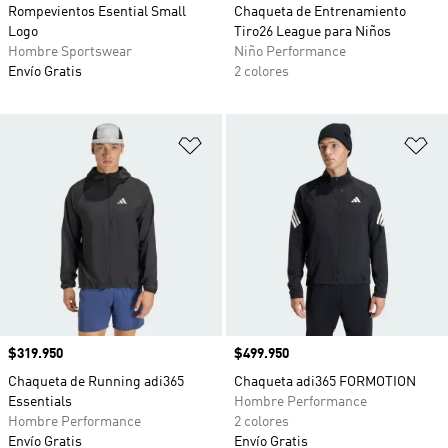
Rompevientos Esential Small
Chaqueta de Entrenamiento
Logo
Tiro26 League para Niños
Hombre Sportswear
Niño Performance
Envío Gratis
2 colores
Añadir a la lista de deseos
Añ
Precio
$319.950
Precio
$499.950
Chaqueta de Running adi365
Chaqueta adi365 FORMOTION
Essentials
Hombre Performance
Hombre Performance
2 colores
Envío Gratis
Envío Gratis