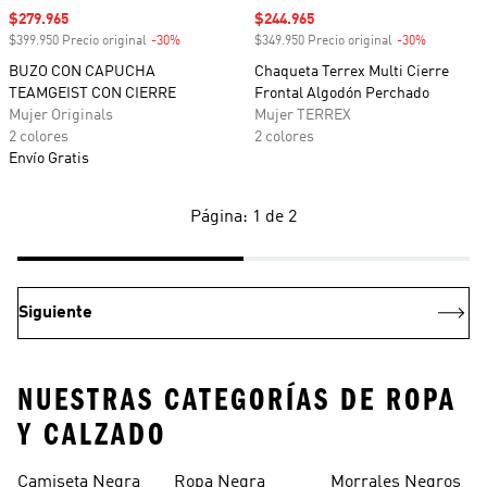
Precio de venta
$279.965
Precio de venta
$244.965
$399.950 Precio original
-30%
Descuento
$349.950 Precio original
-30%
Descuento
BUZO CON CAPUCHA
Chaqueta Terrex Multi Cierre
TEAMGEIST CON CIERRE
Frontal Algodón Perchado
Mujer Originals
Mujer TERREX
2 colores
2 colores
Envío Gratis
Página: 1 de 2
Siguiente
NUESTRAS CATEGORÍAS DE ROPA
Y CALZADO
Camiseta Negra
Ropa Negra
Morrales Negros