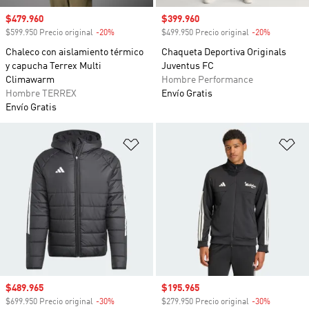
Precio de venta
$479.960
Precio de venta
$399.960
$599.950 Precio original
-20%
Descuento
$499.950 Precio original
-20%
Descuento
Chaleco con aislamiento térmico
Chaqueta Deportiva Originals
y capucha Terrex Multi
Juventus FC
Climawarm
Hombre Performance
Hombre TERREX
Envío Gratis
Envío Gratis
Añadir a la lista de deseos
Añ
Precio de venta
$489.965
Precio de venta
$195.965
$699.950 Precio original
-30%
Descuento
$279.950 Precio original
-30%
Descuento