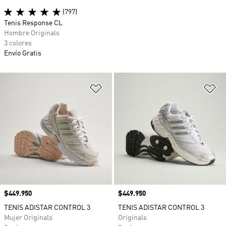
(797)
Tenis Response CL
Hombre Originals
3 colores
Envío Gratis
Añadir a la lista de deseos
Añ
Precio
$449.950
Precio
$449.950
TENIS ADISTAR CONTROL 3
TENIS ADISTAR CONTROL 3
Mujer Originals
Originals