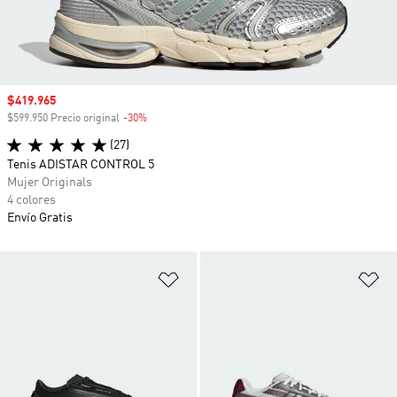
Precio de venta
$419.965
$599.950 Precio original
-30%
Descuento
(27)
Tenis ADISTAR CONTROL 5
Mujer Originals
4 colores
Envío Gratis
Añadir a la lista de deseos
Añ