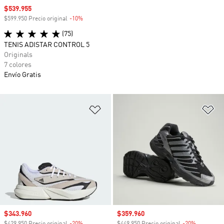
Precio de venta
$539.955
$599.950 Precio original
-10%
Descuento
(75)
TENIS ADISTAR CONTROL 5
Originals
7 colores
Envío Gratis
Añadir a la lista de deseos
Añ
Precio de venta
$343.960
Precio de venta
$359.960