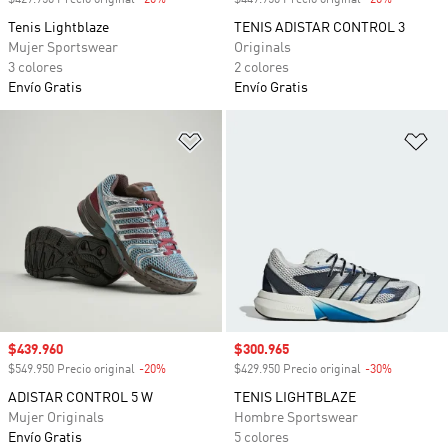
$429.950 Precio original
-20%
Descuento
$449.950 Precio original
-20%
Descuento
Tenis Lightblaze
TENIS ADISTAR CONTROL 3
Mujer Sportswear
Originals
3 colores
2 colores
Envío Gratis
Envío Gratis
Añadir a la lista de deseos
Añ
Precio de venta
$439.960
Precio de venta
$300.965
$549.950 Precio original
-20%
Descuento
$429.950 Precio original
-30%
Descuento
ADISTAR CONTROL 5 W
TENIS LIGHTBLAZE
Mujer Originals
Hombre Sportswear
Envío Gratis
5 colores