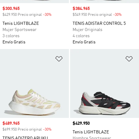
Precio de venta
$300.965
Precio de venta
$384.965
$429.950 Precio original
-30%
Descuento
$549.950 Precio original
-30%
Descuento
Tenis LIGHTBLAZE
TENIS ADISTAR CONTROL 5
Mujer Sportswear
Mujer Originals
3 colores
4 colores
Envío Gratis
Envío Gratis
Añadir a la lista de deseos
Añ
Precio de venta
$489.965
Precio
$429.950
$699.950 Precio original
-30%
Descuento
Tenis LIGHTBLAZE
TENIS ADIZERO ARUKU
Hombre Sportswear