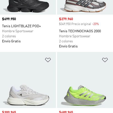
Precio
$699.950
Precio de venta
$279.960
$349.950 Precio original
-20%
Descuento
Tenis LIGHTBLAZE POD+
Hombre Sportswear
Tenis TECHNOCHAOS 2000
2 colores
Hombre Sportswear
Envío Gratis
2 colores
Envío Gratis
Añadir a la lista de deseos
Añ
Precio de venta
$300.965
Precio de venta
$489.965