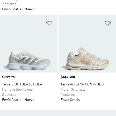
2 colores
Envío Gratis
Nuevo
Añadir a la lista de deseos
Añ
Precio
$699.950
Precio
$549.950
Tenis LIGHTBLAZE POD+
Tenis ADISTAR CONTROL 5
Hombre Sportswear
Mujer Originals
2 colores
4 colores
Envío Gratis
Nuevo
Envío Gratis