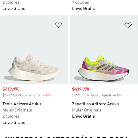
2 colores
7 colores
Envío Gratis
Envío Gratis
Añadir a la lista de deseos
Añ
Precio de venta
$419.970
Precio de venta
$419.970
$699.950 Precio original
-40%
Descuento
$699.950 Precio original
-40%
Descuento
Tenis Adizero Aruku
Zapatillas Adizero Aruku
Mujer Originals
Mujer Originals
2 colores
Envío Gratis
Envío Gratis