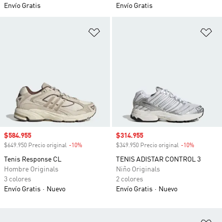
Envío Gratis
Envío Gratis
Añadir a la lista de deseos
Añ
Precio de venta
$584.955
Precio de venta
$314.955
$649.950 Precio original
-10%
Descuento
$349.950 Precio original
-10%
Descuento
Tenis Response CL
TENIS ADISTAR CONTROL 3
Hombre Originals
Niño Originals
3 colores
2 colores
Envío Gratis
Nuevo
Envío Gratis
Nuevo
Añ