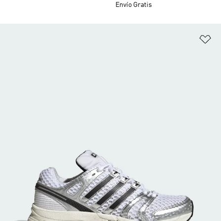
Envío Gratis
Añ