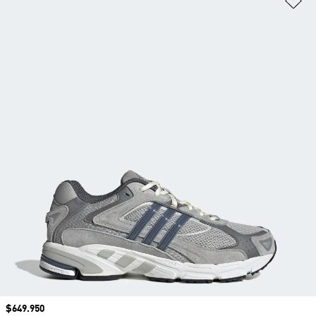
Precio
$649.950