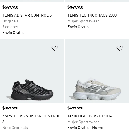
Precio
$549.950
Precio
$349.950
TENIS ADISTAR CONTROL 5
TENIS TECHNOCHAOS 2000
Originals
Mujer Sportswear
7 colores
Envío Gratis
Envío Gratis
Añadir a la lista de deseos
Añ
Precio
$349.950
Precio
$699.950
ZAPATILLAS ADISTAR CONTROL
Tenis LIGHTBLAZE POD+
3
Mujer Sportswear
Niño Originals
Envío Gratis
Nuevo