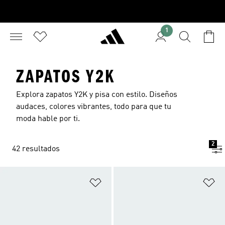
1
ZAPATOS Y2K
Explora zapatos Y2K y pisa con estilo. Diseños
audaces, colores vibrantes, todo para que tu
moda hable por ti.
2
42 resultados
Añadir a la lista de deseos
Añ