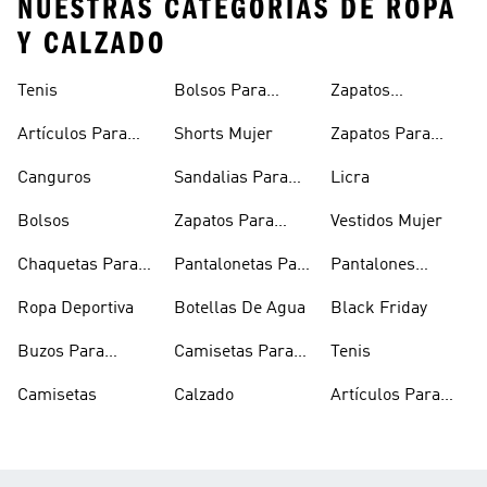
NUESTRAS CATEGORÍAS DE ROPA
Y CALZADO
Tenis
Bolsos Para
Zapatos
Mujer
Deportivos
Artículos Para
Shorts Mujer
Zapatos Para
Mascotas
Niñas
Canguros
Sandalias Para
Licra
Hombre
Bolsos
Zapatos Para
Vestidos Mujer
Hombre
Chaquetas Para
Pantalonetas Para
Pantalones
Mujer
Hombre
Hombre
Ropa Deportiva
Botellas De Agua
Black Friday
Buzos Para
Camisetas Para
Tenis
Hombre
Hombre
Camisetas
Calzado
Artículos Para
Mascotas