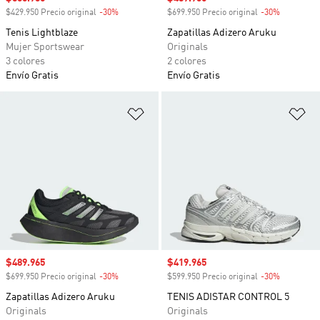
$429.950 Precio original
-30%
Descuento
$699.950 Precio original
-30%
Descuento
Tenis Lightblaze
Zapatillas Adizero Aruku
Mujer Sportswear
Originals
3 colores
2 colores
Envío Gratis
Envío Gratis
Añadir a la lista de deseos
Añ
Precio de venta
$489.965
Precio de venta
$419.965
$699.950 Precio original
-30%
Descuento
$599.950 Precio original
-30%
Descuento
Zapatillas Adizero Aruku
TENIS ADISTAR CONTROL 5
Originals
Originals