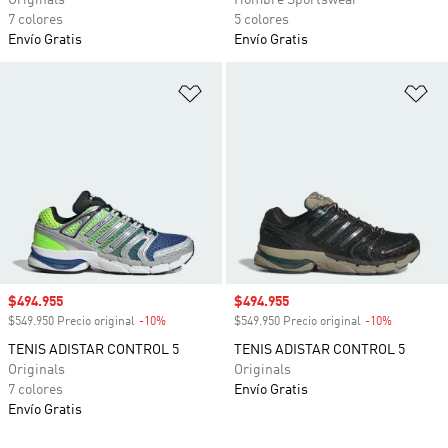
Originals
Hombre Sportswear
7 colores
5 colores
Envío Gratis
Envío Gratis
Añadir a la lista de deseos
Añ
Precio de venta
$494.955
Precio de venta
$494.955
$549.950 Precio original
-10%
Descuento
$549.950 Precio original
-10%
Descuento
TENIS ADISTAR CONTROL 5
TENIS ADISTAR CONTROL 5
Originals
Originals
7 colores
Envío Gratis
Envío Gratis