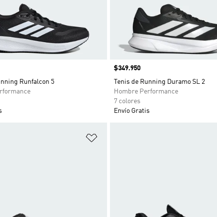
Precio
$349.950
unning Runfalcon 5
Tenis de Running Duramo SL 2
rformance
Hombre Performance
7 colores
s
Envío Gratis
sta de deseos
Añadir a la lista de deseos