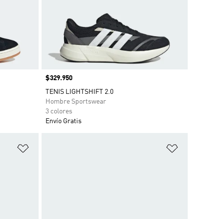
Precio
$329.950
TENIS LIGHTSHIFT 2.0
Hombre Sportswear
3 colores
Envío Gratis
Añadir a la lista de deseos
Añadir a la