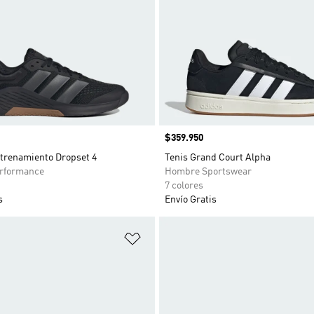
Precio
$359.950
ntrenamiento Dropset 4
Tenis Grand Court Alpha
rformance
Hombre Sportswear
7 colores
s
Envío Gratis
sta de deseos
Añadir a la lista de deseos