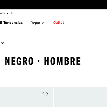
nete al club
🩰 Tendencias
Deportes
Outlet
re
· NEGRO · HOMBRE
sta de deseos
Añadir a la lista de deseos