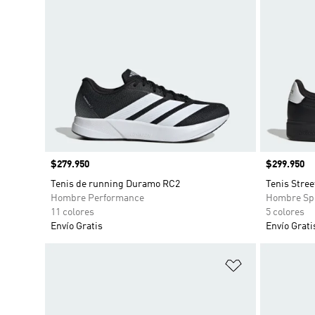
Precio
$279.950
Precio
$299.950
Tenis de running Duramo RC2
Tenis Stree
Hombre Performance
Hombre Sp
11 colores
5 colores
Envío Gratis
Envío Grati
Añadir a la li