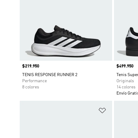
Precio
$219.950
Precio
$499.950
TENIS RESPONSE RUNNER 2
Tenis Supe
Performance
Originals
8 colores
14 colores
Envío Grati
Añadir a la li