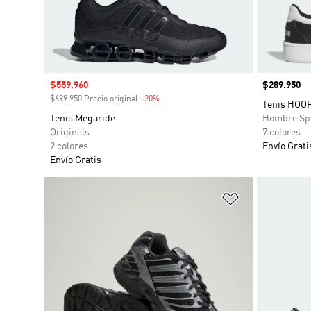
Precio de venta
$559.960
Precio
$289.950
$699.950 Precio original
-20%
Descuento
Tenis HOO
Tenis Megaride
Hombre Sp
Originals
7 colores
2 colores
Envío Grati
Envío Gratis
Añadir a la li