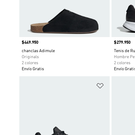
Precio
$449.950
Precio
$279.950
chanclas Adimule
Tenis de R
Originals
Hombre Pe
2 colores
2 colores
Envío Gratis
Envío Grati
Añadir a la li