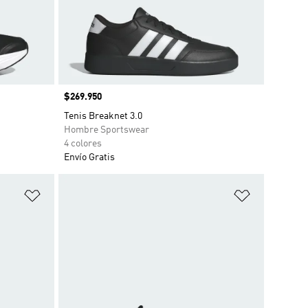
Precio
$269.950
Tenis Breaknet 3.0
Hombre Sportswear
4 colores
Envío Gratis
Añadir a la lista de deseos
Añadir a la