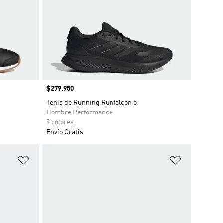
Precio
$279.950
Tenis de Running Runfalcon 5
Hombre Performance
9 colores
Envío Gratis
Añadir a la lista de deseos
Añadir a la