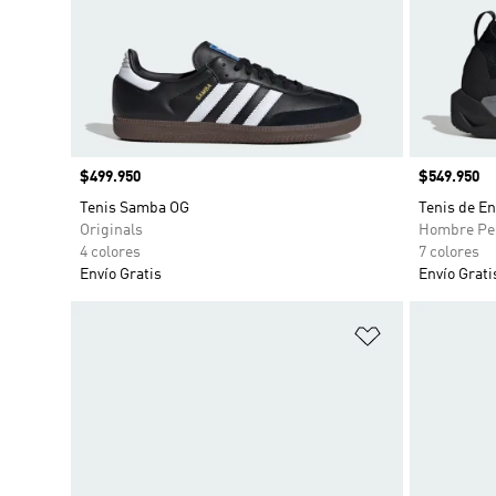
Precio
$499.950
Precio
$549.950
Tenis Samba OG
Tenis de E
Originals
Hombre Pe
4 colores
7 colores
Envío Gratis
Envío Grati
Añadir a la li