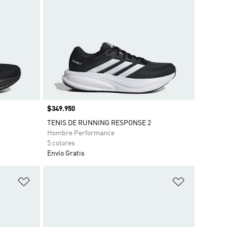
Precio
$349.950
TENIS DE RUNNING RESPONSE 2
Hombre Performance
5 colores
Envío Gratis
Añadir a la lista de deseos
Añadir a la