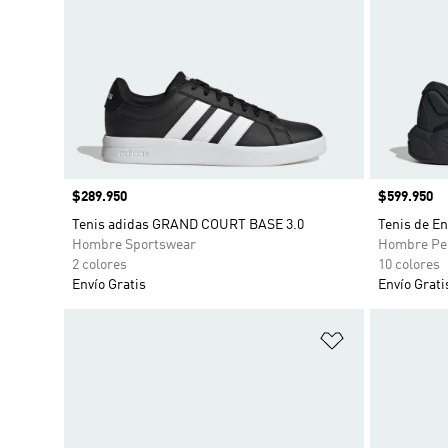
Precio
$289.950
Precio
$599.950
Tenis adidas GRAND COURT BASE 3.0
Tenis de E
Hombre Sportswear
Hombre Pe
2 colores
10 colores
Envío Gratis
Envío Grati
Añadir a la li