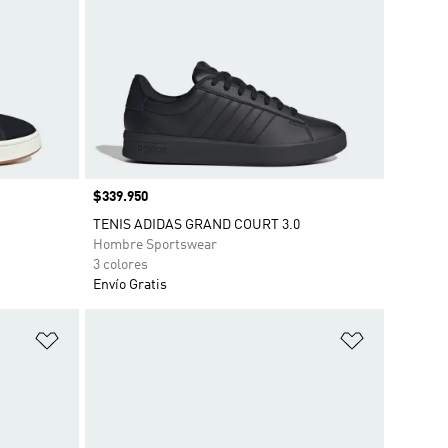
Precio
$339.950
TENIS ADIDAS GRAND COURT 3.0
Hombre Sportswear
3 colores
Envío Gratis
Añadir a la lista de deseos
Añadir a la