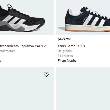
Precio
$499.950
ntrenamiento Rapidmove ADV 2
Tenis Campus 00s
rformance
Originals
11 colores
s
Envío Gratis
sta de deseos
Añadir a la lista de deseos