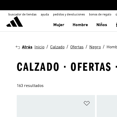
buscador de tiendas
ayuda
pedidos y devoluciones
bonos de regalo
ú
Mujer
Hombre
Niños
Atrás
Inicio
Calzado
Ofertas
Negro
Homb
CALZADO · OFERTAS 
163 resultados
Añadir a la li