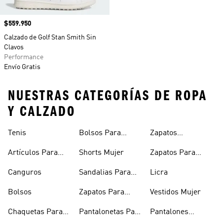
Precio
$559.950
Calzado de Golf Stan Smith Sin
Clavos
Performance
Envío Gratis
NUESTRAS CATEGORÍAS DE ROPA
Y CALZADO
Tenis
Bolsos Para
Zapatos
Mujer
Deportivos
Artículos Para
Shorts Mujer
Zapatos Para
Mascotas
Niñas
Canguros
Sandalias Para
Licra
Hombre
Bolsos
Zapatos Para
Vestidos Mujer
Hombre
Chaquetas Para
Pantalonetas Para
Pantalones