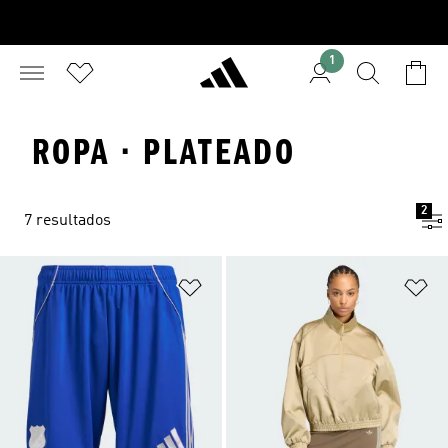
1
ROPA · PLATEADO
2
7 resultados
Añadir a la lista de deseos
Añ