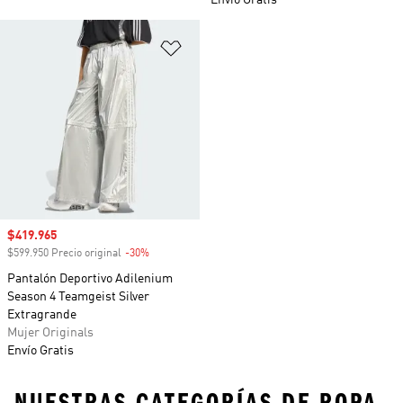
Envío Gratis
Añadir a la lista de deseos
Precio de venta
$419.965
$599.950 Precio original
-30%
Descuento
Pantalón Deportivo Adilenium
Season 4 Teamgeist Silver
Extragrande
Mujer Originals
Envío Gratis