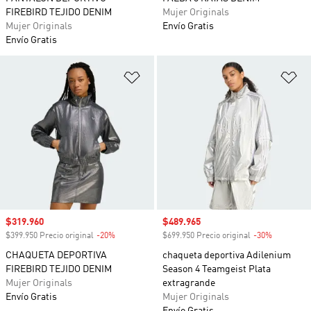
FIREBIRD TEJIDO DENIM
Mujer Originals
Mujer Originals
Envío Gratis
Envío Gratis
Añadir a la lista de deseos
Añ
Precio de venta
$319.960
Precio de venta
$489.965
$399.950 Precio original
-20%
Descuento
$699.950 Precio original
-30%
Descuento
CHAQUETA DEPORTIVA
chaqueta deportiva Adilenium
FIREBIRD TEJIDO DENIM
Season 4 Teamgeist Plata
Mujer Originals
extragrande
Envío Gratis
Mujer Originals