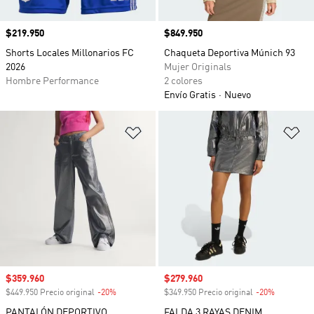
Precio
$219.950
Precio
$849.950
Shorts Locales Millonarios FC
Chaqueta Deportiva Múnich 93
2026
Mujer Originals
Hombre Performance
2 colores
Envío Gratis
Nuevo
Añadir a la lista de deseos
Añ
Precio de venta
$359.960
Precio de venta
$279.960
$449.950 Precio original
-20%
Descuento
$349.950 Precio original
-20%
Descuento
PANTALÓN DEPORTIVO
FALDA 3 RAYAS DENIM