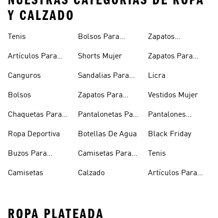
NUESTRAS CATEGORÍAS DE ROPA
Y CALZADO
Tenis
Bolsos Para
Zapatos
Mujer
Deportivos
Artículos Para
Shorts Mujer
Zapatos Para
Mascotas
Niñas
Canguros
Sandalias Para
Licra
Hombre
Bolsos
Zapatos Para
Vestidos Mujer
Hombre
Chaquetas Para
Pantalonetas Para
Pantalones
Mujer
Hombre
Hombre
Ropa Deportiva
Botellas De Agua
Black Friday
Buzos Para
Camisetas Para
Tenis
Hombre
Hombre
Camisetas
Calzado
Artículos Para
Mascotas
ROPA PLATEADA