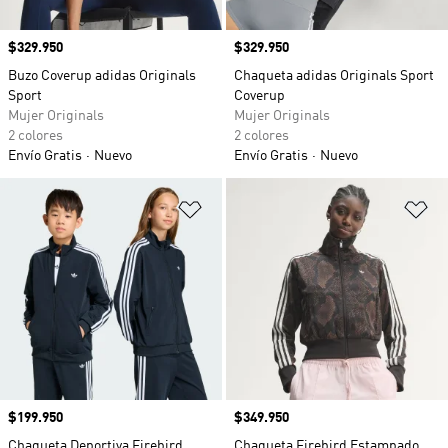
Precio
$329.950
Precio
$329.950
Buzo Coverup adidas Originals
Chaqueta adidas Originals Sport
Sport
Coverup
Mujer Originals
Mujer Originals
2 colores
2 colores
Envío Gratis
Nuevo
Envío Gratis
Nuevo
Añadir a la lista de deseos
Añ
Precio
$199.950
Precio
$349.950
Chaqueta Deportiva Firebird
Chaqueta Firebird Estampado