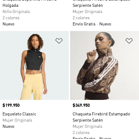
Holgada
Serpiente Satén
Niño Originals
Mujer Originals
2 colores
2 colores
Nuevo
Envío Gratis
Nuevo
Añadir a la lista de deseos
Añ
Precio
$199.950
Precio
$349.950
Esqueleto Classic
Chaqueta Firebird Estampado
Mujer Originals
Serpiente Satén
Nuevo
Mujer Originals
2 colores