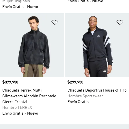
Mujer Originals
Envío Gratis
Nuevo
Envío Gratis
Nuevo
Añadir a la lista de deseos
Añ
Precio
$379.950
Precio
$299.950
Chaqueta Terrex Multi
Chaqueta Deportiva House of Tiro
Climawarm Algodón Perchado
Hombre Sportswear
Cierre Frontal
Envío Gratis
Hombre TERREX
Envío Gratis
Nuevo