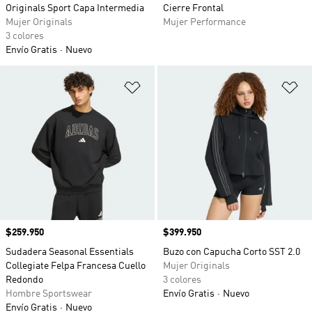
Originals Sport Capa Intermedia
Cierre Frontal
Mujer Originals
Mujer Performance
3 colores
Envío Gratis
Nuevo
Añadir a la lista de deseos
Añ
Precio
$259.950
Precio
$399.950
Sudadera Seasonal Essentials
Buzo con Capucha Corto SST 2.0
Collegiate Felpa Francesa Cuello
Mujer Originals
Redondo
3 colores
Hombre Sportswear
Envío Gratis
Nuevo
Envío Gratis
Nuevo