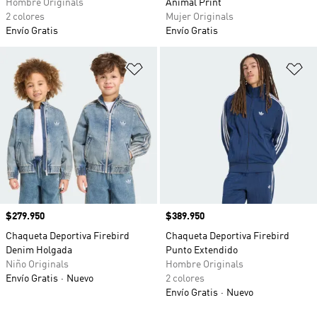
Hombre Originals
Animal Print
2 colores
Mujer Originals
Envío Gratis
Envío Gratis
Añadir a la lista de deseos
Añ
Precio
$279.950
Precio
$389.950
Chaqueta Deportiva Firebird
Chaqueta Deportiva Firebird
Denim Holgada
Punto Extendido
Niño Originals
Hombre Originals
Envío Gratis
Nuevo
2 colores
Envío Gratis
Nuevo