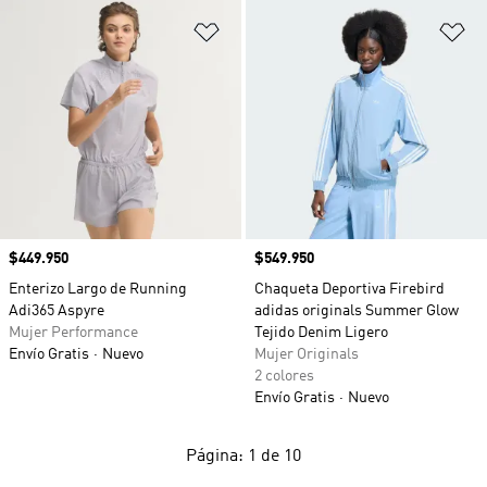
Añadir a la lista de deseos
Añ
Precio
$449.950
Precio
$549.950
Enterizo Largo de Running
Chaqueta Deportiva Firebird
Adi365 Aspyre
adidas originals Summer Glow
Mujer Performance
Tejido Denim Ligero
Envío Gratis
Nuevo
Mujer Originals
2 colores
Envío Gratis
Nuevo
Página: 1 de 10