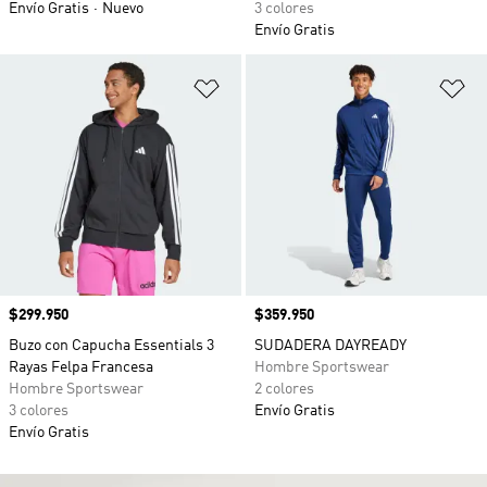
Envío Gratis
Nuevo
3 colores
Envío Gratis
Añadir a la lista de deseos
Añ
Precio
$299.950
Precio
$359.950
Buzo con Capucha Essentials 3
SUDADERA DAYREADY
Rayas Felpa Francesa
Hombre Sportswear
Hombre Sportswear
2 colores
3 colores
Envío Gratis
Envío Gratis