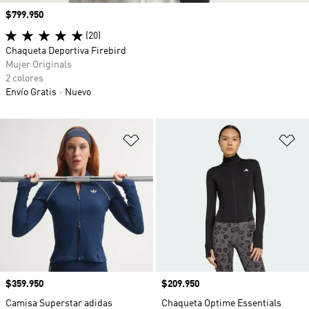
Precio
$799.950
(20)
Chaqueta Deportiva Firebird
Mujer Originals
2 colores
Envío Gratis
Nuevo
Añadir a la lista de deseos
Añ
Precio
$359.950
Precio
$209.950
Camisa Superstar adidas
Chaqueta Optime Essentials