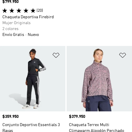
Precio
$799.950
(20)
Chaqueta Deportiva Firebird
Mujer Originals
2 colores
Envío Gratis
Nuevo
Añadir a la lista de deseos
Añ
Precio
$359.950
Precio
$379.950
Conjunto Deportivo Essentials 3
Chaqueta Terrex Multi
Rayas
Climawarm Algodón Perchado