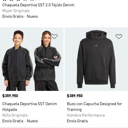
Chaqueta Deportiva SST 2.0 Tejido Denim
Mujer Originals
Envío Gratis
Nuevo
Añadir a la lista de deseos
Añ
Precio
$359.950
Precio
$389.950
Chaqueta Deportiva SST Denim
Buzo con Capucha Designed for
Holgada
Training
Niño Originals
Hombre Performance
Envío Gratis
Nuevo
Envío Gratis