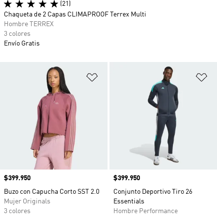
(21)
Chaqueta de 2 Capas CLIMAPROOF Terrex Multi
Hombre TERREX
3 colores
Envío Gratis
Añadir a la lista de deseos
Añ
Precio
$399.950
Precio
$399.950
Buzo con Capucha Corto SST 2.0
Conjunto Deportivo Tiro 26
Mujer Originals
Essentials
3 colores
Hombre Performance