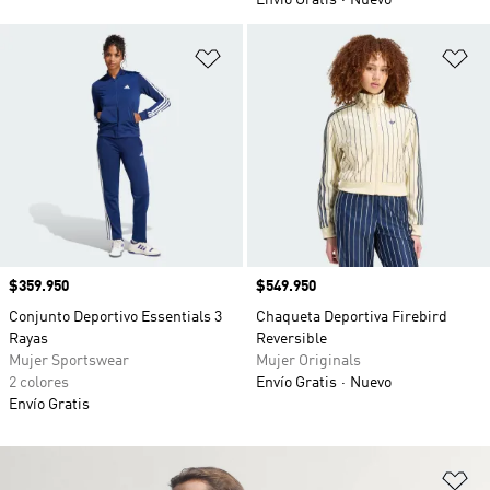
Envío Gratis
Nuevo
Añadir a la lista de deseos
Añ
Precio
$359.950
Precio
$549.950
Conjunto Deportivo Essentials 3
Chaqueta Deportiva Firebird
Rayas
Reversible
Mujer Sportswear
Mujer Originals
2 colores
Envío Gratis
Nuevo
Envío Gratis
Añ