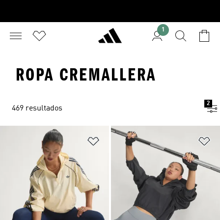
1
ROPA CREMALLERA
2
469 resultados
Añadir a la lista de deseos
Añ