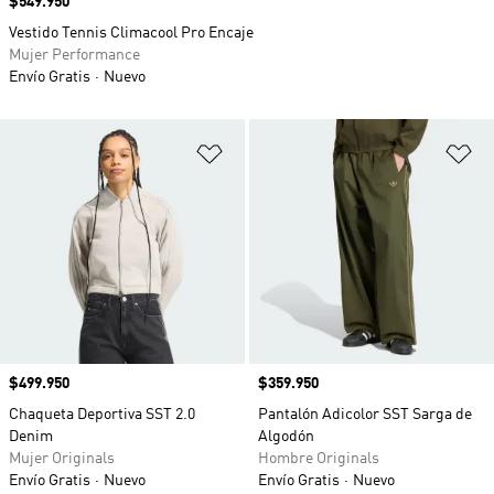
Precio
$549.950
Vestido Tennis Climacool Pro Encaje
Mujer Performance
Envío Gratis
Nuevo
Añadir a la lista de deseos
Añ
Precio
$499.950
Precio
$359.950
Chaqueta Deportiva SST 2.0
Pantalón Adicolor SST Sarga de
Denim
Algodón
Mujer Originals
Hombre Originals
Envío Gratis
Nuevo
Envío Gratis
Nuevo