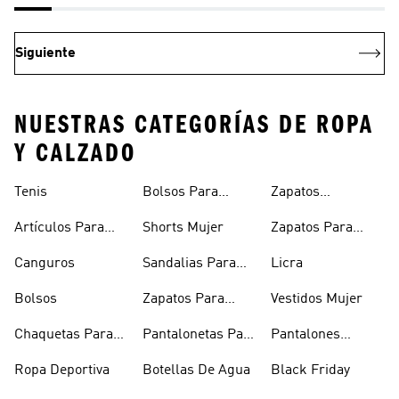
Siguiente
NUESTRAS CATEGORÍAS DE ROPA
Y CALZADO
Tenis
Bolsos Para
Zapatos
Mujer
Deportivos
Artículos Para
Shorts Mujer
Zapatos Para
Mascotas
Niñas
Canguros
Sandalias Para
Licra
Hombre
Bolsos
Zapatos Para
Vestidos Mujer
Hombre
Chaquetas Para
Pantalonetas Para
Pantalones
Mujer
Hombre
Hombre
Ropa Deportiva
Botellas De Agua
Black Friday