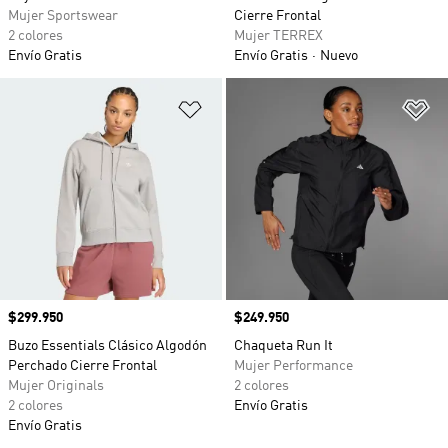
Mujer Sportswear
Cierre Frontal
2 colores
Mujer TERREX
Envío Gratis
Envío Gratis
Nuevo
Añadir a la lista de deseos
Añ
Precio
$299.950
Precio
$249.950
Buzo Essentials Clásico Algodón
Chaqueta Run It
Perchado Cierre Frontal
Mujer Performance
Mujer Originals
2 colores
2 colores
Envío Gratis
Envío Gratis