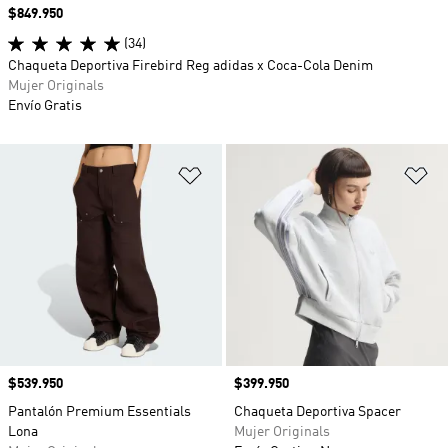
Precio
$849.950
(34)
Chaqueta Deportiva Firebird Reg adidas x Coca-Cola Denim
Mujer Originals
Envío Gratis
Añadir a la lista de deseos
Añ
Precio
$539.950
Precio
$399.950
Pantalón Premium Essentials
Chaqueta Deportiva Spacer
Lona
Mujer Originals