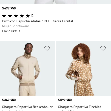
Precio
$499.950
(2)
Buzo con Capucha adidas Z.N.E. Cierre Frontal
Mujer Sportswear
Envío Gratis
Añadir a la lista de deseos
Añ
Precio
$349.950
Precio
$599.950
Chaqueta Deportiva Beckenbauer
Chaqueta Deportiva Firebird