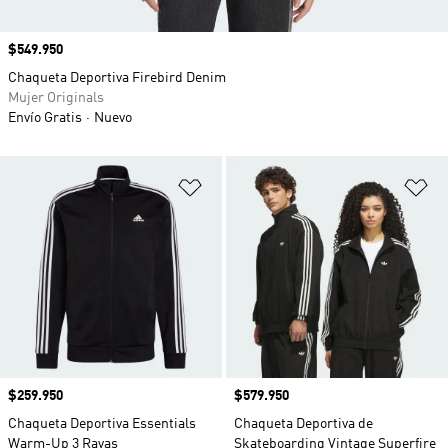
Precio
$549.950
Chaqueta Deportiva Firebird Denim
Mujer Originals
Envío Gratis
Nuevo
Añadir a la lista de deseos
Añ
Precio
$259.950
Precio
$579.950
Chaqueta Deportiva Essentials
Chaqueta Deportiva de
Warm-Up 3 Rayas
Skateboarding Vintage Superfire