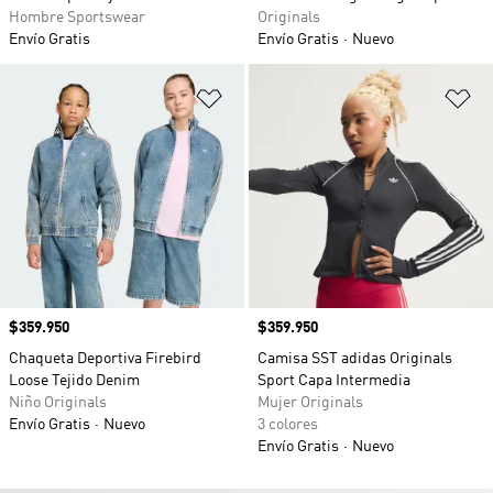
Hombre Sportswear
Originals
Envío Gratis
Envío Gratis
Nuevo
Añadir a la lista de deseos
Añ
Precio
$359.950
Precio
$359.950
Chaqueta Deportiva Firebird
Camisa SST adidas Originals
Loose Tejido Denim
Sport Capa Intermedia
Niño Originals
Mujer Originals
Envío Gratis
Nuevo
3 colores
Envío Gratis
Nuevo