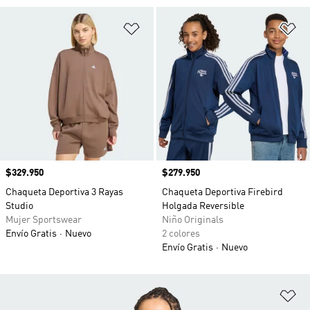
Añadir a la lista de deseos
Añ
Precio
$329.950
Precio
$279.950
Chaqueta Deportiva 3 Rayas
Chaqueta Deportiva Firebird
Studio
Holgada Reversible
Mujer Sportswear
Niño Originals
Envío Gratis
Nuevo
2 colores
Envío Gratis
Nuevo
Añ