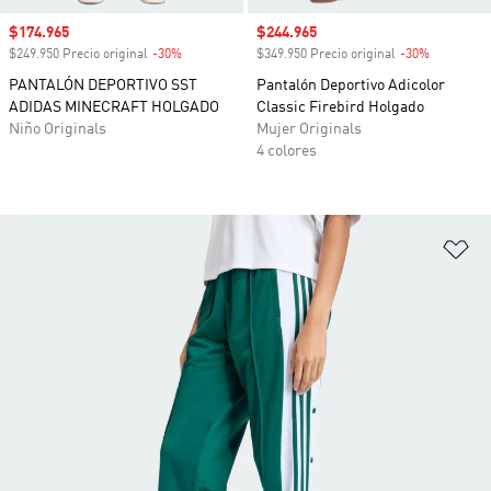
Precio de venta
$174.965
Precio de venta
$244.965
$249.950 Precio original
-30%
Descuento
$349.950 Precio original
-30%
Descuento
PANTALÓN DEPORTIVO SST
Pantalón Deportivo Adicolor
ADIDAS MINECRAFT HOLGADO
Classic Firebird Holgado
Niño Originals
Mujer Originals
4 colores
Añ