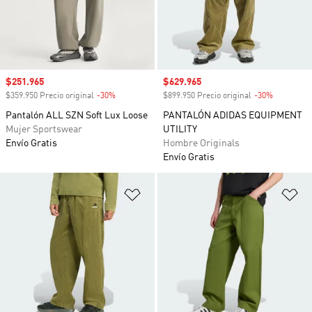
Precio de venta
$251.965
Precio de venta
$629.965
$359.950 Precio original
-30%
Descuento
$899.950 Precio original
-30%
Descuento
Pantalón ALL SZN Soft Lux Loose
PANTALÓN ADIDAS EQUIPMENT
Mujer Sportswear
UTILITY
Envío Gratis
Hombre Originals
Envío Gratis
Añadir a la lista de deseos
Añ