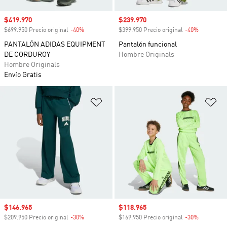
Precio de venta
$419.970
Precio de venta
$239.970
$699.950 Precio original
-40%
Descuento
$399.950 Precio original
-40%
Descuento
PANTALÓN ADIDAS EQUIPMENT
Pantalón funcional
DE CORDUROY
Hombre Originals
Hombre Originals
Envío Gratis
Añadir a la lista de deseos
Añ
Precio de venta
$146.965
Precio de venta
$118.965
$209.950 Precio original
-30%
Descuento
$169.950 Precio original
-30%
Descuento