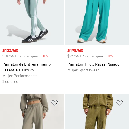
Precio de venta
$132.965
Precio de venta
$195.965
$189.950 Precio original
-30%
Descuento
$279.950 Precio original
-30%
Descuento
Pantalón de Entrenamiento
Pantalón Tiro 3 Rayas Plisado
Essentials Tiro 25
Mujer Sportswear
Mujer Performance
3 colores
Añadir a la lista de deseos
Añ