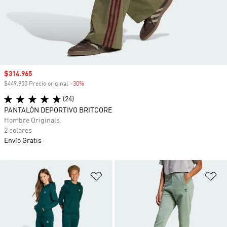
Precio de venta
$314.965
$449.950 Precio original
-30%
Descuento
(24)
PANTALÓN DEPORTIVO BRITCORE
Hombre Originals
2 colores
Envío Gratis
Añadir a la lista de deseos
Añ