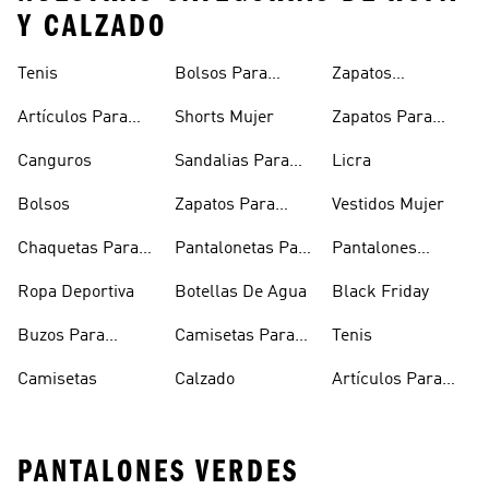
Y CALZADO
Tenis
Bolsos Para
Zapatos
Mujer
Deportivos
Artículos Para
Shorts Mujer
Zapatos Para
Mascotas
Niñas
Canguros
Sandalias Para
Licra
Hombre
Bolsos
Zapatos Para
Vestidos Mujer
Hombre
Chaquetas Para
Pantalonetas Para
Pantalones
Mujer
Hombre
Hombre
Ropa Deportiva
Botellas De Agua
Black Friday
Buzos Para
Camisetas Para
Tenis
Hombre
Hombre
Camisetas
Calzado
Artículos Para
Mascotas
PANTALONES VERDES