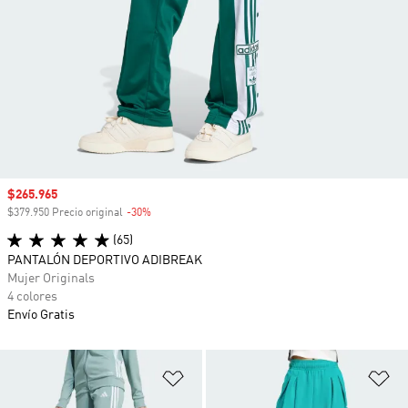
Precio de venta
$265.965
$379.950 Precio original
-30%
Descuento
(65)
PANTALÓN DEPORTIVO ADIBREAK
Mujer Originals
4 colores
Envío Gratis
Añadir a la lista de deseos
Añ