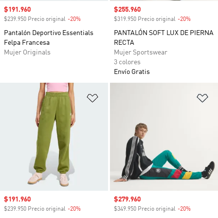
Precio de venta
$191.960
Precio de venta
$255.960
$239.950 Precio original
-20%
Descuento
$319.950 Precio original
-20%
Descuento
Pantalón Deportivo Essentials
PANTALÓN SOFT LUX DE PIERNA
Felpa Francesa
RECTA
Mujer Originals
Mujer Sportswear
3 colores
Envío Gratis
Añadir a la lista de deseos
Añ
Precio de venta
$191.960
Precio de venta
$279.960
$239.950 Precio original
-20%
Descuento
$349.950 Precio original
-20%
Descuento