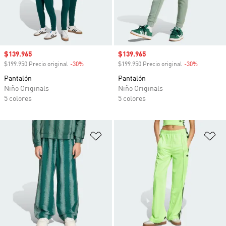
Precio de venta
$139.965
Precio de venta
$139.965
$199.950 Precio original
-30%
Descuento
$199.950 Precio original
-30%
Descuento
Pantalón
Pantalón
Niño Originals
Niño Originals
5 colores
5 colores
Añadir a la lista de deseos
Añ