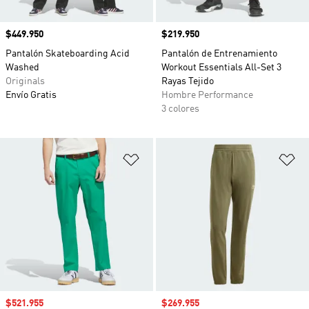
Precio
$449.950
Precio
$219.950
Pantalón Skateboarding Acid
Pantalón de Entrenamiento
Washed
Workout Essentials All-Set 3
Originals
Rayas Tejido
Envío Gratis
Hombre Performance
3 colores
Añadir a la lista de deseos
Añ
Precio de venta
$521.955
Precio de venta
$269.955