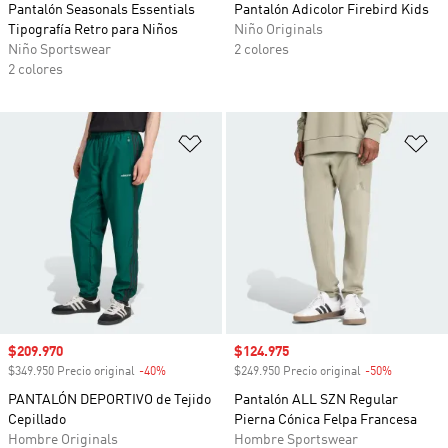
Pantalón Seasonals Essentials
Pantalón Adicolor Firebird Kids
Tipografía Retro para Niños
Niño Originals
Niño Sportswear
2 colores
2 colores
Añadir a la lista de deseos
Añ
Precio de venta
$209.970
Precio de venta
$124.975
$349.950 Precio original
-40%
Descuento
$249.950 Precio original
-50%
Descuento
PANTALÓN DEPORTIVO de Tejido
Pantalón ALL SZN Regular
Cepillado
Pierna Cónica Felpa Francesa
Hombre Originals
Hombre Sportswear