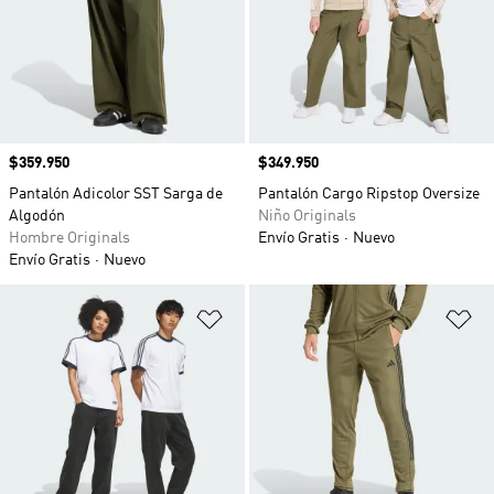
Precio
$359.950
Precio
$349.950
Pantalón Adicolor SST Sarga de
Pantalón Cargo Ripstop Oversize
Algodón
Niño Originals
Hombre Originals
Envío Gratis
Nuevo
Envío Gratis
Nuevo
Añadir a la lista de deseos
Añ