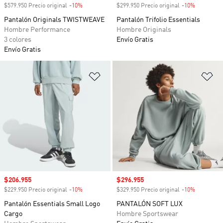
$579.950 Precio original
-10%
Descuento
$299.950 Precio original
-10%
Descuento
Pantalón Originals TWISTWEAVE
Pantalón Trifolio Essentials
Hombre Performance
Hombre Originals
3 colores
Envío Gratis
Envío Gratis
Añadir a la lista de deseos
Añ
Precio de venta
$206.955
Precio de venta
$296.955
$229.950 Precio original
-10%
Descuento
$329.950 Precio original
-10%
Descuento
Pantalón Essentials Small Logo
PANTALÓN SOFT LUX
Cargo
Hombre Sportswear