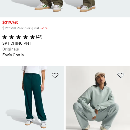
Precio de venta
$319.960
$399.950 Precio original
-20%
Descuento
(43)
SKT CHINO PNT
Originals
Envío Gratis
Añadir a la lista de deseos
Añ