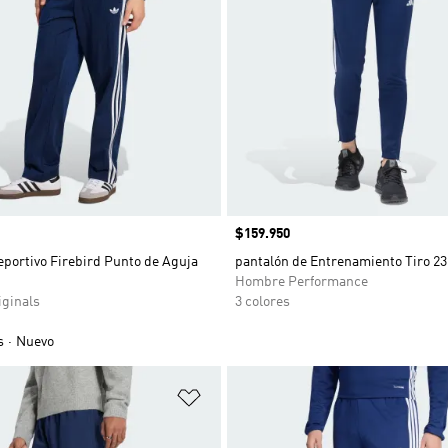
Precio
$159.950
portivo Firebird Punto de Aguja
pantalón de Entrenamiento Tiro 23
Hombre Performance
ginals
3 colores
s
Nuevo
sta de deseos
Añadir a la lista de deseos