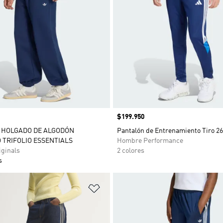
Precio
$199.950
 HOLGADO DE ALGODÓN
Pantalón de Entrenamiento Tiro 26
TRIFOLIO ESSENTIALS
Hombre Performance
ginals
2 colores
s
sta de deseos
Añadir a la lista de deseos