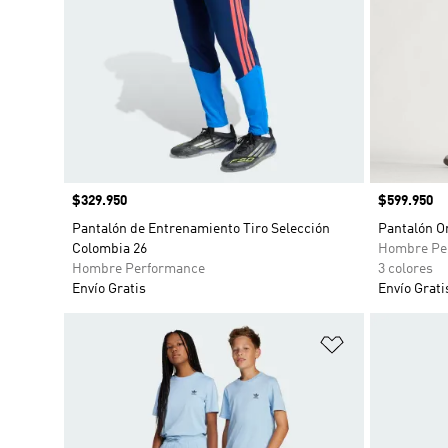
Precio
$329.950
Precio
$599.950
Pantalón de Entrenamiento Tiro Selección
Pantalón O
Colombia 26
Hombre Pe
Hombre Performance
3 colores
Envío Gratis
Envío Grati
Añadir a la li