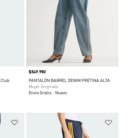
Precio
$549.950
 Club
PANTALÓN BARREL DENIM PRETINA ALTA
Mujer Originals
Envío Gratis
Nuevo
Añadir a la lista de deseos
Añadir a la