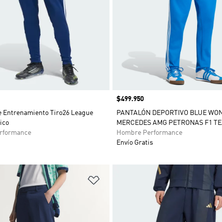
Precio
$499.950
e Entrenamiento Tiro26 League
PANTALÓN DEPORTIVO BLUE WO
ico
MERCEDES AMG PETRONAS F1 T
rformance
Hombre Performance
Envío Gratis
sta de deseos
Añadir a la lista de deseos