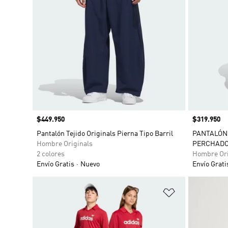
Precio
$449.950
Precio
$319.950
Pantalón Tejido Originals Pierna Tipo Barril
PANTALÓN
Hombre Originals
PERCHADO 
2 colores
Hombre Ori
Envío Gratis
Nuevo
Envío Grati
Añadir a la li