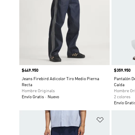
Precio
$449.950
Precio
$359.950
Jeans Firebird Adicolor Tiro Medio Pierna
Pantalón De
Recta
Caída
Hombre Originals
Hombre Ori
Envío Gratis
Nuevo
2 colores
Envío Grati
Añadir a la li