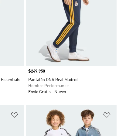
Precio
$249.950
 Essentials
Pantalón DNA Real Madrid
Hombre Performance
Envío Gratis
Nuevo
Añadir a la lista de deseos
Añadir a la