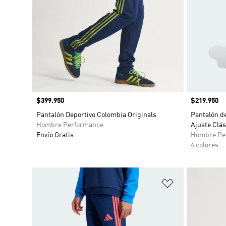
Precio
$399.950
Precio
$219.950
Pantalón Deportivo Colombia Originals
Pantalón d
Hombre Performance
Ajuste Clás
Envío Gratis
Hombre Pe
4 colores
Añadir a la li