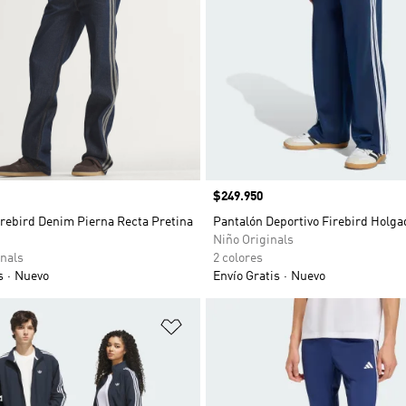
Precio
$249.950
irebird Denim Pierna Recta Pretina
Pantalón Deportivo Firebird Holga
Niño Originals
nals
2 colores
s
Nuevo
Envío Gratis
Nuevo
sta de deseos
Añadir a la lista de deseos