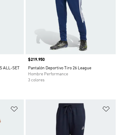
Precio
$219.950
S ALL-SET
Pantalón Deportivo Tiro 26 League
Hombre Performance
3 colores
Añadir a la lista de deseos
Añadir a la