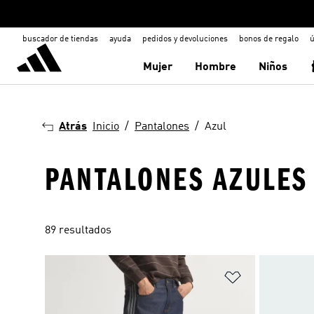
buscador de tiendas
ayuda
pedidos y devoluciones
bonos de regalo
ú
Mujer
Hombre
Niños
Atrás
Inicio
Pantalones
Azul
PANTALONES AZULES
89 resultados
Añadir a la li