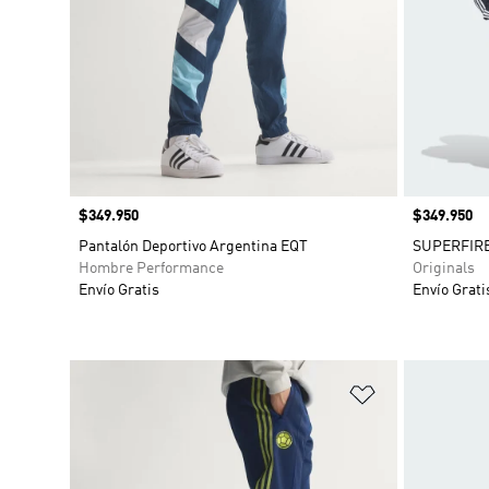
Precio
$349.950
Precio
$349.950
Pantalón Deportivo Argentina EQT
SUPERFIRE
Hombre Performance
Originals
Envío Gratis
Envío Grati
Añadir a la li