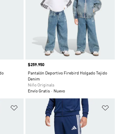
Precio
$259.950
do
Pantalón Deportivo Firebird Holgado Tejido
Denim
Niño Originals
Envío Gratis
Nuevo
Añadir a la lista de deseos
Añadir a la