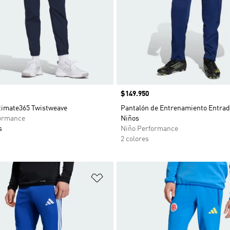
Precio
$149.950
timate365 Twistweave
Pantalón de Entrenamiento Entrad
ormance
Niños
s
Niño Performance
2 colores
sta de deseos
Añadir a la lista de deseos