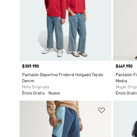
Precio
$309.950
Precio
$449.950
Pantalón Deportivo Firebird Holgado Tejido
Pantalón F
Denim
Media
Niño Originals
Mujer Origi
Envío Gratis
Nuevo
Envío Grati
Añadir a la li