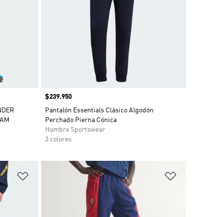
Precio
$239.950
NDER
Pantalón Essentials Clásico Algodón
EAM
Perchado Pierna Cónica
Hombre Sportswear
3 colores
Añadir a la lista de deseos
Añadir a la