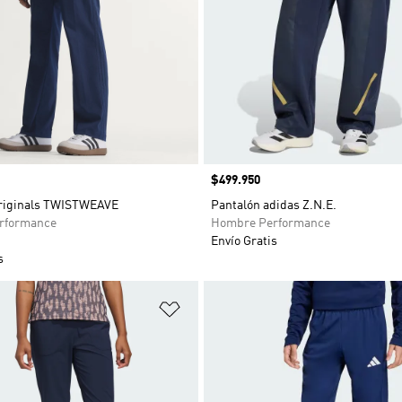
Precio
$499.950
riginals TWISTWEAVE
Pantalón adidas Z.N.E.
rformance
Hombre Performance
Envío Gratis
s
sta de deseos
Añadir a la lista de deseos