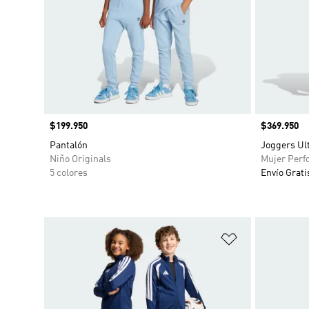
Precio
$199.950
Precio
$369.950
Pantalón
Joggers Ul
Niño Originals
Mujer Perf
5 colores
Envío Grati
Añadir a la li