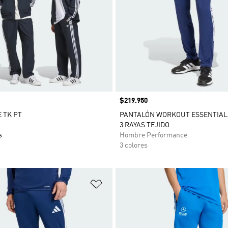
Precio
$219.950
 TK PT
PANTALÓN WORKOUT ESSENTIAL
3 RAYAS TEJIDO
s
Hombre Performance
3 colores
sta de deseos
Añadir a la lista de deseos