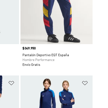
Precio
$349.950
Pantalón Deportivo EQT España
Hombre Performance
Envío Gratis
Añadir a la lista de deseos
Añadir a la