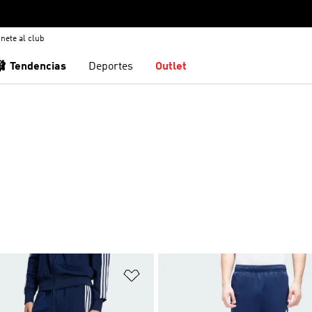
nete al club
🩰 Tendencias
Deportes
Outlet
sta de deseos
Añadir a la lista de deseos