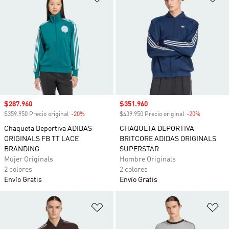
Precio de venta
$287.960
Precio de venta
$351.960
$359.950 Precio original
-20%
Descuento
$439.950 Precio original
-20%
Descuento
Chaqueta Deportiva ADIDAS
CHAQUETA DEPORTIVA
ORIGINALS FB TT LACE
BRITCORE ADIDAS ORIGINALS
BRANDING
SUPERSTAR
Mujer Originals
Hombre Originals
2 colores
2 colores
Envío Gratis
Envío Gratis
Añadir a la lista de deseos
Añ