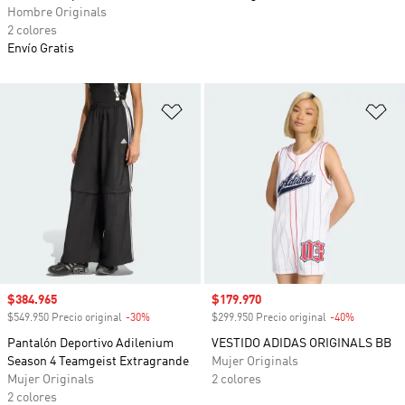
Hombre Originals
2 colores
Envío Gratis
Añadir a la lista de deseos
Añ
Precio de venta
$384.965
Precio de venta
$179.970
$549.950 Precio original
-30%
Descuento
$299.950 Precio original
-40%
Descuento
Pantalón Deportivo Adilenium
VESTIDO ADIDAS ORIGINALS BB
Season 4 Teamgeist Extragrande
Mujer Originals
Mujer Originals
2 colores
2 colores