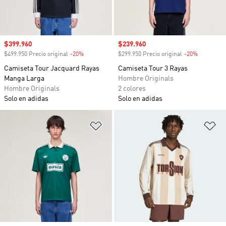
Precio de venta
$399.960
Precio de venta
$239.960
$499.950 Precio original
-20%
Descuento
$299.950 Precio original
-20%
Descuento
Camiseta Tour Jacquard Rayas
Camiseta Tour 3 Rayas
Manga Larga
Hombre Originals
Hombre Originals
2 colores
Solo en adidas
Solo en adidas
Añadir a la lista de deseos
Añ