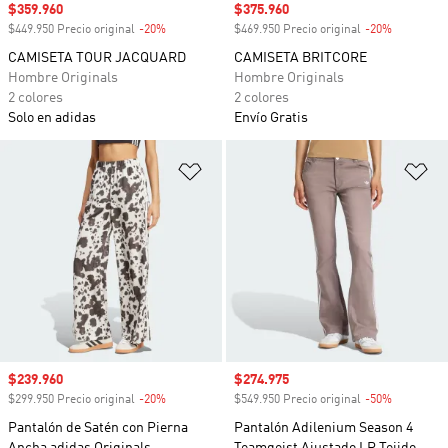
Precio de venta
$359.960
Precio de venta
$375.960
$449.950 Precio original
-20%
Descuento
$469.950 Precio original
-20%
Descuento
CAMISETA TOUR JACQUARD
CAMISETA BRITCORE
Hombre Originals
Hombre Originals
2 colores
2 colores
Solo en adidas
Envío Gratis
Añadir a la lista de deseos
Añ
Precio de venta
$239.960
Precio de venta
$274.975
$299.950 Precio original
-20%
Descuento
$549.950 Precio original
-50%
Descuento
Pantalón de Satén con Pierna
Pantalón Adilenium Season 4