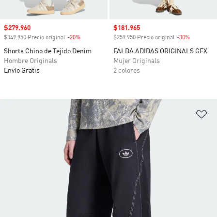
Precio de venta
$279.960
Precio de venta
$181.965
$349.950 Precio original
-20%
Descuento
$259.950 Precio original
-30%
Descuento
Shorts Chino de Tejido Denim
FALDA ADIDAS ORIGINALS GFX
Hombre Originals
Mujer Originals
Envío Gratis
2 colores
Añ