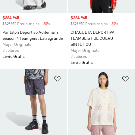
Precio de venta
$384.965
Precio de venta
$384.965
$549.950 Precio original
-30%
Descuento
$549.950 Precio original
-30%
Descuento
Pantalón Deportivo Adilenium
CHAQUETA DEPORTIVA
Season 4 Teamgeist Extragrande
TEAMGEIST DE CUERO
Mujer Originals
SINTÉTICO
2 colores
Mujer Originals
Envío Gratis
3 colores
Envío Gratis
Añadir a la lista de deseos
Añ