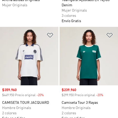
Ancha adidas Originals
Teamgeist Ajustado LR Tejido
Mujer Originals
Denim
Mujer Originals
3 colores
Envío Gratis
Añadir a la lista de deseos
Añ
Precio de venta
$359.960
Precio de venta
$239.960
$449.950 Precio original
-20%
Descuento
$299.950 Precio original
-20%
Descuento
CAMISETA TOUR JACQUARD
Camiseta Tour 3 Rayas
Hombre Originals
Hombre Originals
2 colores
2 colores