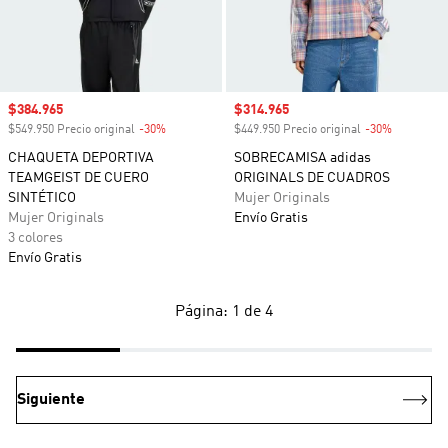
Precio de venta
$384.965
Precio de venta
$314.965
$549.950 Precio original
-30%
Descuento
$449.950 Precio original
-30%
Descuento
CHAQUETA DEPORTIVA
SOBRECAMISA adidas
TEAMGEIST DE CUERO
ORIGINALS DE CUADROS
SINTÉTICO
Mujer Originals
Mujer Originals
Envío Gratis
3 colores
Envío Gratis
Página: 1 de 4
Siguiente