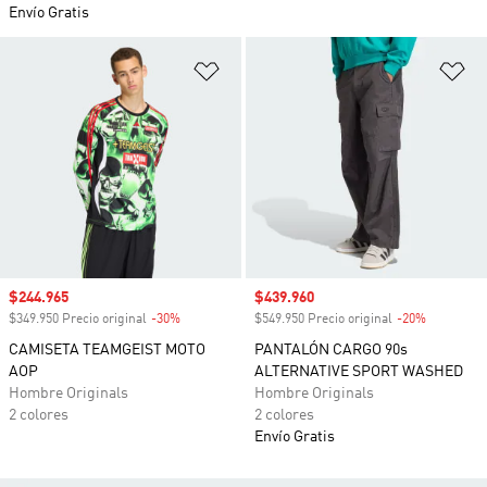
Envío Gratis
Añadir a la lista de deseos
Añ
Precio de venta
$244.965
Precio de venta
$439.960
$349.950 Precio original
-30%
Descuento
$549.950 Precio original
-20%
Descuento
CAMISETA TEAMGEIST MOTO
PANTALÓN CARGO 90s
AOP
ALTERNATIVE SPORT WASHED
Hombre Originals
Hombre Originals
2 colores
2 colores
Envío Gratis