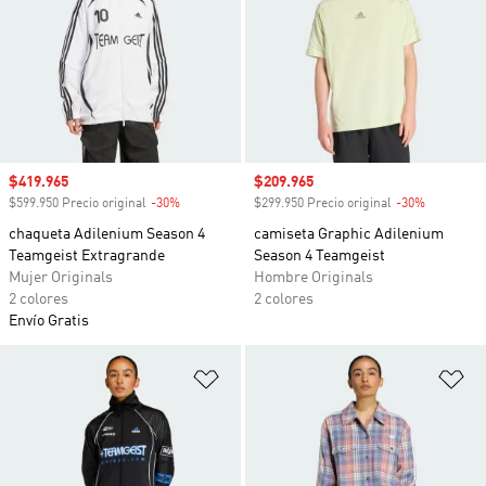
Precio de venta
$419.965
Precio de venta
$209.965
$599.950 Precio original
-30%
Descuento
$299.950 Precio original
-30%
Descuento
chaqueta Adilenium Season 4
camiseta Graphic Adilenium
Teamgeist Extragrande
Season 4 Teamgeist
Mujer Originals
Hombre Originals
2 colores
2 colores
Envío Gratis
Añadir a la lista de deseos
Añ