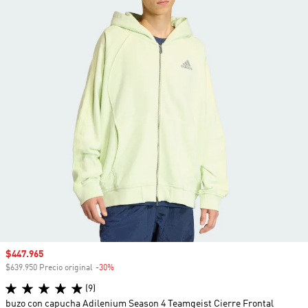
Precio de venta
$447.965
$639.950 Precio original
-30%
Descuento
(9)
buzo con capucha Adilenium Season 4 Teamgeist Cierre Frontal