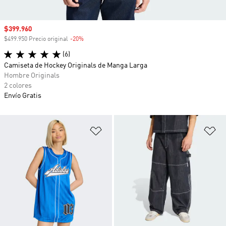
Precio de venta
$399.960
$499.950 Precio original
-20%
Descuento
(6)
Camiseta de Hockey Originals de Manga Larga
Hombre Originals
2 colores
Envío Gratis
Añadir a la lista de deseos
Añ