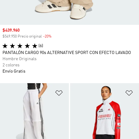
Precio de venta
$439.960
$549.950 Precio original
-20%
Descuento
(6)
PANTALÓN CARGO 90s ALTERNATIVE SPORT CON EFECTO LAVADO
Hombre Originals
2 colores
Envío Gratis
Añadir a la lista de deseos
Añ