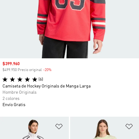
Precio de venta
$399.960
$499.950 Precio original
-20%
Descuento
(6)
Camiseta de Hockey Originals de Manga Larga
Hombre Originals
2 colores
Envío Gratis
Añadir a la lista de deseos
Añ