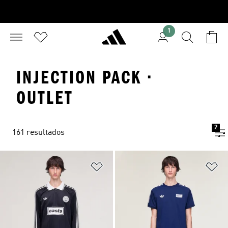
1
INJECTION PACK ·
OUTLET
2
161 resultados
Añadir a la lista de deseos
Añ