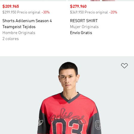
Precio de venta
$209.965
Precio de venta
$279.960
$299.950 Precio original
-30%
Descuento
$349.950 Precio original
-20%
Descuento
Shorts Adilenium Season 4
RESORT SHIRT
Teamgeist Tejidos
Mujer Originals
Hombre Originals
Envío Gratis
2 colores
Añ