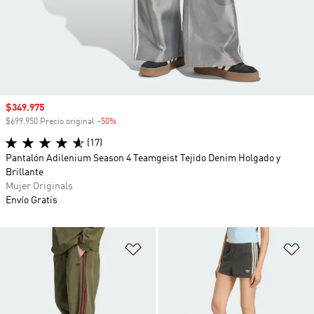
Precio de venta
$349.975
$699.950 Precio original
-50%
Descuento
(17)
Pantalón Adilenium Season 4 Teamgeist Tejido Denim Holgado y
Brillante
Mujer Originals
Envío Gratis
Añadir a la lista de deseos
Añ