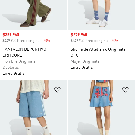
Precio de venta
$359.960
Precio de venta
$279.960
$449.950 Precio original
-20%
Descuento
$349.950 Precio original
-20%
Descuento
PANTALÓN DEPORTIVO
Shorts de Atletismo Originals
BRITCORE
GFX
Hombre Originals
Mujer Originals
2 colores
Envío Gratis
Envío Gratis
Añadir a la lista de deseos
Añ