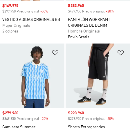
Precio de venta
$149.975
Precio de venta
$383.960
$299.950 Precio original
-50%
Descuento
$479.950 Precio original
-20%
Descuento
VESTIDO ADIDAS ORIGINALS BB
PANTALÓN WORKPANT
Mujer Originals
ORIGINALS DE DENIM
2 colores
Hombre Originals
Envío Gratis
Añadir a la lista de deseos
Añ
Precio de venta
$279.960
Precio de venta
$223.960
$349.950 Precio original
-20%
Descuento
$279.950 Precio original
-20%
Descuento
Camiseta Summer
Shorts Extragrandes