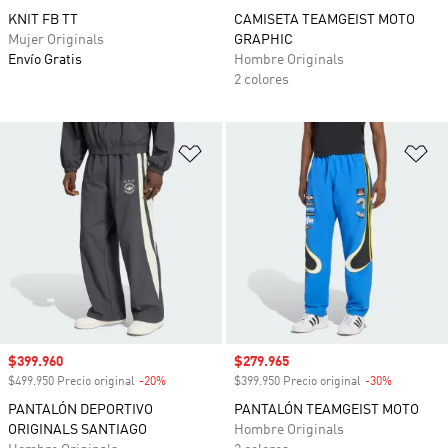
KNIT FB TT
CAMISETA TEAMGEIST MOTO
Mujer Originals
GRAPHIC
Envío Gratis
Hombre Originals
2 colores
Añadir a la lista de deseos
Añ
Precio de venta
$399.960
Precio de venta
$279.965
$499.950 Precio original
-20%
Descuento
$399.950 Precio original
-30%
Descuento
PANTALÓN DEPORTIVO
PANTALÓN TEAMGEIST MOTO
ORIGINALS SANTIAGO
Hombre Originals