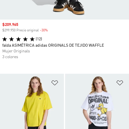
Precio de venta
$209.965
$299.950 Precio original
-30%
Descuento
(12)
falda ASIMÉTRICA adidas ORIGINALS DE TEJIDO WAFFLE
Mujer Originals
3 colores
Añadir a la lista de deseos
Añ