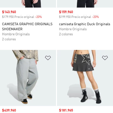
Precio de venta
$143.960
Precio de venta
$159.960
$179.950 Precio original
-20%
Descuento
$199.950 Precio original
-20%
Descuento
CAMISETA GRAPHIC ORIGINALS
camiseta Graphic Duck Originals
SHOEMAKER
Hombre Originals
Hombre Originals
2 colores
2 colores
Añadir a la lista de deseos
Añ
Precio de venta
$439.960
Precio de venta
$181.965