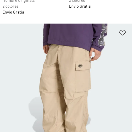
Hombre Originals
2 colores
2 colores
Envío Gratis
Envío Gratis
Añ