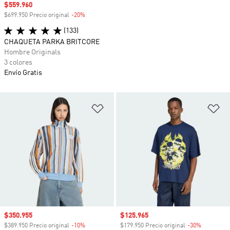
Precio de venta
$559.960
$699.950 Precio original
-20%
Descuento
(133)
CHAQUETA PARKA BRITCORE
Hombre Originals
3 colores
Envío Gratis
Añadir a la lista de deseos
Añ
Precio de venta
$350.955
Precio de venta
$125.965
$389.950 Precio original
-10%
Descuento
$179.950 Precio original
-30%
Descuento