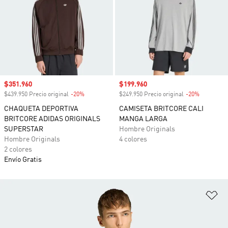
Precio de venta
$351.960
Precio de venta
$199.960
$439.950 Precio original
-20%
Descuento
$249.950 Precio original
-20%
Descuento
CHAQUETA DEPORTIVA
CAMISETA BRITCORE CALI
BRITCORE ADIDAS ORIGINALS
MANGA LARGA
SUPERSTAR
Hombre Originals
Hombre Originals
4 colores
2 colores
Envío Gratis
Añ