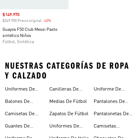
Precio de venta
$149.970
$249.950 Precio original
-40%
Descuento
Guayos F50 Club Messi Pasto
sintético Niños
Fútbol, Sintética
NUESTRAS CATEGORÍAS DE ROPA
Y CALZADO
Uniformes De
Canilleras De
Uniforme De
Fútbol
Fútbol
Mexico
Balones De
Medias De Fútbol
Pantalones De
Fútbol
Fútbol
Camisetas De
Zapatos De Fútbol
Pantalonetas De
Fútbol
Fútbol
Guantes De
Uniformes De
Camisetas
Arquero
Fútbol Mujer
Negras De Fútbol