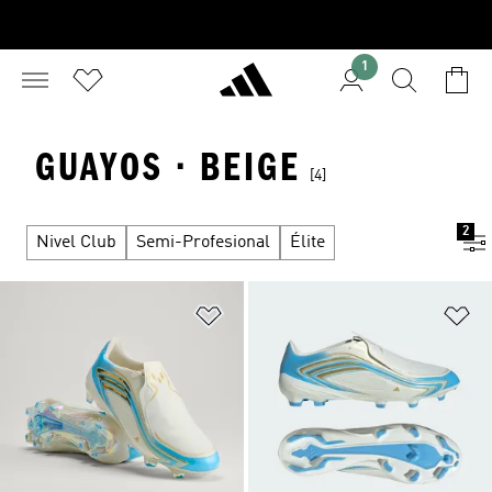
1
GUAYOS · BEIGE
[4]
2
Nivel Club
Semi-Profesional
Élite
Añadir a la lista de deseos
Añ