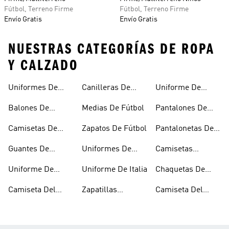
Fútbol, Terreno Firme
Fútbol, Terreno Firme
Envío Gratis
Envío Gratis
NUESTRAS CATEGORÍAS DE ROPA
Y CALZADO
Uniformes De
Canilleras De
Uniforme De
Fútbol
Fútbol
Mexico
Balones De
Medias De Fútbol
Pantalones De
Fútbol
Fútbol
Camisetas De
Zapatos De Fútbol
Pantalonetas De
Fútbol
Fútbol
Guantes De
Uniformes De
Camisetas
Arquero
Fútbol Mujer
Negras De Fútbol
Uniforme De
Uniforme De Italia
Chaquetas De
Argentina
Fútbol
Camiseta Del
Zapatillas
Camiseta Del
Junior
Microfútbol
Medellín