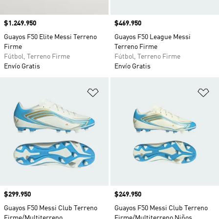
Precio
$1.249.950
Precio
$469.950
Guayos F50 Elite Messi Terreno
Guayos F50 League Messi
Firme
Terreno Firme
Fútbol, Terreno Firme
Fútbol, Terreno Firme
Envío Gratis
Envío Gratis
Añadir a la lista de deseos
Añ
Precio
$299.950
Precio
$249.950
Guayos F50 Messi Club Terreno
Guayos F50 Messi Club Terreno
Firme/Multiterreno
Firme/Multiterreno Niños