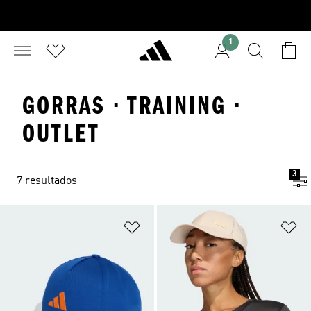
1
GORRAS · TRAINING ·
OUTLET
3
7 resultados
Añadir a la lista de deseos
Añ