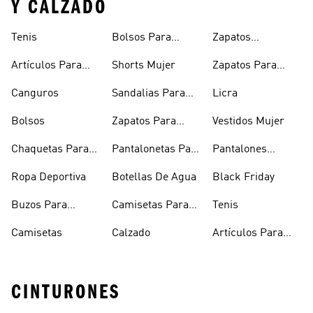
Y CALZADO
Tenis
Bolsos Para
Zapatos
Mujer
Deportivos
Artículos Para
Shorts Mujer
Zapatos Para
Mascotas
Niñas
Canguros
Sandalias Para
Licra
Hombre
Bolsos
Zapatos Para
Vestidos Mujer
Hombre
Chaquetas Para
Pantalonetas Para
Pantalones
Mujer
Hombre
Hombre
Ropa Deportiva
Botellas De Agua
Black Friday
Buzos Para
Camisetas Para
Tenis
Hombre
Hombre
Camisetas
Calzado
Artículos Para
Mascotas
CINTURONES