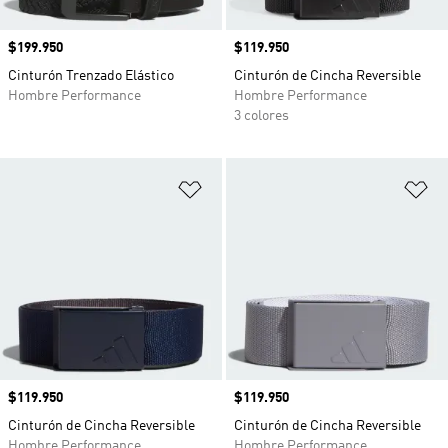
Precio
$199.950
Precio
$119.950
Cinturón Trenzado Elástico
Cinturón de Cincha Reversible
Hombre Performance
Hombre Performance
3 colores
Añadir a la lista de deseos
Añ
Precio
$119.950
Precio
$119.950
Cinturón de Cincha Reversible
Cinturón de Cincha Reversible
Hombre Performance
Hombre Performance