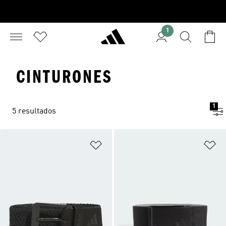
1
CINTURONES
1
5 resultados
Añadir a la lista de deseos
Añ