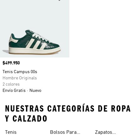
Precio
$499.950
Tenis Campus 00s
Hombre Originals
2 colores
Envío Gratis
Nuevo
NUESTRAS CATEGORÍAS DE ROPA
Y CALZADO
Tenis
Bolsos Para
Zapatos