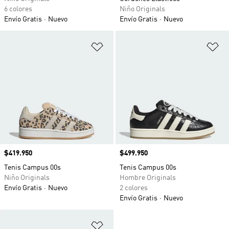
6 colores
Niño Originals
Envío Gratis
Nuevo
Envío Gratis
Nuevo
Añadir a la lista de deseos
Añ
Precio
$419.950
Precio
$499.950
Tenis Campus 00s
Tenis Campus 00s
Niño Originals
Hombre Originals
Envío Gratis
Nuevo
2 colores
Envío Gratis
Nuevo
Añadir a la lista de deseos