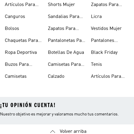
Mujer
Deportivos
Artículos Para
Shorts Mujer
Zapatos Para
Mascotas
Niñas
Canguros
Sandalias Para
Licra
Hombre
Bolsos
Zapatos Para
Vestidos Mujer
Hombre
Chaquetas Para
Pantalonetas Para
Pantalones
Mujer
Hombre
Hombre
Ropa Deportiva
Botellas De Agua
Black Friday
Buzos Para
Camisetas Para
Tenis
Hombre
Hombre
Camisetas
Calzado
Artículos Para
Mascotas
¡TU OPINIÓN CUENTA!
Nuestro objetivo es mejorar y valoramos mucho tus comentarios.
Volver arriba