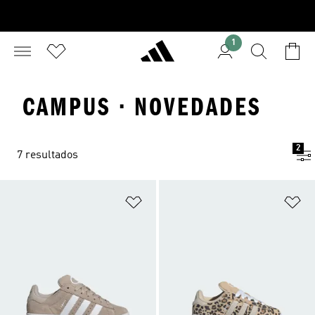
1
CAMPUS · NOVEDADES
2
7 resultados
Añadir a la lista de deseos
Añ