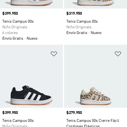
Precio
$399.950
Precio
$319.950
Tenis Campus 00s
Tenis Campus 00s
Niño Originals
Niño Originals
6 colores
Envío Gratis
Nuevo
Envío Gratis
Nuevo
Añadir a la lista de deseos
Añ
Precio
$399.950
Precio
$279.950
Tenis Campus 00s
Tenis Campus 00s Cierre Fácil
Niño Originals
Cordones Elásticos