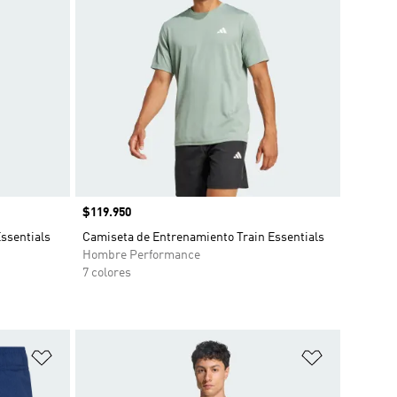
Precio
$119.950
ssentials
Camiseta de Entrenamiento Train Essentials
Hombre Performance
7 colores
Añadir a la lista de deseos
Añadir a la