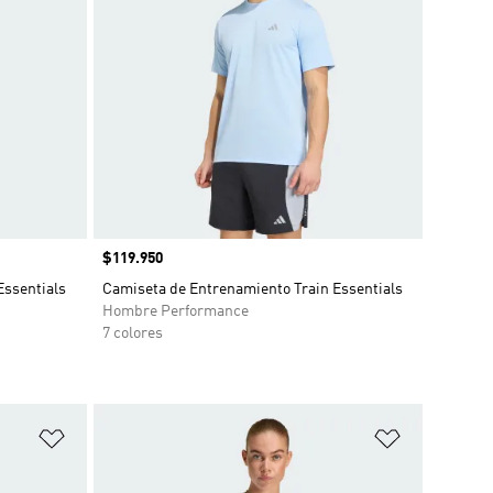
Precio
$119.950
Essentials
Camiseta de Entrenamiento Train Essentials
Hombre Performance
7 colores
Añadir a la lista de deseos
Añadir a la