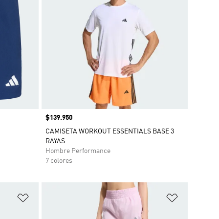
Precio
$139.950
CAMISETA WORKOUT ESSENTIALS BASE 3
RAYAS
Hombre Performance
7 colores
Añadir a la lista de deseos
Añadir a la