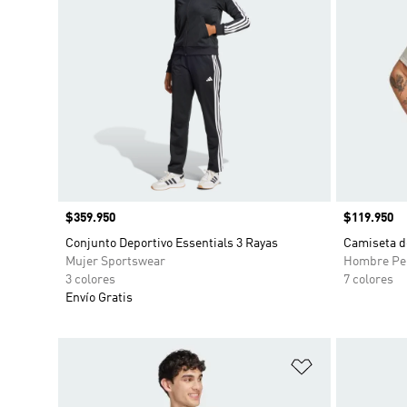
Precio
$359.950
Precio
$119.950
Conjunto Deportivo Essentials 3 Rayas
Camiseta d
Mujer Sportswear
Hombre Pe
3 colores
7 colores
Envío Gratis
Añadir a la li