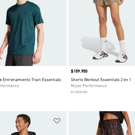
Precio
$159.950
e Entrenamiento Train Essentials
Shorts Workout Essentials 2 en 1
rformance
Mujer Performance
4 colores
sta de deseos
Añadir a la lista de deseos