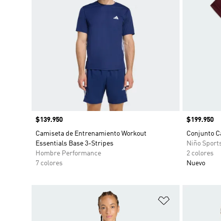
Precio
$139.950
Precio
$199.950
Camiseta de Entrenamiento Workout
Conjunto C
Essentials Base 3-Stripes
Niño Sport
Hombre Performance
2 colores
7 colores
Nuevo
Añadir a la li