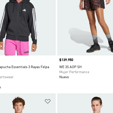
Precio
$139.950
apucha Essentials 3 Rayas Felpa
WE 3S AOP SH
Mujer Performance
ortswear
Nuevo
s
sta de deseos
Añadir a la lista de deseos