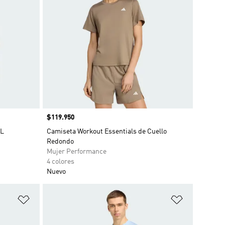
Precio
$119.950
OL
Camiseta Workout Essentials de Cuello
Redondo
Mujer Performance
4 colores
Nuevo
Añadir a la lista de deseos
Añadir a la