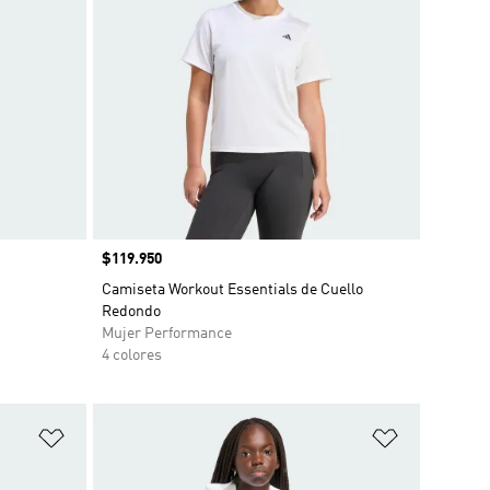
Precio
$119.950
Camiseta Workout Essentials de Cuello
Redondo
Mujer Performance
4 colores
Añadir a la lista de deseos
Añadir a la