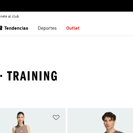
nete al club
🩰 Tendencias
Deportes
Outlet
· TRAINING
sta de deseos
Añadir a la lista de deseos