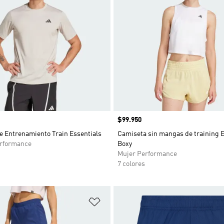
Precio
$99.950
e Entrenamiento Train Essentials
Camiseta sin mangas de training E
rformance
Boxy
Mujer Performance
7 colores
sta de deseos
Añadir a la lista de deseos