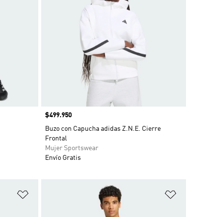
Precio
$499.950
Buzo con Capucha adidas Z.N.E. Cierre
Frontal
Mujer Sportswear
Envío Gratis
Añadir a la lista de deseos
Añadir a la