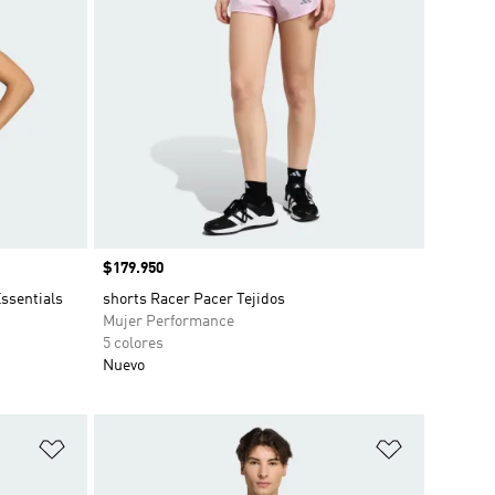
Precio
$179.950
ssentials
shorts Racer Pacer Tejidos
Mujer Performance
5 colores
Nuevo
Añadir a la lista de deseos
Añadir a la