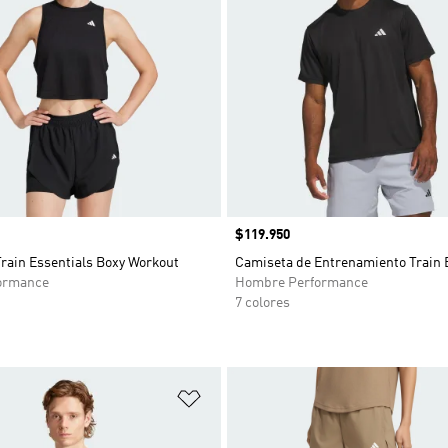
Precio
$119.950
rain Essentials Boxy Workout
Camiseta de Entrenamiento Train 
ormance
Hombre Performance
7 colores
sta de deseos
Añadir a la lista de deseos