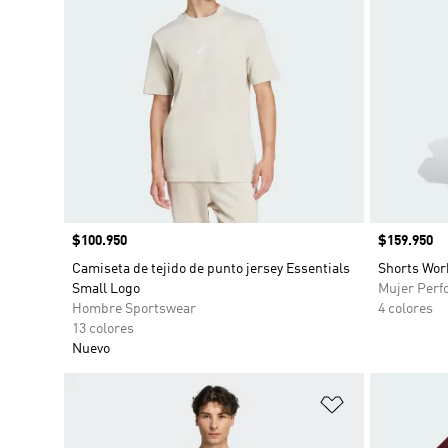
Precio
$100.950
Precio
$159.950
Camiseta de tejido de punto jersey Essentials
Shorts Work
Small Logo
Mujer Perf
Hombre Sportswear
4 colores
13 colores
Nuevo
Añadir a la li