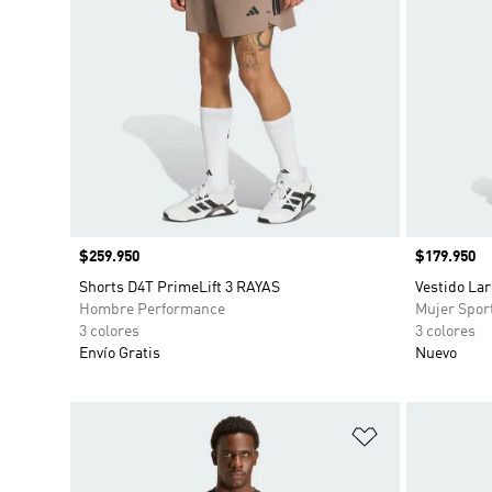
Precio
$259.950
Precio
$179.950
Shorts D4T PrimeLift 3 RAYAS
Vestido Lar
Hombre Performance
Mujer Spor
3 colores
3 colores
Envío Gratis
Nuevo
Añadir a la li