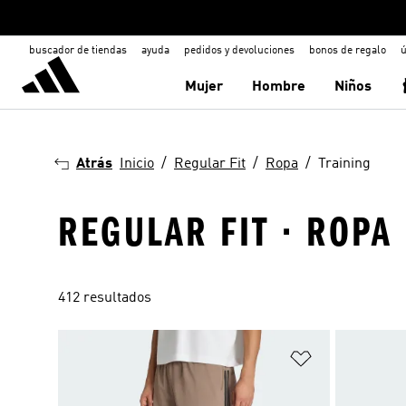
buscador de tiendas
ayuda
pedidos y devoluciones
bonos de regalo
ú
Mujer
Hombre
Niños
Atrás
Inicio
Regular Fit
Ropa
Training
REGULAR FIT · ROPA 
412 resultados
Añadir a la li