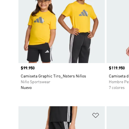
Precio
$99.950
Precio
$119.950
Camiseta Graphic Tiro_Nsters Niños
Camiseta d
Niño Sportswear
Hombre Pe
Nuevo
7 colores
Añadir a la li