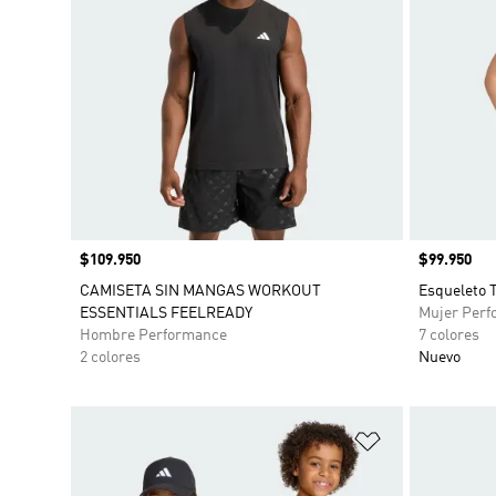
Precio
$109.950
Precio
$99.950
CAMISETA SIN MANGAS WORKOUT
Esqueleto T
ESSENTIALS FEELREADY
Mujer Perf
Hombre Performance
7 colores
2 colores
Nuevo
Añadir a la li