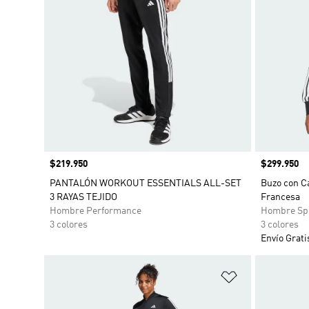
Precio
$219.950
Precio
$299.950
PANTALÓN WORKOUT ESSENTIALS ALL-SET
Buzo con C
3 RAYAS TEJIDO
Francesa
Hombre Performance
Hombre Sp
3 colores
3 colores
Envío Grati
Añadir a la li