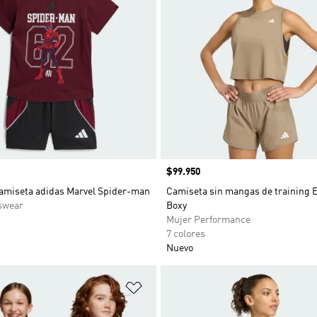
Precio
$99.950
amiseta adidas Marvel Spider-man
Camiseta sin mangas de training E
swear
Boxy
Mujer Performance
7 colores
Nuevo
sta de deseos
Añadir a la lista de deseos