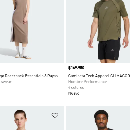
Precio
$169.950
go Racerback Essentials 3 Rayas
Camiseta Tech Apparel CLIMACO
tswear
Hombre Performance
4 colores
Nuevo
sta de deseos
Añadir a la lista de deseos