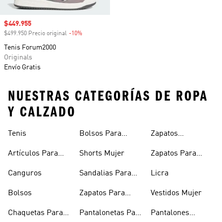
Precio de venta
$449.955
$499.950 Precio original
-10%
Descuento
Tenis Forum2000
Originals
Envío Gratis
NUESTRAS CATEGORÍAS DE ROPA
Y CALZADO
Tenis
Bolsos Para
Zapatos
Mujer
Deportivos
Artículos Para
Shorts Mujer
Zapatos Para
Mascotas
Niñas
Canguros
Sandalias Para
Licra
Hombre
Bolsos
Zapatos Para
Vestidos Mujer
Hombre
Chaquetas Para
Pantalonetas Para
Pantalones