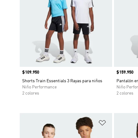
Precio
$109.950
Precio
$159.950
Shorts Train Essentials 3 Rayas para niños
Pantalón en
Niño Performance
Niño Perfo
2 colores
2 colores
Añadir a la li