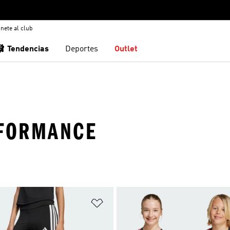
nete al club
🩰 Tendencias
Deportes
Outlet
RFORMANCE
sta de deseos
Añadir a la lista de deseos