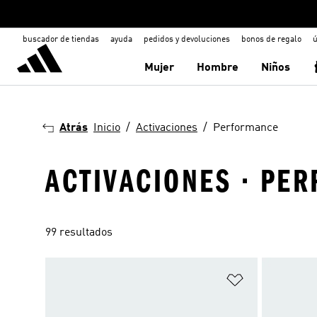
buscador de tiendas
ayuda
pedidos y devoluciones
bonos de regalo
ú
Mujer
Hombre
Niños
Atrás
Inicio
Activaciones
Performance
ACTIVACIONES · PE
99 resultados
Añadir a la li