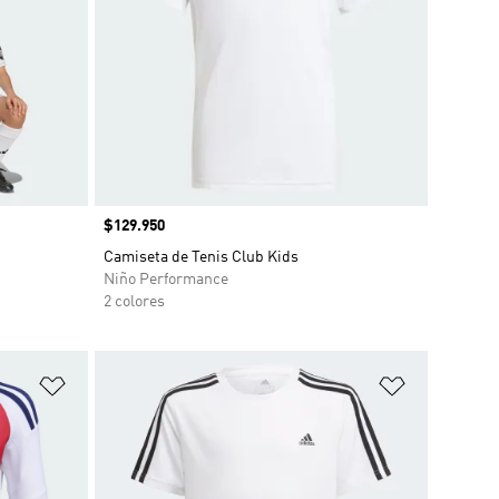
Precio
$129.950
o
Camiseta de Tenis Club Kids
Niño Performance
2 colores
Añadir a la lista de deseos
Añadir a la