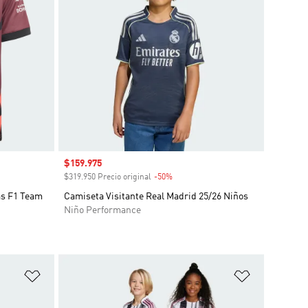
Precio de venta
$159.975
o
$319.950 Precio original
-50%
Descuento
as F1 Team
Camiseta Visitante Real Madrid 25/26 Niños
Niño Performance
Añadir a la lista de deseos
Añadir a la