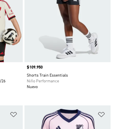
Precio
$109.950
o
Shorts Train Essentials
5/26
Niño Performance
Nuevo
Añadir a la lista de deseos
Añadir a la