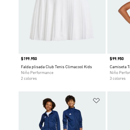
Precio
$199.950
Precio
$99.950
Falda plisada Club Tenis Climacool Kids
Camiseta Tr
Niño Performance
Niño Perfo
2 colores
3 colores
Añadir a la li