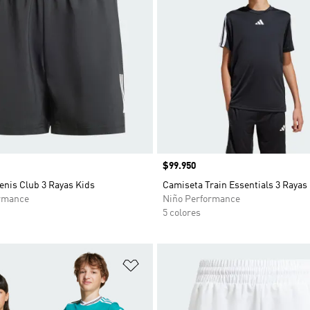
Precio
$99.950
enis Club 3 Rayas Kids
Camiseta Train Essentials 3 Rayas
rmance
Niño Performance
5 colores
sta de deseos
Añadir a la lista de deseos