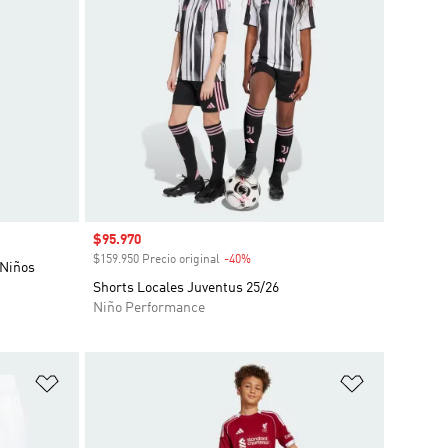
Precio de venta
$95.970
$159.950 Precio original
-40%
Descuento
 Niños
Shorts Locales Juventus 25/26
Niño Performance
Añadir a la lista de deseos
Añadir a la