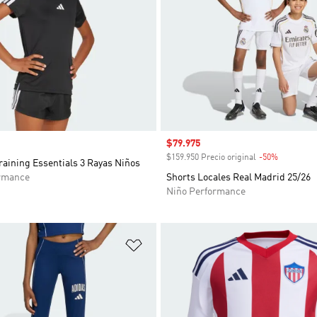
Precio de venta
$79.975
$159.950 Precio original
-50%
Descuent
aining Essentials 3 Rayas Niños
rmance
Shorts Locales Real Madrid 25/26
Niño Performance
sta de deseos
Añadir a la lista de deseos