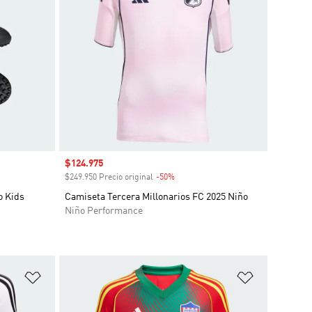
Precio de venta
$124.975
o
$249.950 Precio original
-50%
Descuento
o Kids
Camiseta Tercera Millonarios FC 2025 Niño
Niño Performance
Añadir a la lista de deseos
Añadir a la