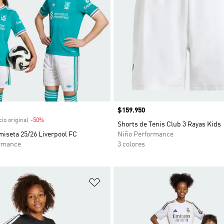
venta
Precio
$159.950
io original
-50%
Descuento
Shorts de Tenis Club 3 Rayas Kids
iseta 25/26 Liverpool FC
Niño Performance
rmance
3 colores
sta de deseos
Añadir a la lista de deseos