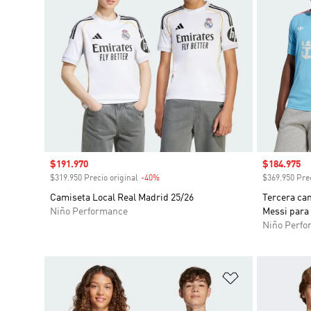
Precio de venta
$191.970
Precio de 
$184.975
$319.950 Precio original
-40%
Descuento
$369.950 Prec
Camiseta Local Real Madrid 25/26
Tercera cam
Niño Performance
Messi para
Niño Perfo
Añadir a la li