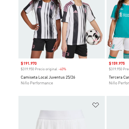
Precio de venta
$191.970
Precio de 
$159.975
$319.950 Precio original
-40%
Descuento
$319.950 Prec
Camiseta Local Juventus 25/26
Tercera Cam
Niño Performance
Niño Perfo
Añadir a la li