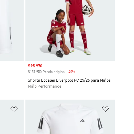
Precio de venta
$95.970
$159.950 Precio original
-40%
Descuento
Shorts Locales Liverpool FC 25/26 para Niños
Niño Performance
Añadir a la lista de deseos
Añadir a la