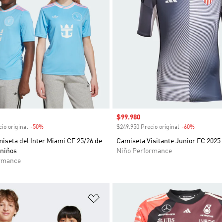
venta
Precio de venta
$99.980
io original
-50%
Descuento
$249.950 Precio original
-60%
Descuent
iseta del Inter Miami CF 25/26 de
Camiseta Visitante Junior FC 2025
 niños
Niño Performance
rmance
sta de deseos
Añadir a la lista de deseos