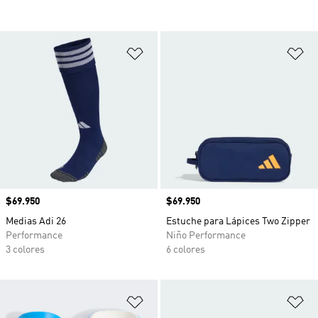
Añadir a la lista de deseos
Añ
Precio
$69.950
Precio
$69.950
Medias Adi 26
Estuche para Lápices Two Zipper
Performance
Niño Performance
3 colores
6 colores
Añadir a la lista de deseos
Añ