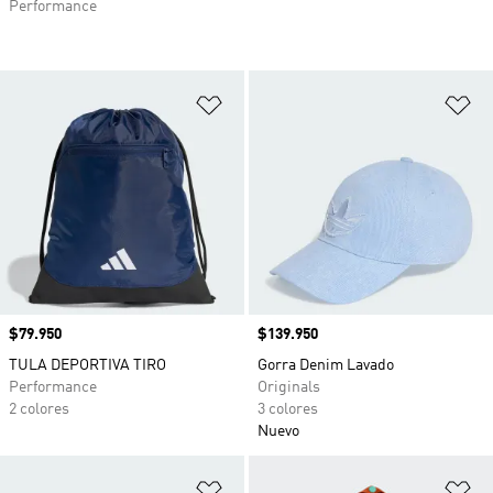
Performance
Añadir a la lista de deseos
Añ
Precio
$79.950
Precio
$139.950
TULA DEPORTIVA TIRO
Gorra Denim Lavado
Performance
Originals
2 colores
3 colores
Nuevo
Añadir a la lista de deseos
Añ