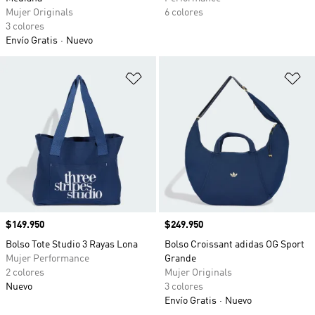
Mujer Originals
6 colores
3 colores
Envío Gratis
Nuevo
Añadir a la lista de deseos
Añ
Precio
$149.950
Precio
$249.950
Bolso Tote Studio 3 Rayas Lona
Bolso Croissant adidas OG Sport
Mujer Performance
Grande
2 colores
Mujer Originals
Nuevo
3 colores
Envío Gratis
Nuevo