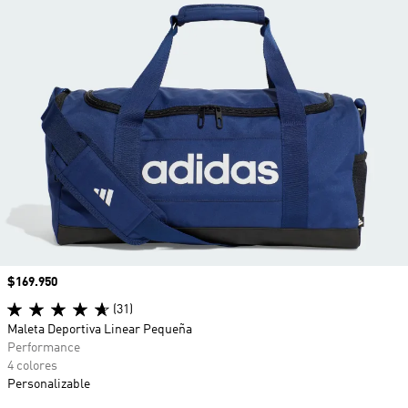
Precio
$169.950
(31)
Maleta Deportiva Linear Pequeña
Performance
4 colores
Personalizable