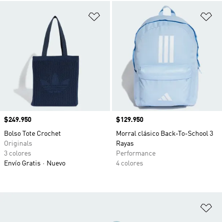
Añadir a la lista de deseos
Añ
Precio
$249.950
Precio
$129.950
Bolso Tote Crochet
Morral clásico Back-To-School 3
Originals
Rayas
3 colores
Performance
Envío Gratis
Nuevo
4 colores
Añ