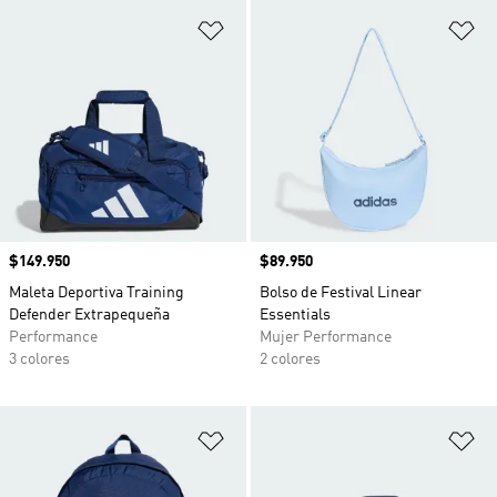
Añadir a la lista de deseos
Añ
Precio
$149.950
Precio
$89.950
Maleta Deportiva Training
Bolso de Festival Linear
Defender Extrapequeña
Essentials
Performance
Mujer Performance
3 colores
2 colores
Añadir a la lista de deseos
Añ