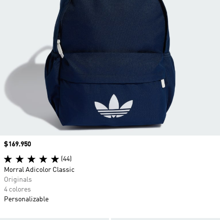
Precio
$169.950
(44)
Morral Adicolor Classic
Originals
4 colores
Personalizable