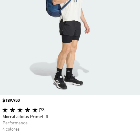
Precio
$189.950
(73)
Morral adidas PrimeLift
Performance
4 colores