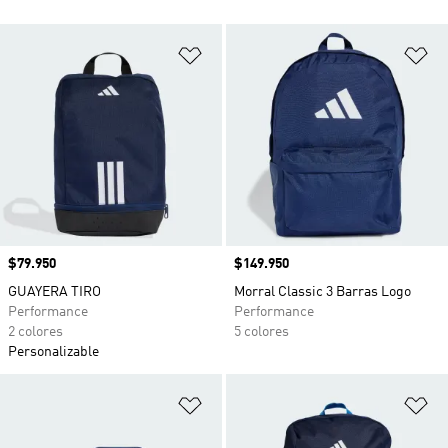
Añadir a la lista de deseos
Añ
Precio
$79.950
Precio
$149.950
GUAYERA TIRO
Morral Classic 3 Barras Logo
Performance
Performance
2 colores
5 colores
Personalizable
Añadir a la lista de deseos
Añ