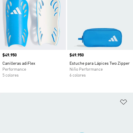
Precio
$49.950
Precio
$69.950
Canilleras adiFlex
Estuche para Lápices Two Zipper
Performance
Niño Performance
5 colores
6 colores
Añ