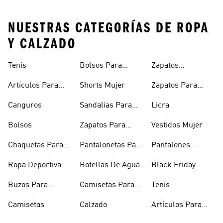
NUESTRAS CATEGORÍAS DE ROPA
Y CALZADO
Tenis
Bolsos Para
Zapatos
Mujer
Deportivos
Artículos Para
Shorts Mujer
Zapatos Para
Mascotas
Niñas
Canguros
Sandalias Para
Licra
Hombre
Bolsos
Zapatos Para
Vestidos Mujer
Hombre
Chaquetas Para
Pantalonetas Para
Pantalones
Mujer
Hombre
Hombre
Ropa Deportiva
Botellas De Agua
Black Friday
Buzos Para
Camisetas Para
Tenis
Hombre
Hombre
Camisetas
Calzado
Artículos Para
Mascotas