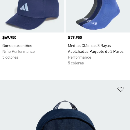
Precio
$69.950
Precio
$79.950
Gorra para niños
Medias Clásicas 3 Rayas
Niño Performance
Acolchadas Paquete de 3 Pares
5 colores
Performance
5 colores
Añ