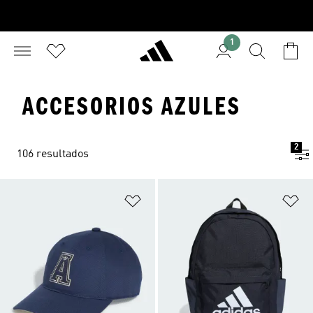
1
ACCESORIOS AZULES
2
106 resultados
Añadir a la lista de deseos
Añ