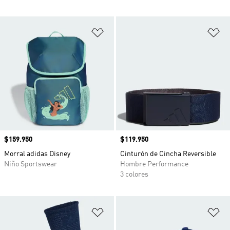
Añadir a la lista de deseos
Añ
Precio
$159.950
Precio
$119.950
Morral adidas Disney
Cinturón de Cincha Reversible
Niño Sportswear
Hombre Performance
3 colores
Añadir a la lista de deseos
Añ