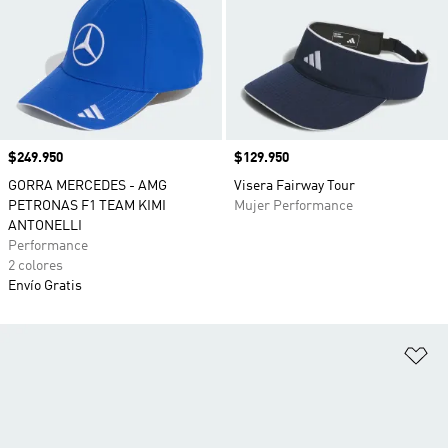
Precio
$249.950
Precio
$129.950
GORRA MERCEDES - AMG
Visera Fairway Tour
PETRONAS F1 TEAM KIMI
Mujer Performance
ANTONELLI
Performance
2 colores
Envío Gratis
Añ