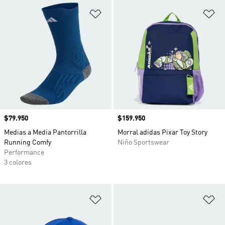
Añadir a la lista de deseos
Añ
Precio
$79.950
Precio
$159.950
Medias a Media Pantorrilla
Morral adidas Pixar Toy Story
Running Comfy
Niño Sportswear
Performance
3 colores
Añadir a la lista de deseos
Añ