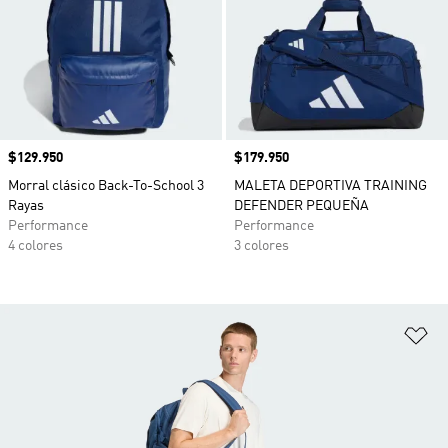
Precio
$129.950
Precio
$179.950
Morral clásico Back-To-School 3
MALETA DEPORTIVA TRAINING
Rayas
DEFENDER PEQUEÑA
Performance
Performance
4 colores
3 colores
Añ