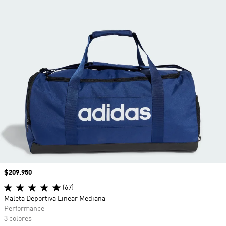
Precio
$209.950
(67)
Maleta Deportiva Linear Mediana
Performance
3 colores