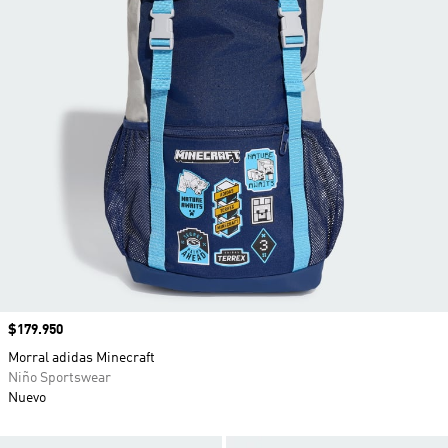
Precio
$179.950
Morral adidas Minecraft
Niño Sportswear
Nuevo