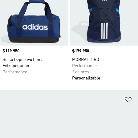
Precio
$119.950
Precio
$179.950
Bolso Deportivo Linear
MORRAL TIRO
Extrapequeño
Performance
Performance
2 colores
Personalizable
Añ