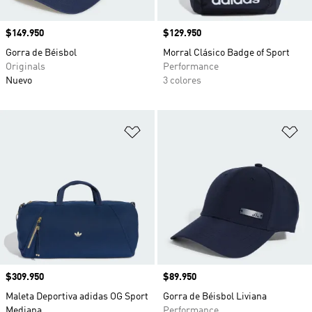
Precio
$149.950
Precio
$129.950
Gorra de Béisbol
Morral Clásico Badge of Sport
Originals
Performance
Nuevo
3 colores
Añadir a la lista de deseos
Añ
Precio
$309.950
Precio
$89.950
Maleta Deportiva adidas OG Sport
Gorra de Béisbol Liviana
Mediana
Performance