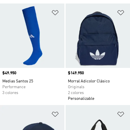
Añadir a la lista de deseos
Añ
Precio
$49.950
Precio
$149.950
Medias Santos 25
Morral Adicolor Clásico
Performance
Originals
3 colores
2 colores
Personalizable
Añadir a la lista de deseos
Añ