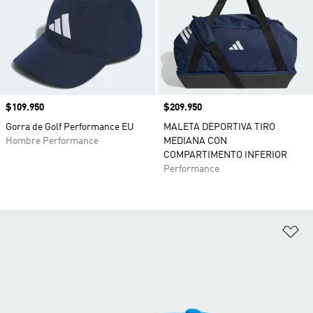
Precio
$109.950
Precio
$209.950
Gorra de Golf Performance EU
MALETA DEPORTIVA TIRO
Hombre Performance
MEDIANA CON
COMPARTIMENTO INFERIOR
Performance
Añ