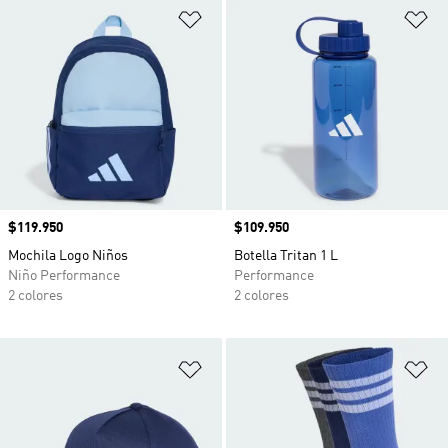
Añadir a la lista de deseos
Añ
Precio
$119.950
Precio
$109.950
Mochila Logo Niños
Botella Tritan 1 L
Niño Performance
Performance
2 colores
2 colores
Añadir a la lista de deseos
Añ