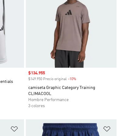
Precio de venta
$134.955
$149.950 Precio original
-10%
Descuento
entials
camiseta Graphic Category Training
CLIMACOOL
Hombre Performance
3 colores
Añadir a la lista de deseos
Añadir a la