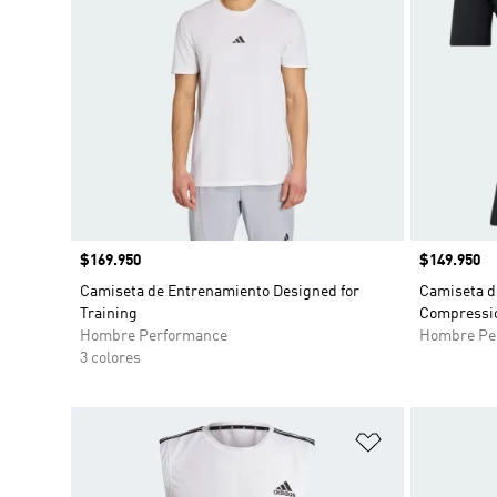
Precio
$169.950
Precio
$149.950
Camiseta de Entrenamiento Designed for
Camiseta d
Training
Compressi
Hombre Performance
Hombre Pe
3 colores
Añadir a la li