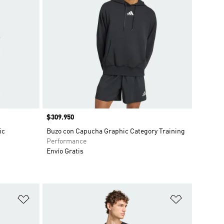
Precio
$309.950
ic
Buzo con Capucha Graphic Category Training
Performance
Envío Gratis
Añadir a la lista de deseos
Añadir a la