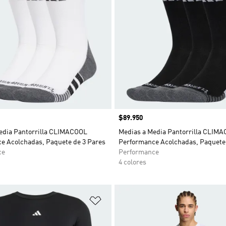
Precio
$89.950
edia Pantorrilla CLIMACOOL
Medias a Media Pantorrilla CLIM
e Acolchadas, Paquete de 3 Pares
Performance Acolchadas, Paquete 
ce
Performance
4 colores
sta de deseos
Añadir a la lista de deseos