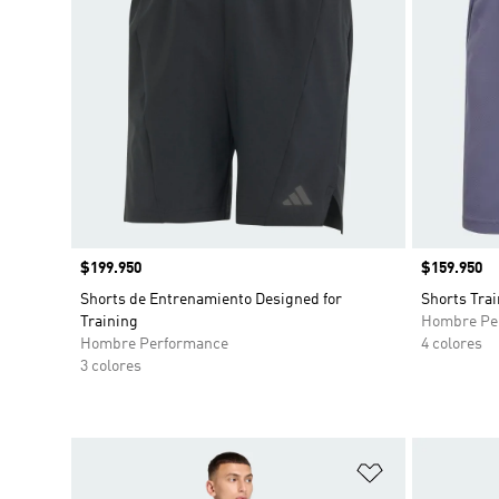
Precio
$199.950
Precio
$159.950
Shorts de Entrenamiento Designed for
Shorts Trai
Training
Hombre Pe
Hombre Performance
4 colores
3 colores
Añadir a la li