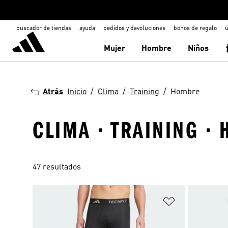
buscador de tiendas
ayuda
pedidos y devoluciones
bonos de regalo
ú
Mujer
Hombre
Niños
Atrás
Inicio
Clima
Training
Hombre
CLIMA · TRAINING ·
47 resultados
Añadir a la li