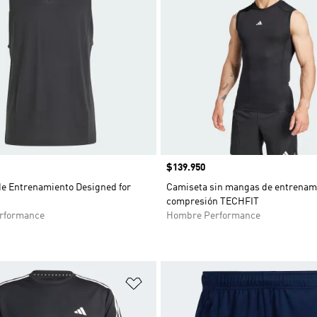
Precio
$139.950
de Entrenamiento Designed for
Camiseta sin mangas de entrenam
compresión TECHFIT
rformance
Hombre Performance
sta de deseos
Añadir a la lista de deseos