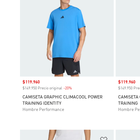
Precio de venta
$119.960
Precio de 
$119.960
$149.950 Precio original
-20%
Descuento
$149.950 Prec
CAMISETA GRAPHIC CLIMACOOL POWER
CAMISETA
TRAINING IDENTITY
TRAINING
Hombre Performance
Hombre Pe
Añadir a la li