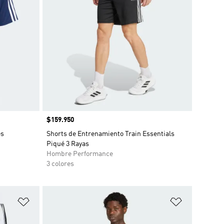
Precio
$159.950
es
Shorts de Entrenamiento Train Essentials
Piqué 3 Rayas
Hombre Performance
3 colores
Añadir a la lista de deseos
Añadir a la