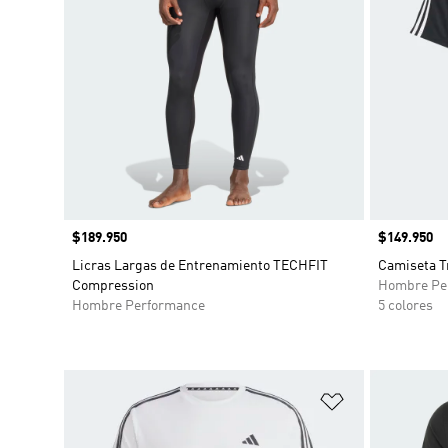
Precio
$189.950
Precio
$149.950
Licras Largas de Entrenamiento TECHFIT
Camiseta Tr
Compression
Hombre Pe
Hombre Performance
5 colores
Añadir a la li