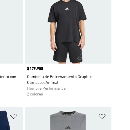
Precio
$179.950
iento con
Camiseta de Entrenamiento Graphic
Climacool Animal
Hombre Performance
2 colores
Añadir a la lista de deseos
Añadir a la