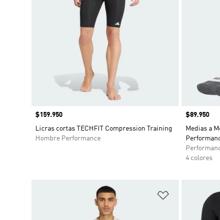
Precio
$159.950
Precio
$89.950
Licras cortas TECHFIT Compression Training
Medias a M
Hombre Performance
Performanc
Performan
4 colores
Añadir a la li