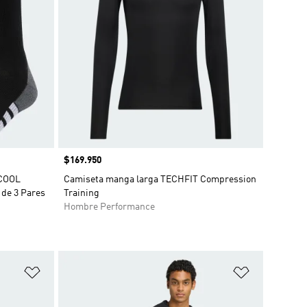
Precio
$169.950
ACOOL
Camiseta manga larga TECHFIT Compression
de 3 Pares
Training
Hombre Performance
Añadir a la lista de deseos
Añadir a la