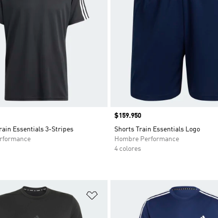
Precio
$159.950
ain Essentials 3-Stripes
Shorts Train Essentials Logo
rformance
Hombre Performance
4 colores
sta de deseos
Añadir a la lista de deseos