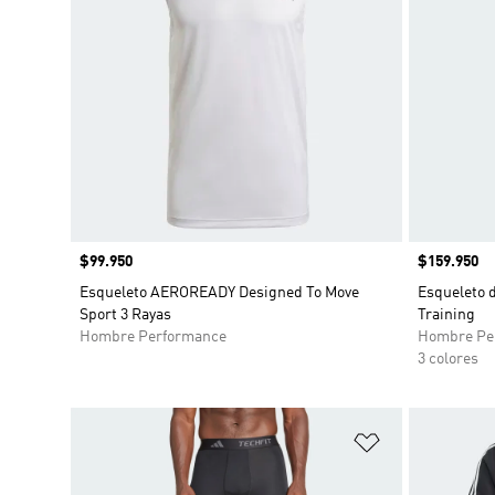
Precio
$99.950
Precio
$159.950
Esqueleto AEROREADY Designed To Move
Esqueleto 
Sport 3 Rayas
Training
Hombre Performance
Hombre Pe
3 colores
Añadir a la li