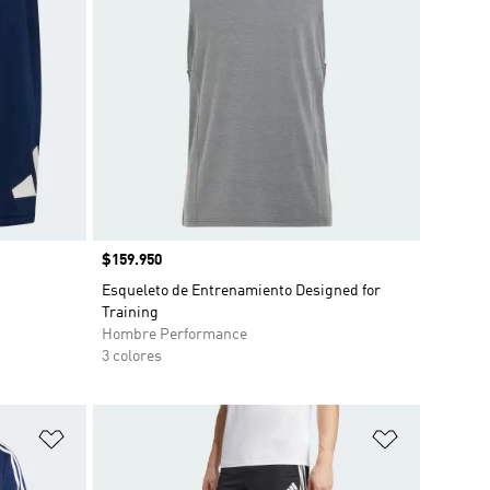
Precio
$159.950
Esqueleto de Entrenamiento Designed for
Training
Hombre Performance
3 colores
Añadir a la lista de deseos
Añadir a la