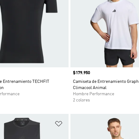
Precio
$179.950
e Entrenamiento TECHFIT
Camiseta de Entrenamiento Graph
on
Climacool Animal
rformance
Hombre Performance
2 colores
sta de deseos
Añadir a la lista de deseos