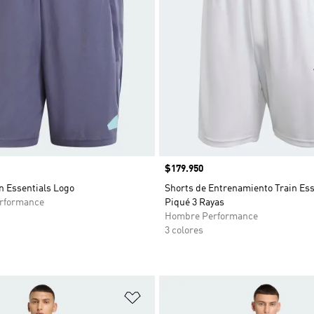
Precio
$179.950
n Essentials Logo
Shorts de Entrenamiento Train Ess
rformance
Piqué 3 Rayas
Hombre Performance
3 colores
sta de deseos
Añadir a la lista de deseos