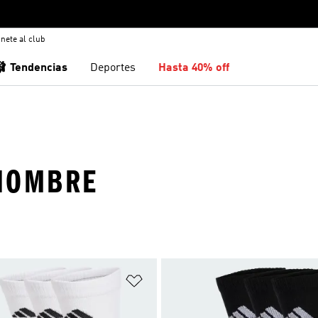
nete al club
🩰 Tendencias
Deportes
Hasta 40% off
 HOMBRE
sta de deseos
Añadir a la lista de deseos