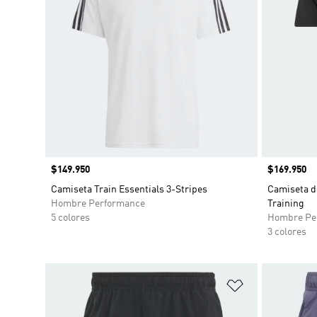
Precio
$149.950
Precio
$169.950
Camiseta Train Essentials 3-Stripes
Camiseta d
Hombre Performance
Training
5 colores
Hombre Pe
3 colores
Añadir a la li