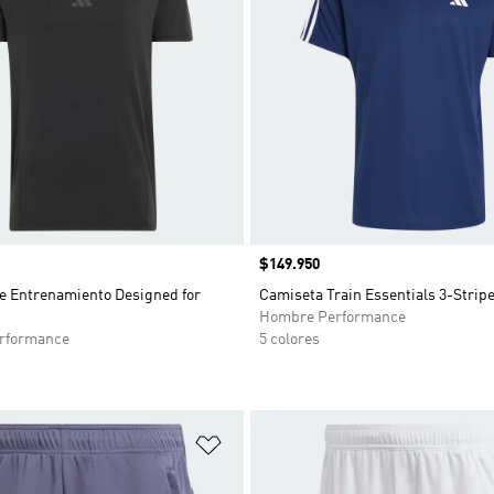
Precio
$149.950
e Entrenamiento Designed for
Camiseta Train Essentials 3-Strip
Hombre Performance
rformance
5 colores
sta de deseos
Añadir a la lista de deseos