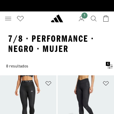
1
7/8 · PERFORMANCE ·
NEGRO · MUJER
4
8 resultados
Añadir a la lista de deseos
Añ