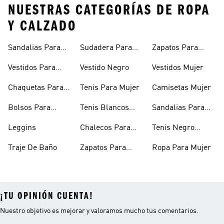
NUESTRAS CATEGORÍAS DE ROPA
Y CALZADO
Sandalias Para
Sudadera Para
Zapatos Para
Mujer
Mujer
Niñas
Vestidos Para
Vestido Negro
Vestidos Mujer
Niñas
Chaquetas Para
Tenis Para Mujer
Camisetas Mujer
Mujer
Bolsos Para
Tenis Blancos
Sandalias Para
Mujer
Para Mujer
Niñas
Leggins
Chalecos Para
Tenis Negro
Mujer
Mujer
Traje De Baño
Zapatos Para
Ropa Para Mujer
Mujer
¡TU OPINIÓN CUENTA!
Nuestro objetivo es mejorar y valoramos mucho tus comentarios.