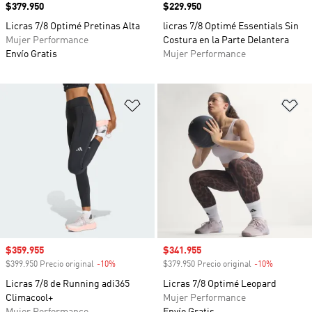
Precio
$379.950
Precio
$229.950
Licras 7/8 Optimé Pretinas Alta
licras 7/8 Optimé Essentials Sin
Mujer Performance
Costura en la Parte Delantera
Envío Gratis
Mujer Performance
Añadir a la lista de deseos
Añ
Precio de venta
$359.955
Precio de venta
$341.955
$399.950 Precio original
-10%
Descuento
$379.950 Precio original
-10%
Descuento
Licras 7/8 de Running adi365
Licras 7/8 Optimé Leopard
Climacool+
Mujer Performance