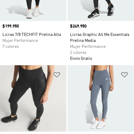
Precio
$199.950
Precio
$249.950
Licras 7/8 TECHFIT Pretina Alta
Licras Graphic All Me Essentials
Mujer Performance
Pretina Media
7 colores
Mujer Performance
2 colores
Envío Gratis
Añadir a la lista de deseos
Añ