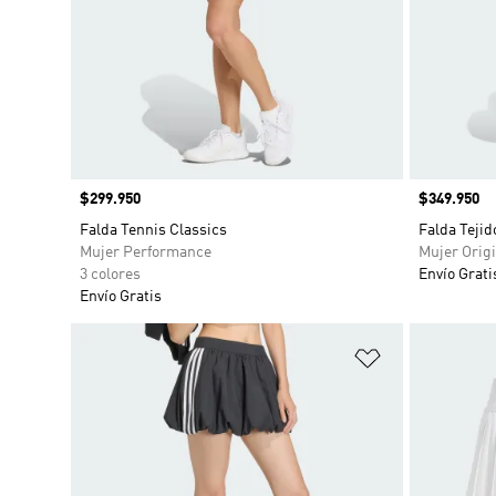
Precio
$299.950
Precio
$349.950
Falda Tennis Classics
Falda Teji
Mujer Performance
Mujer Origi
3 colores
Envío Grati
Envío Gratis
Añadir a la li