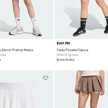
Precio
$249.950
do Denim Pretina Media
Falda Plisada Clásica
nals
Niño Originals
s
Envío Gratis
sta de deseos
Añadir a la lista de deseos