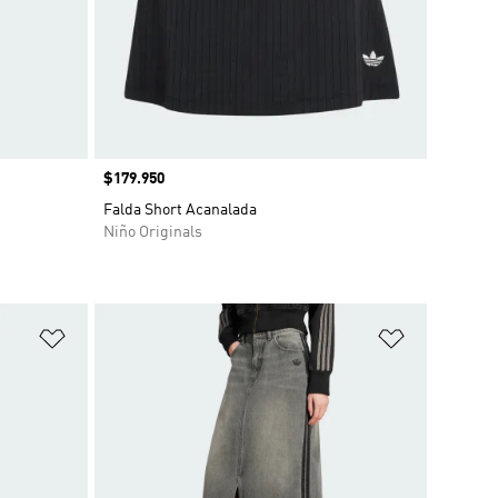
Precio
$179.950
Falda Short Acanalada
Niño Originals
Añadir a la lista de deseos
Añadir a la