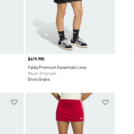
Precio
$419.950
Falda Premium Essentials Lona
Mujer Originals
Envío Gratis
Añadir a la lista de deseos
Añadir a la