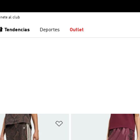
nete al club
🩰 Tendencias
Deportes
Outlet
sta de deseos
Añadir a la lista de deseos