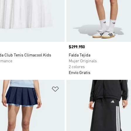
Precio
$299.950
da Club Tenis Climacool Kids
Falda Tejida
rmance
Mujer Originals
2 colores
Envío Gratis
sta de deseos
Añadir a la lista de deseos