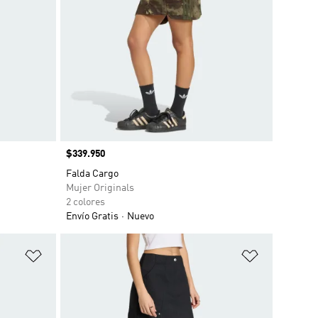
Precio
$339.950
Falda Cargo
Mujer Originals
2 colores
Envío Gratis
Nuevo
Añadir a la lista de deseos
Añadir a la