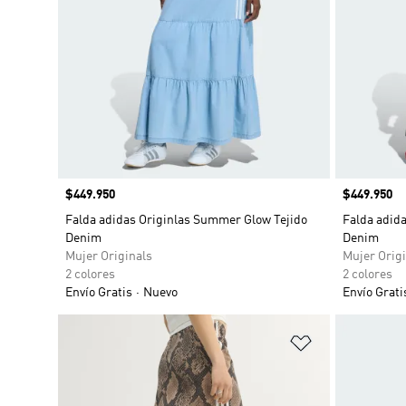
Precio
$449.950
Precio
$449.950
Falda adidas Originlas Summer Glow Tejido
Falda adid
Denim
Denim
Mujer Originals
Mujer Origi
2 colores
2 colores
Envío Gratis
Nuevo
Envío Grati
Añadir a la li