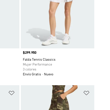
Precio
$299.950
Falda Tennis Classics
Mujer Performance
3 colores
Envío Gratis
Nuevo
Añadir a la lista de deseos
Añadir a la