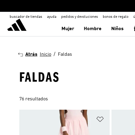
buscador de tiendas
ayuda
pedidos y devoluciones
bonos de regalo
ú
Mujer
Hombre
Niños
Atrás
Inicio
Faldas
FALDAS
76 resultados
Añadir a la li