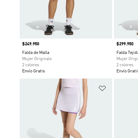
Precio
$249.950
Precio
$299.950
Falda de Malla
Falda Tejid
Mujer Originals
Mujer Origi
2 colores
2 colores
Envío Gratis
Envío Grati
Añadir a la li