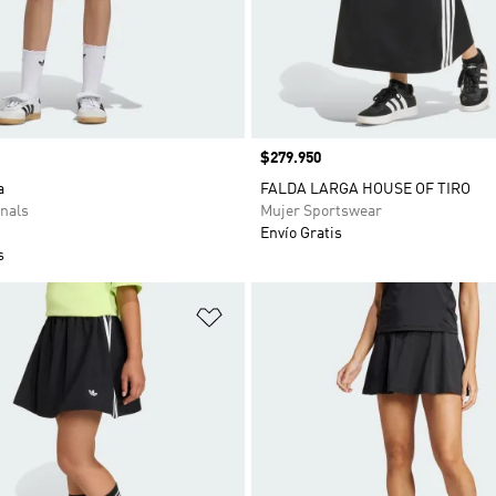
Precio
$279.950
a
FALDA LARGA HOUSE OF TIRO
nals
Mujer Sportswear
Envío Gratis
s
sta de deseos
Añadir a la lista de deseos