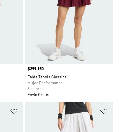
Precio
$299.950
Falda Tennis Classics
Mujer Performance
3 colores
Envío Gratis
Añadir a la lista de deseos
Añadir a la