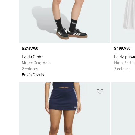
Precio
$249.950
Precio
$199.950
Falda Globo
Falda plisa
Mujer Originals
Niño Perfo
2 colores
2 colores
Envío Gratis
Añadir a la li