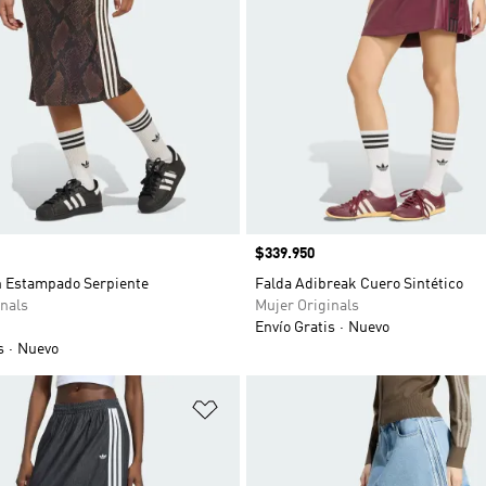
Precio
$339.950
n Estampado Serpiente
Falda Adibreak Cuero Sintético
nals
Mujer Originals
Envío Gratis
Nuevo
s
Nuevo
sta de deseos
Añadir a la lista de deseos