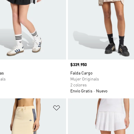
Precio
$339.950
as
Falda Cargo
als
Mujer Originals
2 colores
Envío Gratis
Nuevo
sta de deseos
Añadir a la lista de deseos