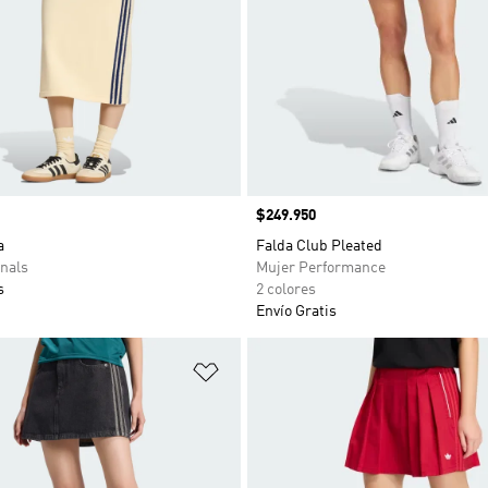
Precio
$249.950
a
Falda Club Pleated
nals
Mujer Performance
s
2 colores
Envío Gratis
sta de deseos
Añadir a la lista de deseos