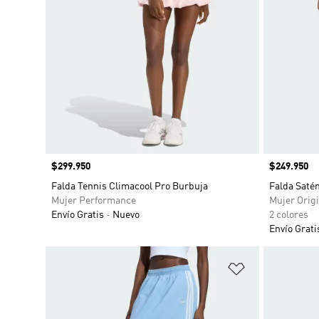
Precio
$299.950
Precio
$249.950
Falda Tennis Climacool Pro Burbuja
Falda Saté
Mujer Performance
Mujer Origi
Envío Gratis
Nuevo
2 colores
Envío Grati
Añadir a la li