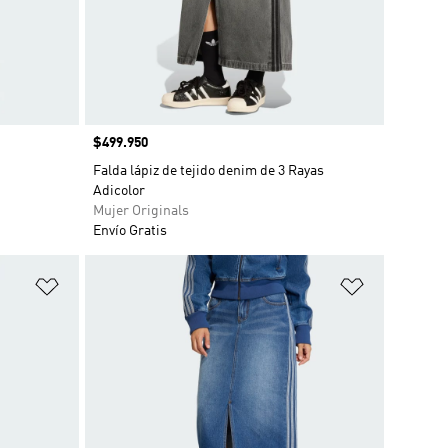
Precio
$499.950
Falda lápiz de tejido denim de 3 Rayas
Adicolor
Mujer Originals
Envío Gratis
Añadir a la lista de deseos
Añadir a la