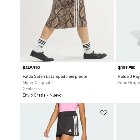
Precio
$249.950
Precio
$159.950
Falda Satén Estampado Serpiente
Falda 3 Ray
Mujer Originals
Niño Origin
2 colores
Envío Gratis
Nuevo
Añadir a la li