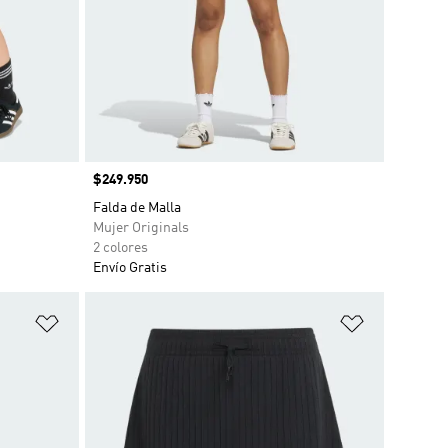
Precio
$249.950
Falda de Malla
Mujer Originals
2 colores
Envío Gratis
Añadir a la lista de deseos
Añadir a la