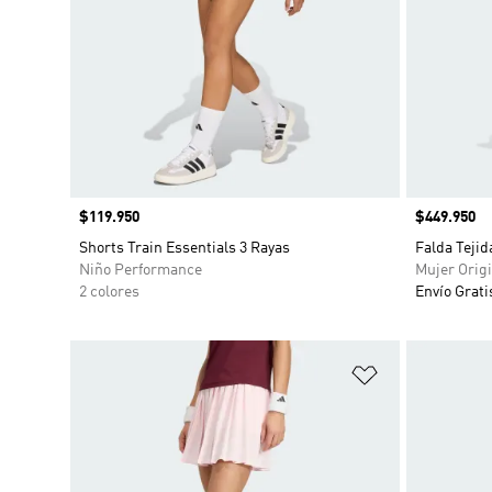
Precio
$119.950
Precio
$449.950
Shorts Train Essentials 3 Rayas
Falda Tejid
Niño Performance
Mujer Origi
2 colores
Envío Grati
Añadir a la li