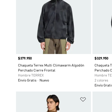
Precio
$379.950
Precio
$329.950
Chaqueta Terrex Multi Climawarm Algodón
Chaqueta T
Perchado Cierre Frontal
Perchado C
Hombre TERREX
Hombre T
Envío Gratis
Nuevo
2 colores
Envío Grati
Añadir a la li