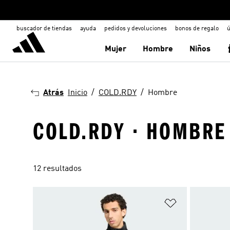
buscador de tiendas
ayuda
pedidos y devoluciones
bonos de regalo
ú
Mujer
Hombre
Niños
Atrás
Inicio
COLD.RDY
Hombre
COLD.RDY · HOMBRE
12 resultados
Añadir a la li