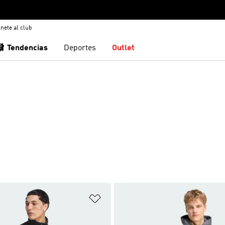
nete al club
🩰 Tendencias
Deportes
Outlet
sta de deseos
Añadir a la lista de deseos