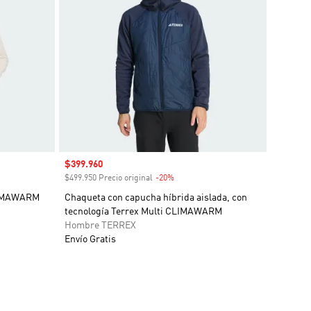
Precio de venta
$399.960
o
$499.950 Precio original
-20%
Descuento
CLIMAWARM
Chaqueta con capucha híbrida aislada, con
tecnología Terrex Multi CLIMAWARM
Hombre TERREX
Envío Gratis