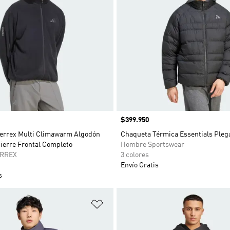
Precio
$399.950
errex Multi Climawarm Algodón
Chaqueta Térmica Essentials Pleg
ierre Frontal Completo
Hombre Sportswear
ERREX
3 colores
Envío Gratis
s
sta de deseos
Añadir a la lista de deseos