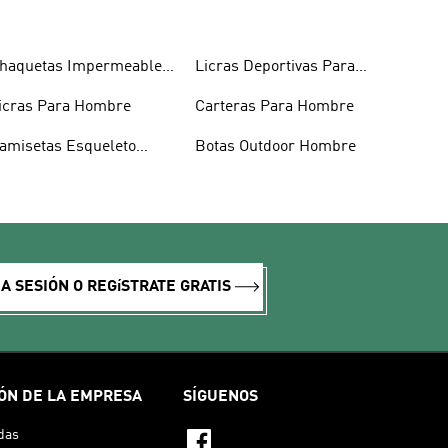
haquetas Impermeables
Licras Deportivas Para
ombre
Hombre
icras Para Hombre
Carteras Para Hombre
amisetas Esqueleto
Botas Outdoor Hombre
ombre
IA SESIÓN O REGíSTRATE GRATIS
ÓN DE LA EMPRESA
SÍGUENOS
das