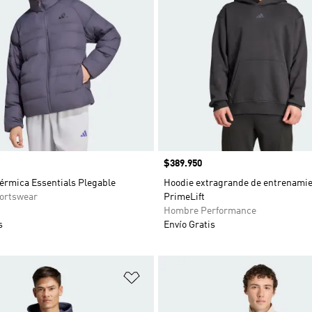
Precio
$389.950
érmica Essentials Plegable
Hoodie extragrande de entrenami
ortswear
PrimeLift
Hombre Performance
s
Envío Gratis
sta de deseos
Añadir a la lista de deseos