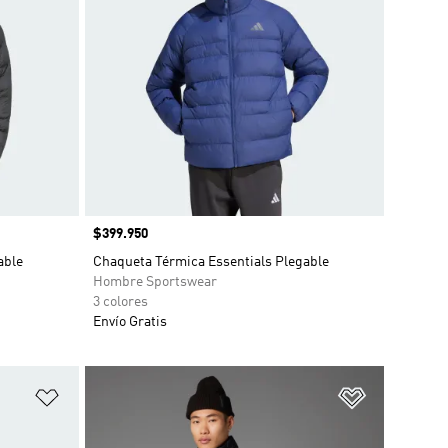
Precio
$399.950
able
Chaqueta Térmica Essentials Plegable
Hombre Sportswear
3 colores
Envío Gratis
Añadir a la lista de deseos
Añadir a la