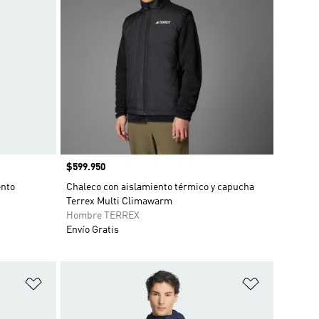
Precio
$599.950
ento
Chaleco con aislamiento térmico y capucha
Terrex Multi Climawarm
Hombre TERREX
Envío Gratis
Añadir a la lista de deseos
Añadir a la