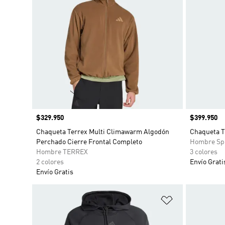
Precio
$329.950
Precio
$399.950
Chaqueta Terrex Multi Climawarm Algodón
Chaqueta T
Perchado Cierre Frontal Completo
Hombre Sp
Hombre TERREX
3 colores
2 colores
Envío Grati
Envío Gratis
Añadir a la li