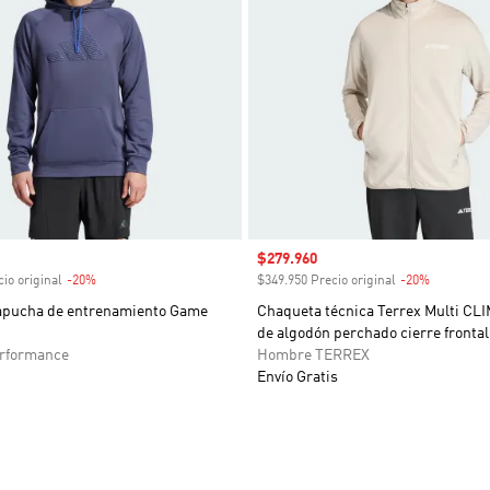
venta
Precio de venta
$279.960
io original
-20%
Descuento
$349.950 Precio original
-20%
Descuent
apucha de entrenamiento Game
Chaqueta técnica Terrex Multi 
de algodón perchado cierre frontal
rformance
Hombre TERREX
Envío Gratis