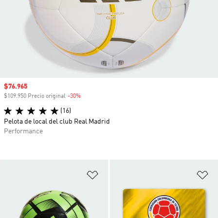
Precio de venta
$76.965
$109.950 Precio original
-30%
Descuento
(16)
Pelota de local del club Real Madrid
Performance
Añadir a la lista de deseos
Añ