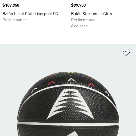
Precio
$109.950
Precio
$99.950
Balón Local Club Liverpool FC
Balón Starlancer Club
Performance
Performance
6 colores
Añ