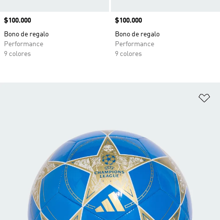
Precio
$100.000
Precio
$100.000
Bono de regalo
Bono de regalo
Performance
Performance
9 colores
9 colores
Añ