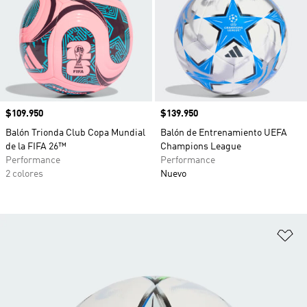
Precio
$109.950
Precio
$139.950
Balón Trionda Club Copa Mundial
Balón de Entrenamiento UEFA
de la FIFA 26™
Champions League
Performance
Performance
2 colores
Nuevo
Añ