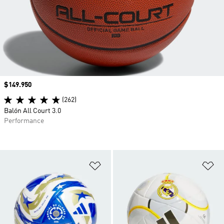
Precio
$149.950
(262)
Balón All Court 3.0
Performance
Añadir a la lista de deseos
Añ