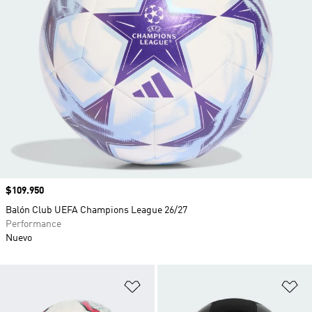
Precio
$109.950
Balón Club UEFA Champions League 26/27
Performance
Nuevo
Añadir a la lista de deseos
Añ