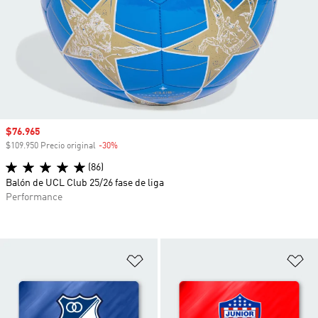
Precio de venta
$76.965
$109.950 Precio original
-30%
Descuento
(86)
Balón de UCL Club 25/26 fase de liga
Performance
Añadir a la lista de deseos
Añ