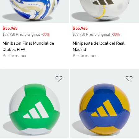
Precio de venta
$55.965
Precio de venta
$55.965
$79.950 Precio original
-30%
Descuento
$79.950 Precio original
-30%
Descuento
Minibalón Final Mundial de
Minipelota de local del Real
Clubes FIFA
Madrid
Performance
Performance
Añadir a la lista de deseos
Añ