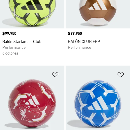
Precio
$99.950
Precio
$99.950
Balón Starlancer Club
BALÓN CLUB EPP
Performance
Performance
6 colores
Añadir a la lista de deseos
Añ