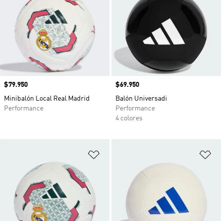
Precio
$79.950
Precio
$69.950
Minibalón Local Real Madrid
Balón Universadi
Performance
Performance
4 colores
Añadir a la lista de deseos
Añ