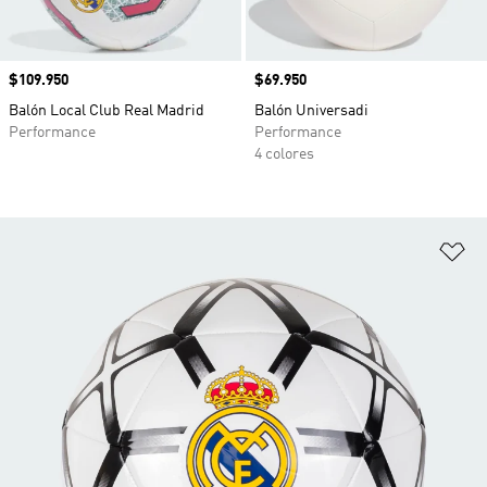
Precio
$109.950
Precio
$69.950
Balón Local Club Real Madrid
Balón Universadi
Performance
Performance
4 colores
Añ