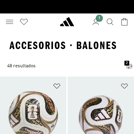
1
ACCESORIOS · BALONES
2
48 resultados
Añadir a la lista de deseos
Añ