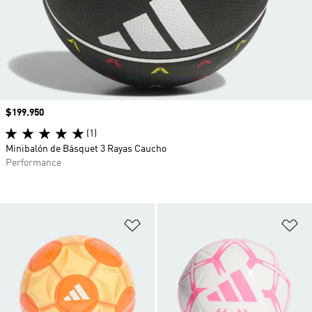
Precio
$199.950
(1)
Minibalón de Básquet 3 Rayas Caucho
Performance
Añadir a la lista de deseos
Añ