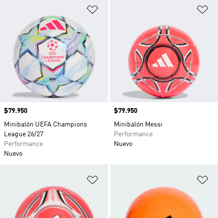
Añadir a la lista de deseos
Añ
Precio
$79.950
Precio
$79.950
Minibalón UEFA Champions
Minibalón Messi
League 26/27
Performance
Performance
Nuevo
Nuevo
Añadir a la lista de deseos
Añ