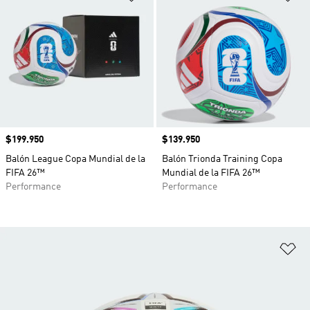
Precio
$199.950
Precio
$139.950
Balón League Copa Mundial de la
Balón Trionda Training Copa
FIFA 26™
Mundial de la FIFA 26™
Performance
Performance
Añ