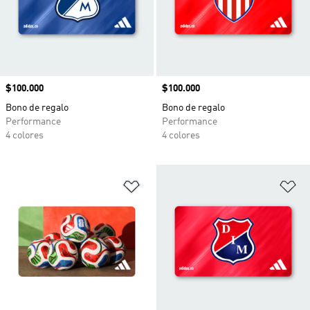
Precio
$100.000
Precio
$100.000
Bono de regalo
Bono de regalo
Performance
Performance
4 colores
4 colores
Añadir a la lista de deseos
Añ