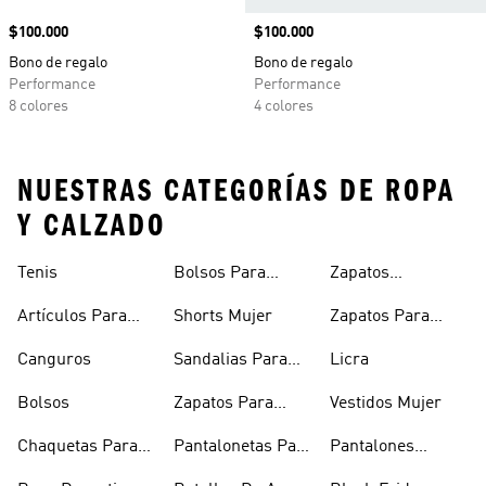
Precio
$100.000
Precio
$100.000
Bono de regalo
Bono de regalo
Performance
Performance
8 colores
4 colores
NUESTRAS CATEGORÍAS DE ROPA
Y CALZADO
Tenis
Bolsos Para
Zapatos
Mujer
Deportivos
Artículos Para
Shorts Mujer
Zapatos Para
Mascotas
Niñas
Canguros
Sandalias Para
Licra
Hombre
Bolsos
Zapatos Para
Vestidos Mujer
Hombre
Chaquetas Para
Pantalonetas Para
Pantalones
Mujer
Hombre
Hombre