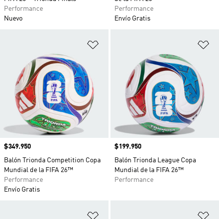
Performance
Performance
Nuevo
Envío Gratis
Añadir a la lista de deseos
Añ
Precio
$349.950
Precio
$199.950
Balón Trionda Competition Copa
Balón Trionda League Copa
Mundial de la FIFA 26™
Mundial de la FIFA 26™
Performance
Performance
Envío Gratis
Añadir a la lista de deseos
Añ