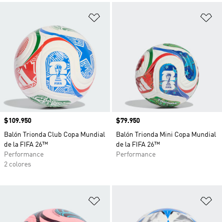
Añadir a la lista de deseos
Añ
Precio
$109.950
Precio
$79.950
Balón Trionda Club Copa Mundial
Balón Trionda Mini Copa Mundial
de la FIFA 26™
de la FIFA 26™
Performance
Performance
2 colores
Añadir a la lista de deseos
Añ