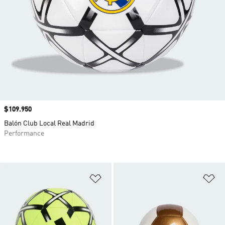
Precio
$109.950
Balón Club Local Real Madrid
Performance
Añadir a la lista de deseos
Añ