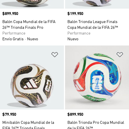
Precio
$899.950
Precio
$199.950
Balón Copa Mundial de la FIFA
Balón Trionda League Finals
26™ Trionda Finals Pro
Copa Mundial de la FIFA 26™
Performance
Performance
Envío Gratis
Nuevo
Nuevo
Añadir a la lista de deseos
Añ
Precio
$79.950
Precio
$899.950
Minibalón Copa Mundial de la
Balón Trionda Pro Copa Mundial
FIFA 26™ Trionda Finals
de la FIFA 26™