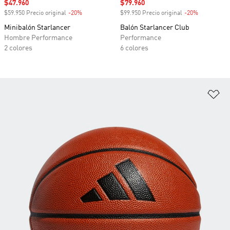
Precio de venta
$47.960
Precio de venta
$79.960
$59.950 Precio original
-20%
Descuento
$99.950 Precio original
-20%
Descuento
Minibalón Starlancer
Balón Starlancer Club
Hombre Performance
Performance
2 colores
6 colores
Añ