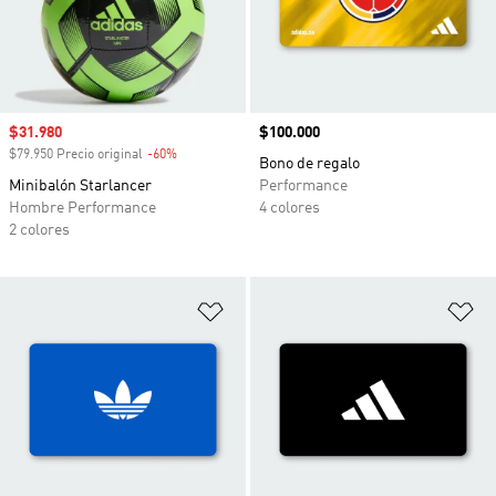
Precio de venta
$31.980
Precio
$100.000
$79.950 Precio original
-60%
Descuento
Bono de regalo
Minibalón Starlancer
Performance
Hombre Performance
4 colores
2 colores
Añadir a la lista de deseos
Añ