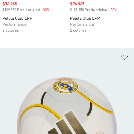
Precio de venta
$76.965
Precio de venta
$76.965
$109.950 Precio original
-30%
Descuento
$109.950 Precio original
-30%
Descuento
Pelota Club EPP
Pelota Club EPP
Performance
Performance
2 colores
2 colores
Añ