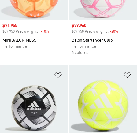
Precio de venta
$71.955
Precio de venta
$79.960
$79.950 Precio original
-10%
Descuento
$99.950 Precio original
-20%
Descuento
MINIBALÓN MESSI
Balón Starlancer Club
Performance
Performance
6 colores
Añadir a la lista de deseos
Añ