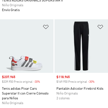
TENIS ADIDAS ORIGINALS SUPERSTAR II
Niño Originals
Envío Gratis
Añadir a la lista de deseos
Añ
Precio de venta
$237.965
Precio de venta
$118.965
$339.950 Precio original
-30%
Descuento
$169.950 Precio original
-30%
Descuento
Tenis adidas Pixar Cars
Pantalón Adicolor Firebird Kids
Superstar II con Cierre Cómodo
Niño Originals
para Niños
2 colores
Niño Originals