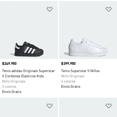
Añadir a la lista de deseos
Añ
Precio
$249.950
Precio
$399.950
Tenis adidas Originals Superstar
Tenis Superstar II Niños
II Cordones Elásticos Kids
Niño Originals
Niño Originals
4 colores
2 colores
Envío Gratis
Envío Gratis
Añadir a la lista de deseos
Añ