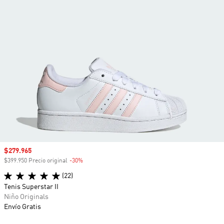
Precio de venta
$279.965
$399.950 Precio original
-30%
Descuento
(22)
Tenis Superstar II
Niño Originals
Envío Gratis