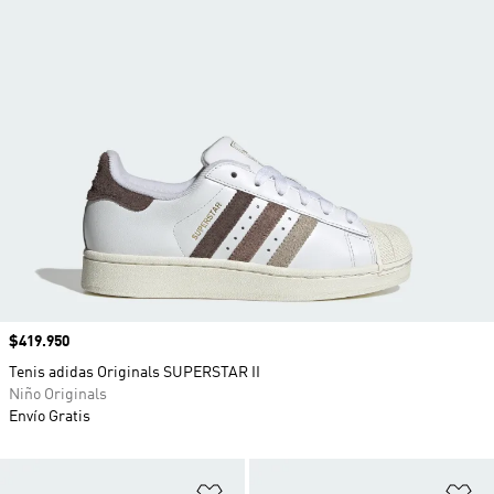
Precio
$419.950
Tenis adidas Originals SUPERSTAR II
Niño Originals
Envío Gratis
Añadir a la lista de deseos
Añ