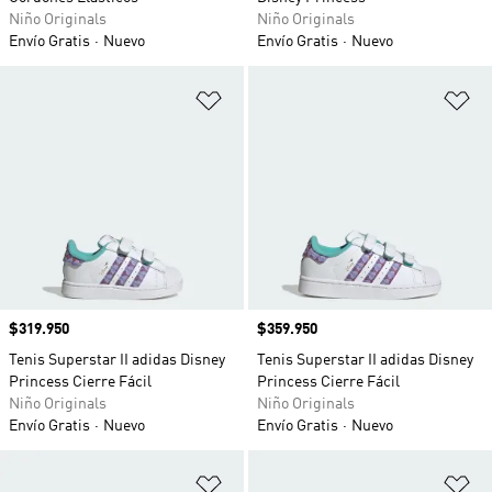
Niño Originals
Niño Originals
Envío Gratis
Nuevo
Envío Gratis
Nuevo
Añadir a la lista de deseos
Añ
Precio
$319.950
Precio
$359.950
Tenis Superstar II adidas Disney
Tenis Superstar II adidas Disney
Princess Cierre Fácil
Princess Cierre Fácil
Niño Originals
Niño Originals
Envío Gratis
Nuevo
Envío Gratis
Nuevo
Añadir a la lista de deseos
Añ