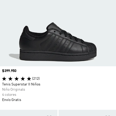
Precio
$399.950
(212)
Tenis Superstar II Niños
Niño Originals
4 colores
Envío Gratis