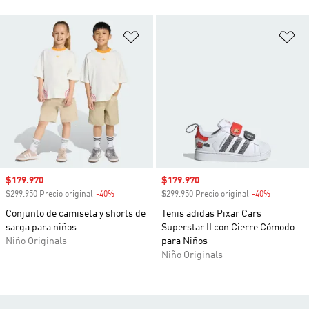
Añadir a la lista de deseos
Añ
Precio de venta
$179.970
Precio de venta
$179.970
$299.950 Precio original
-40%
Descuento
$299.950 Precio original
-40%
Descuento
Conjunto de camiseta y shorts de
Tenis adidas Pixar Cars
sarga para niños
Superstar II con Cierre Cómodo
Niño Originals
para Niños
Niño Originals