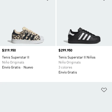
Precio
$319.950
Precio
$299.950
Tenis Superstar II
Tenis Superstar II Niños
Niño Originals
Niño Originals
Envío Gratis
Nuevo
3 colores
Envío Gratis
Añ