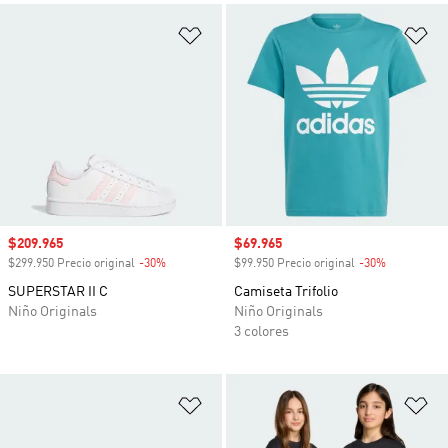
Añadir a la lista de deseos
Añ
Precio de venta
$209.965
Precio de venta
$69.965
$299.950 Precio original
-30%
Descuento
$99.950 Precio original
-30%
Descuento
SUPERSTAR II C
Camiseta Trifolio
Niño Originals
Niño Originals
3 colores
Añadir a la lista de deseos
Añ