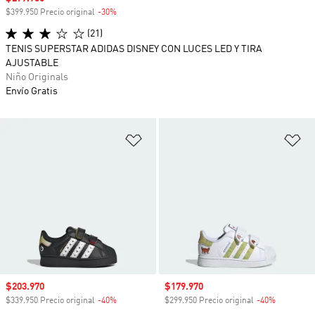
$399.950 Precio original
-30%
Descuento
(21)
TENIS SUPERSTAR ADIDAS DISNEY CON LUCES LED Y TIRA
AJUSTABLE
Niño Originals
Envío Gratis
Añadir a la lista de deseos
Añ
Precio de venta
$203.970
Precio de venta
$179.970
$339.950 Precio original
-40%
Descuento
$299.950 Precio original
-40%
Descuento