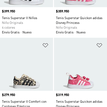
Precio
$399.950
Precio
$359.950
Tenis Superstar II Niños
Tenis Superstar Quickon adidas
Niño Originals
Disney Princess
4 colores
Niño Originals
Envío Gratis
Nuevo
Envío Gratis
Nuevo
Añadir a la lista de deseos
Añ
Precio
$279.950
Precio
$319.950
Tenis Superstar II Comfort con
Tenis Superstar Quickon adidas
Cordones Elásticos
Disney Princess