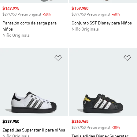
Precio de venta
$149.975
Precio de venta
$159.980
$299.950 Precio original
-50%
Descuento
$399.950 Precio original
-60%
Descuento
Pantalón corto de sarga para
Conjunto SST Disney para Niños
niños
Niño Originals
Niño Originals
Añadir a la lista de deseos
Añ
Precio
$339.950
Precio de venta
$265.965
$379.950 Precio original
-30%
Descuento
Zapatillas Superstar II para niños
Niño Originals
Tenis adidas Disney Superstar