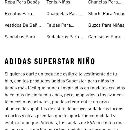
Ropa Para Bebés
Tenis Niños
Chanclas Para
Niñas
Regalos Para
Chaquetas Para
Shorts Para Niñas
Niñas
Niñas
Vestidos De Baño
Faldas Para
Buzos Para Niñas
Para Niñas
Niñas
Sandalias Para
Sudaderas Para
Camisetas Para
Niñas
Niñas
Niñas
ADIDAS SUPERSTAR NIÑO
Si quieres darle un toque de estilo a la vestimenta de tu
hijo, con los productos adidas Superstar para niños lo
tienes más fácil que nunca. Inspirados en modelos creados
hace más de cincuenta años, pero adaptados a los avances
técnicos más actuales, puedes elegir entre un gran
abanico de zapatillas de estilo deportivo, sudaderas largos
o cortos y otras prendas que le aportarán comodidad y
estilo a tu peque. Además, las suelas de EVA permiten una