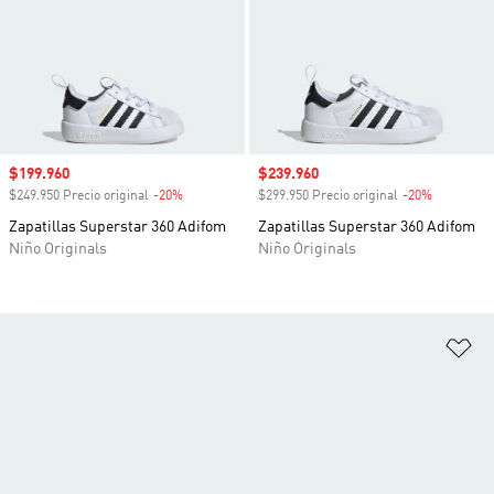
Precio de venta
$199.960
Precio de venta
$239.960
$249.950 Precio original
-20%
Descuento
$299.950 Precio original
-20%
Descuento
Zapatillas Superstar 360 Adifom
Zapatillas Superstar 360 Adifom
Niño Originals
Niño Originals
Añ