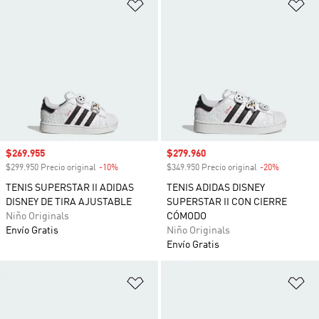
Añadir a la lista de deseos
Añ
Precio de venta
$269.955
Precio de venta
$279.960
$299.950 Precio original
-10%
Descuento
$349.950 Precio original
-20%
Descuento
TENIS SUPERSTAR II ADIDAS
TENIS ADIDAS DISNEY
DISNEY DE TIRA AJUSTABLE
SUPERSTAR II CON CIERRE
Niño Originals
CÓMODO
Envío Gratis
Niño Originals
Envío Gratis
Añadir a la lista de deseos
Añ