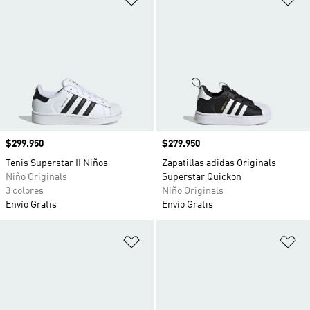
Precio
$299.950
Precio
$279.950
Tenis Superstar II Niños
Zapatillas adidas Originals
Niño Originals
Superstar Quickon
3 colores
Niño Originals
Envío Gratis
Envío Gratis
Añadir a la lista de deseos
Añ