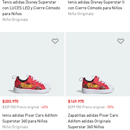
Tenis adidas Disney Superstar
tenis adidas Disney Superstar II
con LUCES LED y Cierre Cómodo
con Cierre Cómodo para Niños
para Niños
Niño Originals
Niño Originals
Añadir a la lista de deseos
Añ
Precio de venta
$203.970
Precio de venta
$149.975
$339.950 Precio original
-40%
Descuento
$299.950 Precio original
-50%
Descuento
tenis adidas Pixar Cars Adifom
Zapatillas adidas Pixar Cars
Superstar 360 para Niños
Adifom adidas Originals
Niño Originals
Superstar 360 Niños