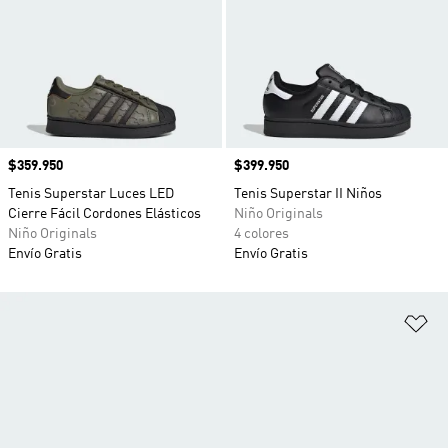
Precio
$359.950
Precio
$399.950
Tenis Superstar Luces LED
Tenis Superstar II Niños
Cierre Fácil Cordones Elásticos
Niño Originals
Niño Originals
4 colores
Envío Gratis
Envío Gratis
Añ