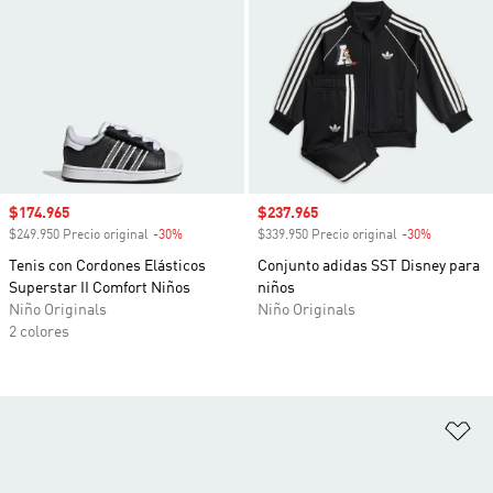
Precio de venta
$174.965
Precio de venta
$237.965
$249.950 Precio original
-30%
Descuento
$339.950 Precio original
-30%
Descuento
Tenis con Cordones Elásticos
Conjunto adidas SST Disney para
Superstar II Comfort Niños
niños
Niño Originals
Niño Originals
2 colores
Añ