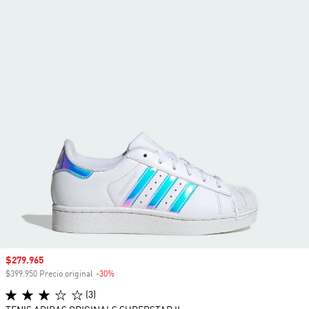
Precio de venta
$279.965
$399.950 Precio original
-30%
Descuento
(3)