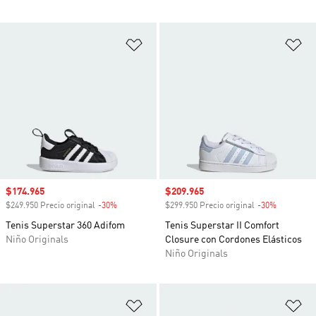
Añadir a la lista de deseos
Añ
Precio de venta
$174.965
Precio de venta
$209.965
$249.950 Precio original
-30%
Descuento
$299.950 Precio original
-30%
Descuento
Tenis Superstar 360 Adifom
Tenis Superstar II Comfort
Niño Originals
Closure con Cordones Elásticos
Niño Originals
Añadir a la lista de deseos
Añ