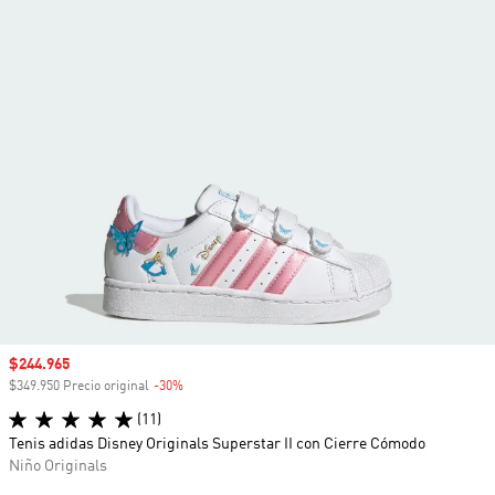
Precio de venta
$244.965
$349.950 Precio original
-30%
Descuento
(11)
Tenis adidas Disney Originals Superstar II con Cierre Cómodo
Niño Originals