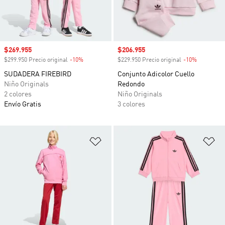
Precio de venta
$269.955
Precio de venta
$206.955
$299.950 Precio original
-10%
Descuento
$229.950 Precio original
-10%
Descuento
SUDADERA FIREBIRD
Conjunto Adicolor Cuello
Niño Originals
Redondo
2 colores
Niño Originals
Envío Gratis
3 colores
Añadir a la lista de deseos
Añ