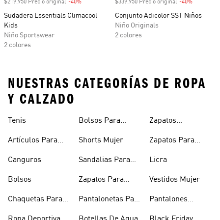
$219.950 Precio original
-40%
Descuento
$339.950 Precio original
-40%
Descuento
Sudadera Essentials Climacool
Conjunto Adicolor SST Niños
Kids
Niño Originals
Niño Sportswear
2 colores
2 colores
NUESTRAS CATEGORÍAS DE ROPA
Y CALZADO
Tenis
Bolsos Para
Zapatos
Mujer
Deportivos
Artículos Para
Shorts Mujer
Zapatos Para
Mascotas
Niñas
Canguros
Sandalias Para
Licra
Hombre
Bolsos
Zapatos Para
Vestidos Mujer
Hombre
Chaquetas Para
Pantalonetas Para
Pantalones
Mujer
Hombre
Hombre
Ropa Deportiva
Botellas De Agua
Black Friday