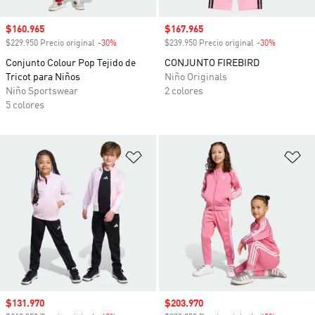
Precio de venta
$160.965
Precio de venta
$167.965
$229.950 Precio original
-30%
Descuento
$239.950 Precio original
-30%
Descuento
Conjunto Colour Pop Tejido de
CONJUNTO FIREBIRD
Tricot para Niños
Niño Originals
Niño Sportswear
2 colores
5 colores
Añadir a la lista de deseos
Añ
Precio de venta
$131.970
Precio de venta
$203.970