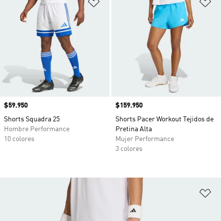
Añadir a la lista de deseos
Añ
Precio
$59.950
Precio
$159.950
Shorts Squadra 25
Shorts Pacer Workout Tejidos de
Hombre Performance
Pretina Alta
10 colores
Mujer Performance
3 colores
Añ