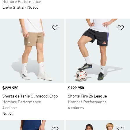
Hombre Performance
Envío Gratis
Nuevo
Añadir a la lista de deseos
Añ
Precio
$229.950
Precio
$129.950
Shorts de Tenis Climacool Ergo
Shorts Tiro 26 League
Hombre Performance
Hombre Performance
4 colores
4 colores
Nuevo
Añadir a la lista de deseos
Añ