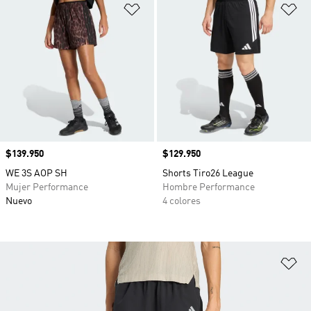
Añadir a la lista de deseos
Añ
Precio
$139.950
Precio
$129.950
WE 3S AOP SH
Shorts Tiro26 League
Mujer Performance
Hombre Performance
Nuevo
4 colores
Añ