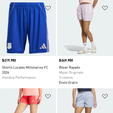
Añadir a la lista de deseos
Añ
Precio
$219.950
Precio
$249.950
Shorts Locales Millonarios FC
Bóxer Rayado
2026
Mujer Originals
Hombre Performance
2 colores
Envío Gratis
Añadir a la lista de deseos
Añ