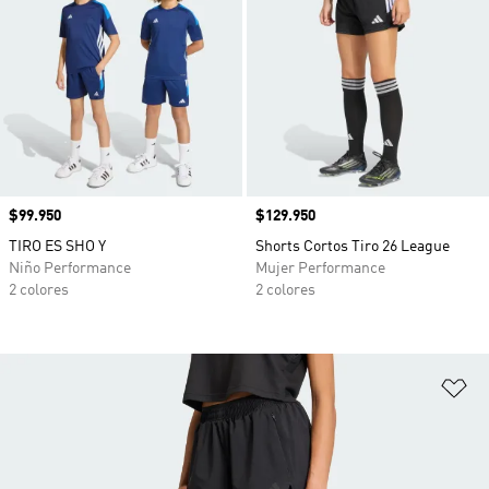
Precio
$99.950
Precio
$129.950
TIRO ES SHO Y
Shorts Cortos Tiro 26 League
Niño Performance
Mujer Performance
2 colores
2 colores
Añ