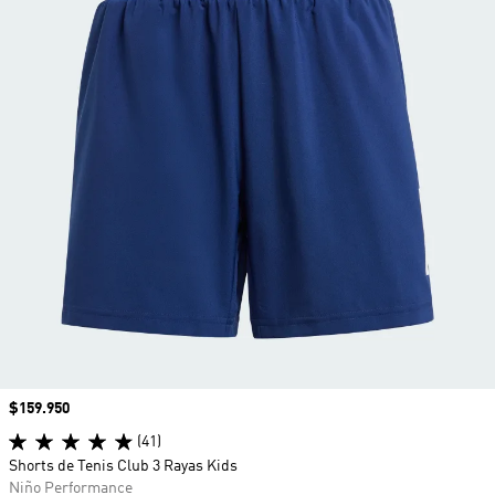
Precio
$159.950
(41)
Shorts de Tenis Club 3 Rayas Kids
Niño Performance