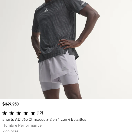
Precio
$349.950
(12)
shorts ADI365 Climacool+ 2 en 1 con 4 bolsillos
Hombre Performance
2 colores