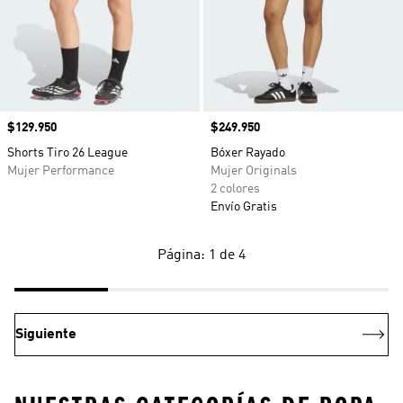
Precio
$129.950
Precio
$249.950
Shorts Tiro 26 League
Bóxer Rayado
Mujer Performance
Mujer Originals
2 colores
Envío Gratis
Página: 1 de 4
Siguiente