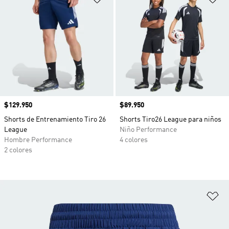
Precio
$129.950
Precio
$89.950
Shorts de Entrenamiento Tiro 26
Shorts Tiro26 League para niños
League
Niño Performance
Hombre Performance
4 colores
2 colores
Añ