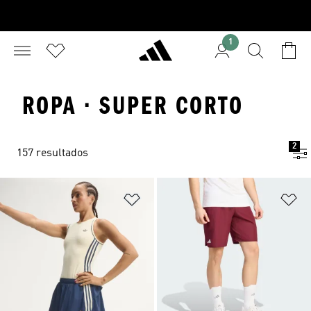
1
ROPA · SUPER CORTO
2
157 resultados
Añadir a la lista de deseos
Añ