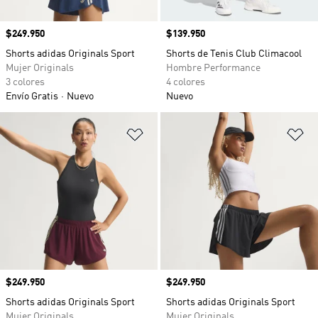
Precio
$249.950
Precio
$139.950
Shorts adidas Originals Sport
Shorts de Tenis Club Climacool
Mujer Originals
Hombre Performance
3 colores
4 colores
Envío Gratis
Nuevo
Nuevo
Añadir a la lista de deseos
Añ
Precio
$249.950
Precio
$249.950
Shorts adidas Originals Sport
Shorts adidas Originals Sport
Mujer Originals
Mujer Originals