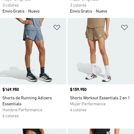
3 colores
3 colores
Envío Gratis
Nuevo
Envío Gratis
Nuevo
Añadir a la lista de deseos
Añ
Precio
$169.950
Precio
$159.950
Shorts de Running Adizero
Shorts Workout Essentials 2 en 1
Essentials
Mujer Performance
Hombre Performance
4 colores
6 colores