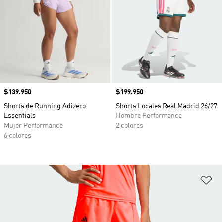
Precio
$139.950
Precio
$199.950
Shorts de Running Adizero
Shorts Locales Real Madrid 26/27
Essentials
Hombre Performance
Mujer Performance
2 colores
6 colores
Añ