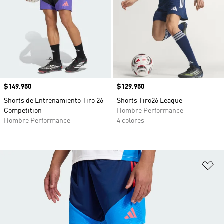
Precio
$149.950
Precio
$129.950
Shorts de Entrenamiento Tiro 26
Shorts Tiro26 League
Competition
Hombre Performance
Hombre Performance
4 colores
Añ