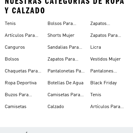
NUESTRAS CATEGORÍAS DE ROPA
Y CALZADO
Tenis
Bolsos Para
Zapatos
Mujer
Deportivos
Artículos Para
Shorts Mujer
Zapatos Para
Mascotas
Niñas
Canguros
Sandalias Para
Licra
Hombre
Bolsos
Zapatos Para
Vestidos Mujer
Hombre
Chaquetas Para
Pantalonetas Para
Pantalones
Mujer
Hombre
Hombre
Ropa Deportiva
Botellas De Agua
Black Friday
Buzos Para
Camisetas Para
Tenis
Hombre
Hombre
Camisetas
Calzado
Artículos Para
Mascotas