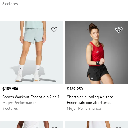
3 colores
Añadir a la lista de deseos
Añ
Precio
$159.950
Precio
$169.950
Shorts Workout Essentials 2 en 1
Shorts de running Adizero
Mujer Performance
Essentials con aberturas
4 colores
Mujer Performance