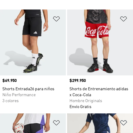
Añadir a la lista de deseos
Añ
Precio
$69.950
Precio
$299.950
Shorts Entrada26 para niños
Shorts de Entrenamiento adidas
Niño Performance
x Coca-Cola
3 colores
Hombre Originals
Envío Gratis
Añadir a la lista de deseos
Añ