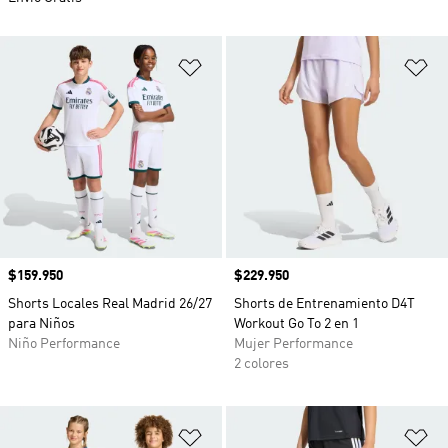
Añadir a la lista de deseos
Añ
Precio
$159.950
Precio
$229.950
Shorts Locales Real Madrid 26/27
Shorts de Entrenamiento D4T
para Niños
Workout Go To 2 en 1
Niño Performance
Mujer Performance
2 colores
Añadir a la lista de deseos
Añ