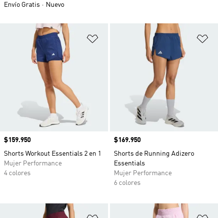
Envío Gratis
Nuevo
Añadir a la lista de deseos
Añ
Precio
$159.950
Precio
$169.950
Shorts Workout Essentials 2 en 1
Shorts de Running Adizero
Mujer Performance
Essentials
4 colores
Mujer Performance
6 colores
Añadir a la lista de deseos
Añ