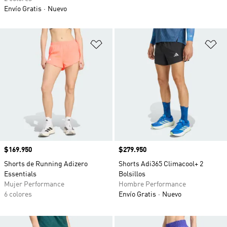
Envío Gratis
Nuevo
Añadir a la lista de deseos
Añ
Precio
$169.950
Precio
$279.950
Shorts de Running Adizero
Shorts Adi365 Climacool+ 2
Essentials
Bolsillos
Mujer Performance
Hombre Performance
6 colores
Envío Gratis
Nuevo