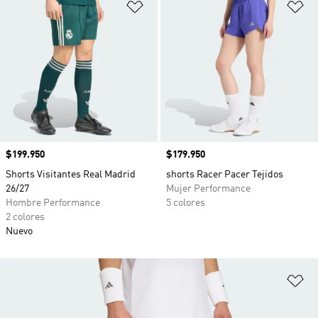
Añadir a la lista de deseos
Añ
Precio
$199.950
Precio
$179.950
Shorts Visitantes Real Madrid
shorts Racer Pacer Tejidos
26/27
Mujer Performance
Hombre Performance
5 colores
2 colores
Nuevo
Añ