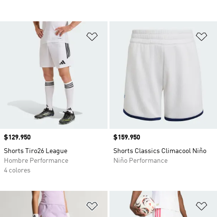
Añadir a la lista de deseos
Añ
Precio
$129.950
Precio
$159.950
Shorts Tiro26 League
Shorts Classics Climacool Niño
Hombre Performance
Niño Performance
4 colores
Añadir a la lista de deseos
Añ