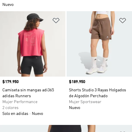
Nuevo
Añadir a la lista de deseos
Añ
Precio
$179.950
Precio
$189.950
Camiseta sin mangas adi365
Shorts Studio 3 Rayas Holgados
adidas Runners
de Algodón Perchado
Mujer Performance
Mujer Sportswear
2 colores
Nuevo
Solo en adidas
Nuevo