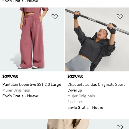
Envío Gratis
Nuevo
Añadir a la lista de deseos
Añ
Precio
$399.950
Precio
$329.950
Pantalón Deportivo SST 2.0 Largo
Chaqueta adidas Originals Sport
Mujer Originals
Coverup
Envío Gratis
Nuevo
Mujer Originals
2 colores
Envío Gratis
Nuevo
Añ