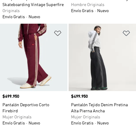
Skateboarding Vintage Superfire
Hombre Originals
Originals
Envío Gratis
Nuevo
Envío Gratis
Nuevo
Añadir a la lista de deseos
Añ
Precio
$699.950
Precio
$499.950
Pantalón Deportivo Corto
Pantalón Tejido Denim Pretina
Firebird
Alta Pierna Ancha
Mujer Originals
Mujer Originals
Envío Gratis
Nuevo
Envío Gratis
Nuevo