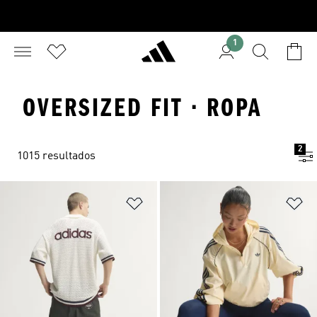
1
OVERSIZED FIT · ROPA
2
1015 resultados
Añadir a la lista de deseos
Añ