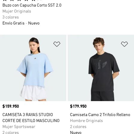
Buzo con Capucha Corto SST 2.0
Mujer Originals
3 colores
Envío Gratis
Nuevo
Añadir a la lista de deseos
Añ
Precio
$159.950
Precio
$179.950
CAMISETA 3 RAYAS STUDIO
Camiseta Camo 2 Trifolio Relleno
CORTE DE ESTILO MASCULINO
Hombre Originals
Mujer Sportswear
2 colores
2 colores
Nuevo