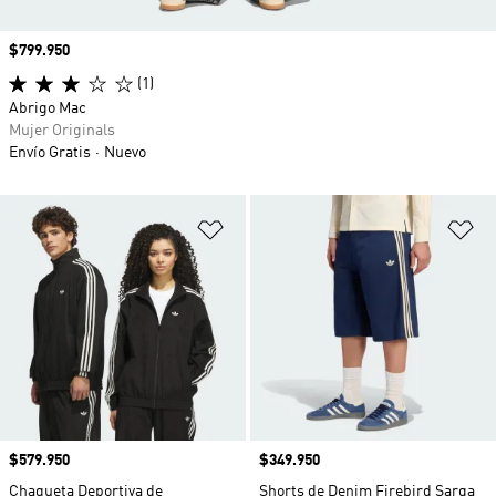
Precio
$799.950
(1)
Abrigo Mac
Mujer Originals
Envío Gratis
Nuevo
Añadir a la lista de deseos
Añ
Precio
$579.950
Precio
$349.950
Chaqueta Deportiva de
Shorts de Denim Firebird Sarga