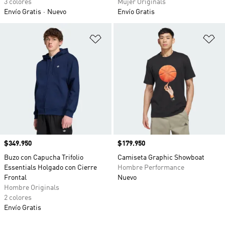
3 colores
Mujer Originals
Envío Gratis
Nuevo
Envío Gratis
Añadir a la lista de deseos
Añ
Precio
$349.950
Precio
$179.950
Buzo con Capucha Trifolio
Camiseta Graphic Showboat
Essentials Holgado con Cierre
Hombre Performance
Frontal
Nuevo
Hombre Originals
2 colores
Envío Gratis