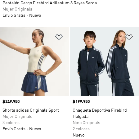
Pantalón Cargo Firebird Adilenium 3 Rayas Sarga
Mujer Originals
Envío Gratis
Nuevo
Añadir a la lista de deseos
Añ
Precio
$249.950
Precio
$199.950
Shorts adidas Originals Sport
Chaqueta Deportiva Firebird
Mujer Originals
Holgada
3 colores
Niño Originals
Envío Gratis
Nuevo
2 colores
Nuevo