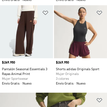
Envío Gratis
Nuevo
Envío Gratis
Nuevo
Añadir a la lista de deseos
Añ
Precio
$269.950
Precio
$249.950
Pantalón Seasonal Essentials 3
Shorts adidas Originals Sport
Rayas Animal Print
Mujer Originals
Mujer Sportswear
3 colores
Envío Gratis
Nuevo
Envío Gratis
Nuevo
Añ