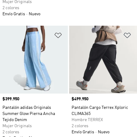
Mujer Originals
2 colores
Envío Gratis
Nuevo
Añadir a la lista de deseos
Añ
Precio
$399.950
Precio
$499.950
Pantalón adidas Originals
Pantalón Cargo Terrex Xploric
Summer Glow Pierna Ancha
CLIMA365
Tejido Denim
Hombre TERREX
Mujer Originals
2 colores
2 colores
Envío Gratis
Nuevo