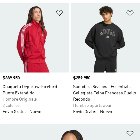
Añadir a la lista de deseos
Añ
Precio
$389.950
Precio
$259.950
Chaqueta Deportiva Firebird
Sudadera Seasonal Essentials
Punto Extendido
Collegiate Felpa Francesa Cuello
Hombre Originals
Redondo
2 colores
Hombre Sportswear
Envío Gratis
Nuevo
Envío Gratis
Nuevo
Añ