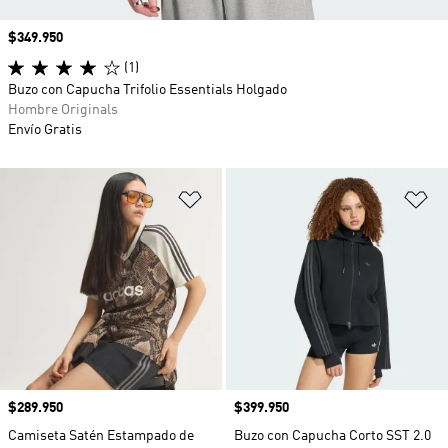
Precio
$349.950
(1)
Buzo con Capucha Trifolio Essentials Holgado
Hombre Originals
Envío Gratis
Añadir a la lista de deseos
Añ
Precio
$289.950
Precio
$399.950
Camiseta Satén Estampado de
Buzo con Capucha Corto SST 2.0