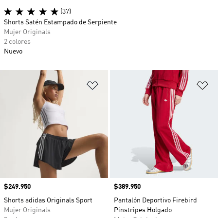
(37)
Shorts Satén Estampado de Serpiente
Mujer Originals
2 colores
Nuevo
Añadir a la lista de deseos
Añ
Precio
$249.950
Precio
$389.950
Shorts adidas Originals Sport
Pantalón Deportivo Firebird
Mujer Originals
Pinstripes Holgado