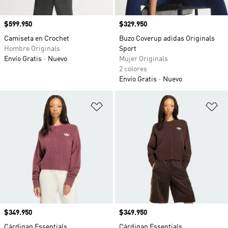
Precio
$599.950
Precio
$329.950
Camiseta en Crochet
Buzo Coverup adidas Originals
Hombre Originals
Sport
Envío Gratis
Nuevo
Mujer Originals
2 colores
Envío Gratis
Nuevo
Añadir a la lista de deseos
Añ
Precio
$349.950
Precio
$349.950
Cárdigan Essentials
Cárdigan Essentials