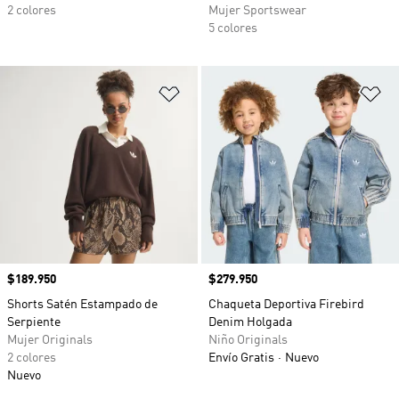
2 colores
Mujer Sportswear
5 colores
Añadir a la lista de deseos
Añ
Precio
$189.950
Precio
$279.950
Shorts Satén Estampado de
Chaqueta Deportiva Firebird
Serpiente
Denim Holgada
Mujer Originals
Niño Originals
2 colores
Envío Gratis
Nuevo
Nuevo