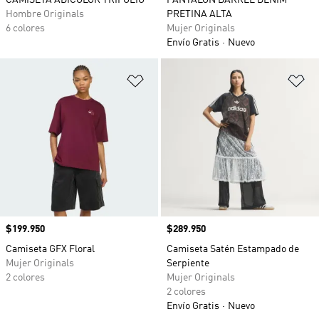
CAMISETA ADICOLOR TRIFOLIO
PANTALÓN BARREL DENIM
Hombre Originals
PRETINA ALTA
6 colores
Mujer Originals
Envío Gratis
Nuevo
Añadir a la lista de deseos
Añ
Precio
$199.950
Precio
$289.950
Camiseta GFX Floral
Camiseta Satén Estampado de
Mujer Originals
Serpiente
2 colores
Mujer Originals
2 colores
Envío Gratis
Nuevo