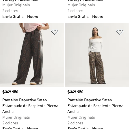
Mujer Originals
Mujer Originals
2 colores
2 colores
Envío Gratis
Nuevo
Envío Gratis
Nuevo
Añadir a la lista de deseos
Añ
Precio
$349.950
Precio
$349.950
Pantalón Deportivo Satén
Pantalón Deportivo Satén
Estampado de Serpiente Pierna
Estampado de Serpiente Pierna
Ancha
Ancha
Mujer Originals
Mujer Originals
2 colores
2 colores