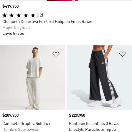
Precio
$419.950
(12)
Chaqueta Deportiva Firebird Holgada Finas Rayas
Mujer Originals
Envío Gratis
Añadir a la lista de deseos
Añ
Precio
$209.950
Precio
$229.950
Camiseta Graphic Soft Lux
Pantalón Essentials 3 Rayas
Hombre Sportswear
Lifestyle Parachute Tejido