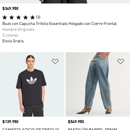
Precio
$349.950
(3)
Buzo con Capucha Trifolio Essentials Holgado con Cierre Frontal
Hombre Originals
2 colores
Envío Gratis
Añadir a la lista de deseos
Añ
Precio
$139.950
Precio
$549.950