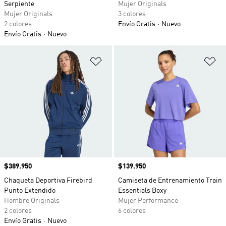
Serpiente
Mujer Originals
Mujer Originals
3 colores
2 colores
Envío Gratis
Nuevo
Envío Gratis
Nuevo
Añadir a la lista de deseos
Añ
Precio
$389.950
Precio
$139.950
Chaqueta Deportiva Firebird
Camiseta de Entrenamiento Train
Punto Extendido
Essentials Boxy
Hombre Originals
Mujer Performance
2 colores
6 colores
Envío Gratis
Nuevo