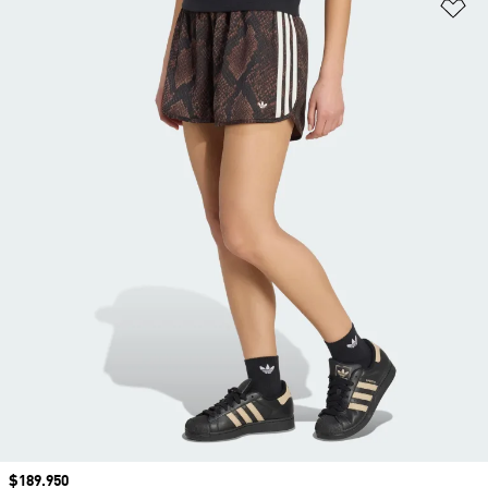
Añ
Precio
$189.950