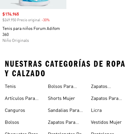
Precio de venta
$174.965
$249.950 Precio original
-30%
Descuento
Tenis para niños Forum Adifom
360
Niño Originals
NUESTRAS CATEGORÍAS DE ROPA
Y CALZADO
Tenis
Bolsos Para
Zapatos
Mujer
Deportivos
Artículos Para
Shorts Mujer
Zapatos Para
Mascotas
Niñas
Canguros
Sandalias Para
Licra
Hombre
Bolsos
Zapatos Para
Vestidos Mujer
Hombre