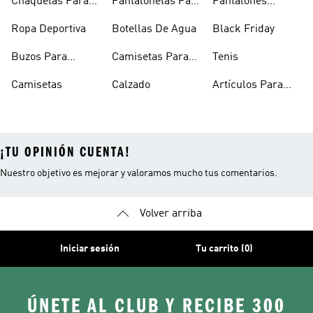
Chaquetas Para
Pantalonetas Para
Pantalones
Mujer
Hombre
Hombre
Ropa Deportiva
Botellas De Agua
Black Friday
Buzos Para
Camisetas Para
Tenis
Hombre
Hombre
Camisetas
Calzado
Artículos Para
Mascotas
¡TU OPINIÓN CUENTA!
Nuestro objetivo es mejorar y valoramos mucho tus comentarios.
Volver arriba
Iniciar sesión
Tu carrito (0)
ÚNETE AL CLUB Y RECIBE 300