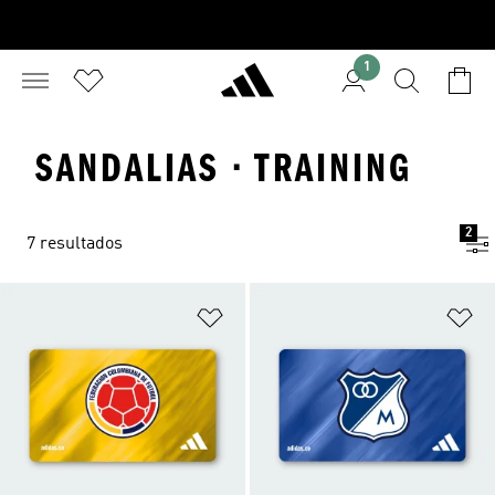
1
SANDALIAS · TRAINING
2
7 resultados
Añadir a la lista de deseos
Añ