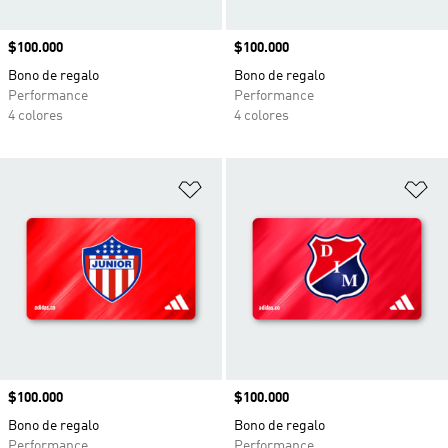
Precio
$100.000
Precio
$100.000
Bono de regalo
Bono de regalo
Performance
Performance
4 colores
4 colores
Añadir a la lista de deseos
Añ
Precio
$100.000
Precio
$100.000
Bono de regalo
Bono de regalo
Performance
Performance