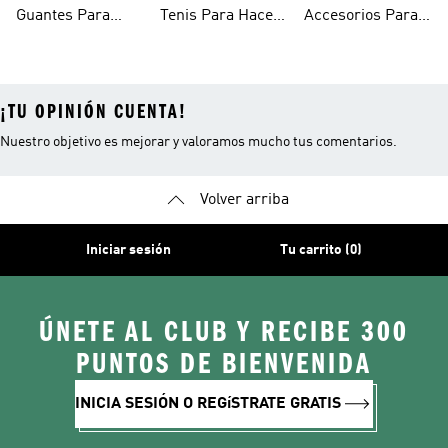
Fitness
Gimnasio Y
Ejercicio Mujeres
Guantes Para
Tenis Para Hacer
Accesorios Para
Entrenamiento
Gimnasio
Ejercicio Y
Gym
¡TU OPINIÓN CUENTA!
Nuestro objetivo es mejorar y valoramos mucho tus comentarios.
Volver arriba
Iniciar sesión
Tu carrito (0)
ÚNETE AL CLUB Y RECIBE 300
PUNTOS DE BIENVENIDA
INICIA SESIÓN O REGíSTRATE GRATIS