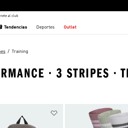
nete al club
🩰 Tendencias
Deportes
Outlet
pes
Training
RMANCE · 3 STRIPES · 
sta de deseos
Añadir a la lista de deseos