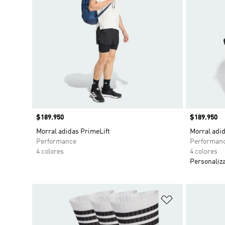
Precio
$189.950
Precio
$189.950
Morral adidas PrimeLift
Morral ad
Performance
Performan
4 colores
4 colores
Personaliz
Añadir a la li