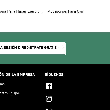
opa Para Hacer Ejercicio
Accesorios Para Gym
ujeres
IA SESIÓN O REGíSTRATE GRATIS
ÓN DE LA EMPRESA
SÍGUENOS
das
estro Equipo