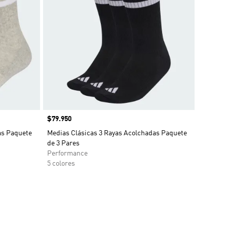
Precio
$79.950
as Paquete
Medias Clásicas 3 Rayas Acolchadas Paquete
de 3 Pares
Performance
5 colores