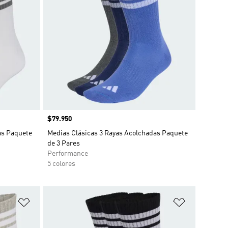
Precio
$79.950
as Paquete
Medias Clásicas 3 Rayas Acolchadas Paquete
de 3 Pares
Performance
5 colores
Añadir a la lista de deseos
Añadir a la