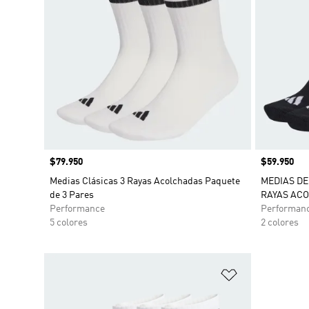
Precio
$79.950
Precio
$59.950
Medias Clásicas 3 Rayas Acolchadas Paquete
MEDIAS DE
de 3 Pares
RAYAS ACO
Performance
Performan
5 colores
2 colores
Añadir a la li