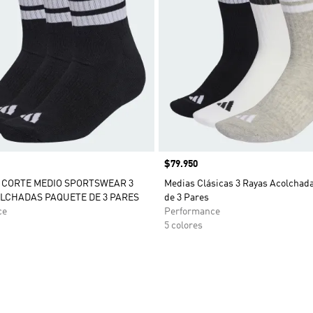
Precio
$79.950
 CORTE MEDIO SPORTSWEAR 3
Medias Clásicas 3 Rayas Acolchad
LCHADAS PAQUETE DE 3 PARES
de 3 Pares
ce
Performance
5 colores
sta de deseos