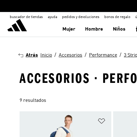
buscador de tiendas
ayuda
pedidos y devoluciones
bonos de regalo
ú
Mujer
Hombre
Niños
Atrás
Inicio
Accesorios
Performance
3 Stri
ACCESORIOS · PERFO
9 resultados
Añadir a la li