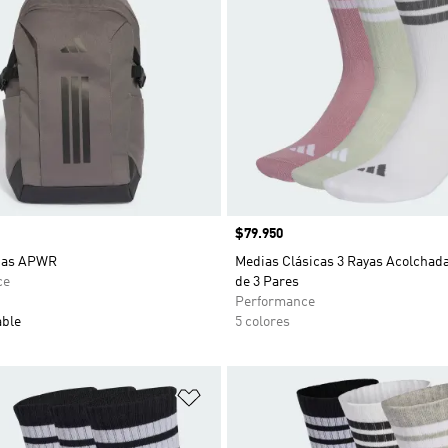
Precio
$79.950
idas APWR
Medias Clásicas 3 Rayas Acolchad
ce
de 3 Pares
Performance
able
5 colores
sta de deseos
Añadir a la lista de deseos