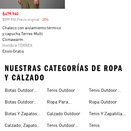
Precio de venta
$479.960
$599.950 Precio original
-20%
Descuento
Chaleco con aislamiento térmico
y capucha Terrex Multi
Climawarm
Hombre TERREX
Envío Gratis
NUESTRAS CATEGORÍAS DE ROPA
Y CALZADO
Botas Outdoor
Tenis Outdoor
Tenis Outdoor
Senderismo
Hombre
Mujer
Botas Outdoor
Ropa Para
Ropa Outdoor
Mujer
Senderismo
Botas Y Zapatos
Calzado Outdoor
Tenis Y Zapatillas
De Montaña
De Montaña Y
Calzado, Zapatos
Tenis Outdoor
Tenis
Senderismo